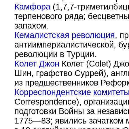
Камфора
(1,7,7-триметилбици
терпенового ряда; бесцветн
запахом.
Кемалистская революция
, п
антиимпериалистической, б
революции в Турции.
Колет Джон
Колет (Colet) Джо
Шин, графство Суррей), англи
из предшественников Рефор
Корреспондентские комитет
Correspondence), организаци
подготовки Войны за незави
1775—83; явились зачатком 