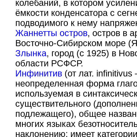
колебаний, в котором усиле
ёмкости конденсатора с сег
подводимого к нему напряже
Жаннетты остров
, остров в 
Восточно-Сибирском море (
Злынка
, город (с 1925) в Н
области РСФСР.
Инфинитив
(от лат. infinitiv
неопределенная форма глаго
используемая в синтаксичес
существительного (дополнени
подлежащего), общее назван
многих языках безотноситель
наклонению; имеет категории