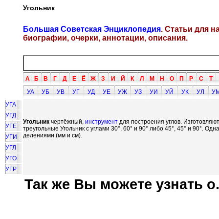
Угольник
Большая Советская Энциклопедия
. Статьи для 
биографии, очерки, аннотации, описания.
А
Б
В
Г
Д
Е
Ё
Ж
З
И
Й
К
Л
М
Н
О
П
Р
С
Т
УА
УБ
УВ
УГ
УД
УЕ
УЖ
УЗ
УИ
УЙ
УК
УЛ
У
УГА
УГД
Угольник
чертёжный,
инструмент
для построения углов. Изготовляют
УГЕ
треугольные Угольник с углами 30°, 60° и 90° либо 45°, 45° и 90°. О
делениями (мм и см).
УГИ
УГЛ
УГО
УГР
Так же Вы можете узнать о.