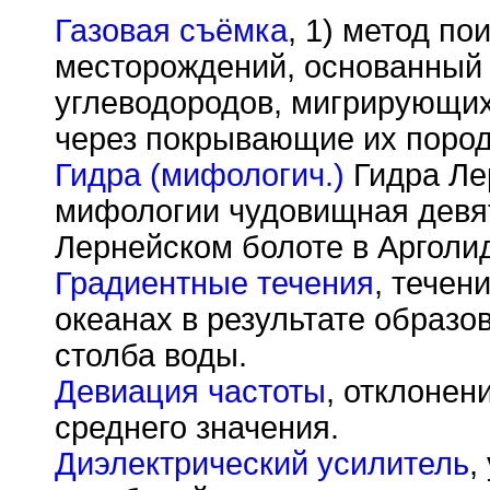
Газовая съёмка
, 1) метод п
месторождений, основанный 
углеводородов, мигрирующих
через покрывающие их пород
Гидра (мифологич.)
Гидра Ле
мифологии чудовищная девят
Лернейском болоте в Арголи
Градиентные течения
, течен
океанах в результате образо
столба воды.
Девиация частоты
, отклонен
среднего значения.
Диэлектрический усилитель
,