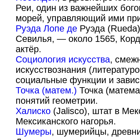
Реи, один из важнейших бог
морей, управляющий ими при
Руэда Лопе де
Руэда (Rueda)
Севилья, — около 1565, Корд
актёр.
Социология искусства
, смеж
искусствознания (литературо
социальные функции и завис
Точка (матем.)
Точка (матема
понятий геометрии.
Халиско
(Jalisco), штат в Ме
Мексиканского нагорья.
Шумеры
, шумерийцы, древн