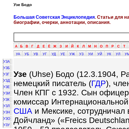
Узе Бодо
Большая Советская Энциклопедия
. Статьи для 
биографии, очерки, аннотации, описания.
А
Б
В
Г
Д
Е
Ё
Ж
З
И
Й
К
Л
М
Н
О
П
Р
С
Т
УА
УБ
УВ
УГ
УД
УЕ
УЖ
УЗ
УИ
УЙ
УК
УЛ
У
УЗА
УЗБ
Узе
(Uhse) Бодо (12.3.1904, Р
УЗГ
УЗД
немецкий писатель (
ГДР
), чл
УЗЕ
Член КПГ с 1932. Сын офицер
УЗИ
комиссар Интернациональной 
УЗК
УЗЛ
США
и Мексике, сотрудничал 
УЗН
Дойчланд» («Freics Deutschlan
УЗО
УЗУ