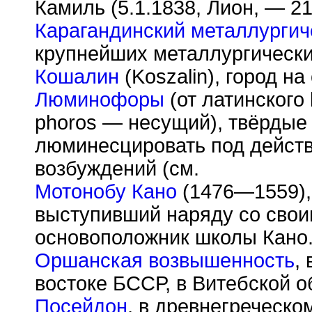
Камиль (5.1.1838, Лион, — 21
Карагандинский металлургич
крупнейших металлургическ
Кошалин
(Koszalin), город н
Люминофоры
(от латинского 
phoros — несущий), твёрдые
люминесцировать под действ
возбуждений (см.
Мотонобу Кано
(1476—1559),
выступивший наряду со свои
основоположник школы Кано
Оршанская возвышенность
,
востоке БССР, в Витебской о
Посейдон
, в древнегреческ