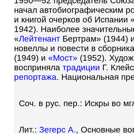
1950—52 председатель Союза 
начал автобиографическим ро
и книгой очерков об Испании «
1942). Наиболее значительн
«
Лейтенант
Бертрам» (1944) и
новеллы и повести в сборника
(1949) и
«Мост»
(1952). Худож
восприняла
традиции
Г. Клейс
репортажа
. Национальная пре
Соч. в рус. пер.: Искры во мгл
Лит.:
Зегерс А.
, Основные в