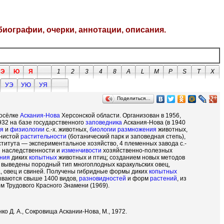
биографии, очерки, аннотации, описания.
Э
Ю
Я
1
2
3
4
8
A
L
M
P
S
T
X
УЭ
УЮ
УЯ
Поделиться…
посёлке
Аскания-Нова
Херсонской области. Организован в 1956,
932 на базе государственного
заповедника
Аскания-Нова (в 1940
ия
и
физиологии
с.-х. животных,
биологии
размножения
животных,
янистой
растительности
(ботанический парк и заповедная степь),
ститута — экспериментальное хозяйство, 4 племенных завода с.-
й наследственности и
изменчивости
хозяйственно-полезных
ния
диких
копытных
животных и птиц; созданием новых методов
 выведены породный тип многоплодных каракульских овец,
та, овец и свиней. Получены гибридные формы диких
копытных
тываются свыше 1400 видов,
разновидностей
и форм
растений
, из
ом Трудового Красного Знамени (1969).
нко Д. А., Сокровища Аскании-Нова, М., 1972.