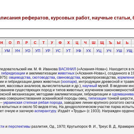
написания рефератов, курсовых работ, научные статьи, 
Н
О
П
Р
С
Т
У
Ф
Х
Ц
Ч
Ш
Щ
Ъ
Ы
Ь
УМ
УН
УО
УП
УР
УС
УТ
УФ
УХ
УЦ
УЧ
УШ
УЩ
ледовательский им. М. Ф. Иванова
ВАСХНИЛ
(«Аскания-Нова»). Находится в 
а
гибридизации
и акклиматизации
животных
(«Аскания-Нова»), созданного в 1
975):
овцеводства
,
скотоводства
,
свиноводства
, кормопроизводства,
кормлен
ии и гибридизации диких животных (
зоопарк)
, интродукции древесной и трав
ия, массовых анализов, вычислительная и др.),
научный
музей. В ведении ин
вованием существующих пород и типов животных; изучением закономерносте
лексной механизации; методами акклиматизации, гибридизации и
одомашнива
дика совершенствования асканийской породы овец,
типизации
тонкой шерсти,
 —
украинская степная рябая порода
, заводские линии крупного рогатого ско
 копытных и около 50 видов птиц. На дендрологическом участке парка испы
еет очную и заочную
аспирантуру
. Издаёт «Труды» (с 1933). Награжден орден
сти
и
перспективы
разлития, Од., 1970; Крутыпорох Ф. И., Треус В. Д., Крамаре