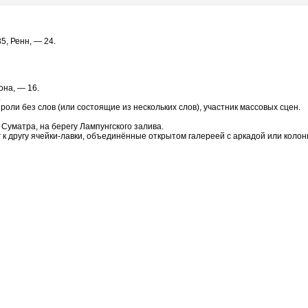
5, Ренн, — 24.
она, — 16.
.
й роли без слов (или состоящие из нескольких слов), участник массовых сцен.
 Суматра, на берегу Лампунгского залива.
 к другу ячейки-лавки, объединённые открытом галереей с аркадой или колон