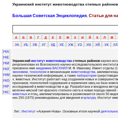
Украинский институт животноводства степных районов
Большая Советская Энциклопедия
. Статьи для 
А
Б
В
Г
Д
Е
Ё
Ж
З
И
Й
К
Л
М
УА
УБ
УВ
УГ
УД
УЕ
УЖ
УЗ
УИ
УЙ
УК
УЛ
УКА
УКЕ
Украинский
институт
животноводства
степных районов
научно-исс
УКИ
реорганизован из Всесоюзного научно-исследовательского институт
присвоено имя
академика
ВАСХНИЛ
М. Ф. Иванова). Имеет отделы (1
УКЛ
экономики
,
технологии
и механизации
животноводства
, акклиматизац
УКМ
научно-технической информации, а также
лаборатории
(шерстоведен
х. животных. Институт работает над созданием новых и совершенст
УКО
признаков; технологией содержания и кормления овец на базе комп
УКР
исследований в животноводстве и др. Разработана и внедрена мето
молочно-мясной тип красного степного скота и новая порода свиней
УКС
животных
и птиц, акклиматизированы и размножаются около 50 видов
них 250 (1975) рекомендованы для введения в
культуру
. Институт им
Лит.:
Институт
«Аскания-Нова». Основные итоги научной
деятельно