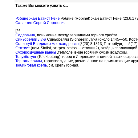
Так же Вы можете узнать о...
Робине Жан Батист Рене
Робине (Robinet) Жан Батист Рене (23.6.173
Салазкин Сергей Сергеевич
[26.
Седловина
, понижение между вершинами горного хребта.
Синьорелли Лука
Синьорелли (Signorelli) Лука (около 1445—50, Корт
Соллогуб Владимир Александрович
[8(20).8.1813, Петербург, — 5(17)
Статист
(нем. Statist, от греч. statos — стоящий), актёр, исполняющи
Суховоздушные ванны
,теплолечение горячим сухим воздухом.
Телукбетунг
(Telukbetung), город в Индонезии, в южной части острова
Торговые ряды
, торговое здание, разделённое на примыкающие друг
Тюбинговая крепь
, см. Крепь горная.