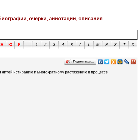
биографии, очерки, аннотации, описания.
Э
Ю
Я
1
2
3
4
8
A
L
M
P
S
T
X
Поделиться…
и нитей истиранию и многократному растяжению в процессе