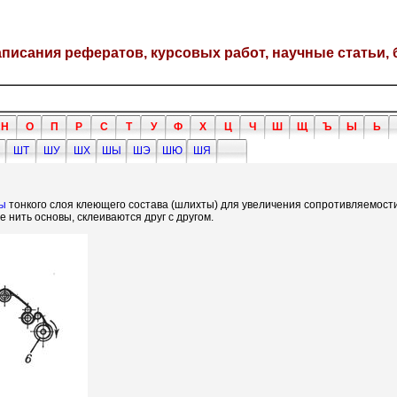
написания рефератов, курсовых работ, научные статьи, 
Н
О
П
Р
С
Т
У
Ф
Х
Ц
Ч
Ш
Щ
Ъ
Ы
Ь
ШТ
ШУ
ШХ
ШЫ
ШЭ
ШЮ
ШЯ
ы
тонкого слоя клеющего состава (шлихты) для увеличения сопротивляемост
 нить основы, склеиваются друг с другом.