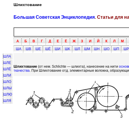
Шлихтование
Большая Советская Энциклопедия
. Статьи для 
А
Б
В
Г
Д
Е
Ё
Ж
З
И
Й
К
Л
М
ША
ШВ
ШЕ
ШЁ
ШИ
ШК
ШЛ
ШМ
ШН
ШО
ШП
ШР
ШЛА
ШЛЕ
Шлихтование
(от нем. Schlichte — шлихта), нанесение на нити
основ
ШЛЁ
ткачества
. При Шлихтование отд. элементарные волокна, образующие
ШЛИ
ШЛО
ШЛЫ
ШЛЮ
ШЛЯ