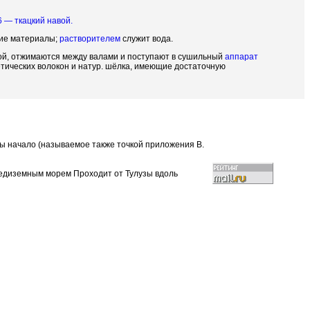
 — ткацкий навой.
щие материалы;
растворителем
служит вода.
той, отжимаются между валами и поступают в сушильный
аппарат
етических волокон и натур. шёлка, имеющие достаточную
аны начало (называемое также точкой приложения В.
редиземным морем Проходит от Тулузы вдоль