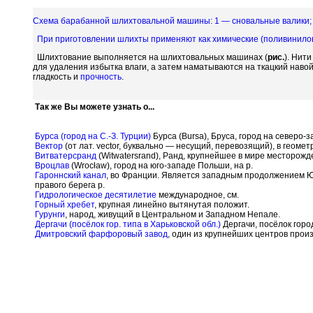
Схема барабанной шлихтовальной машины: 1 — сновальные валики; 2
При приготовлении шлихты применяют как химические (
поливинило
Шлихтование выполняется на шлихтовальных машинах (
рис.
). Нит
для удаления избытка влаги, а затем наматываются на ткацкий наво
гладкость и
прочность
.
Так же Вы можете узнать о...
Бурса (город на С.-З. Турции)
Бурса (Bursa), Бруса, город на северо
Вектор
(от лат. vector, буквально — несущий, перевозящий), в геом
Витватерсранд
(Witwatersrand), Ранд, крупнейшее в мире месторожд
Вроцлав
(Wroc
ł
aw), город на юго-западе Польши, на р.
Гароннский канал
, во Франции. Является западным продолжением Ю
правого берега р.
Гидрологическое десятилетие
международное, см.
Горный хребет
, крупная линейно вытянутая положит.
Гурунги
, народ, живущий в Центральном и Западном Непале.
Дергачи (посёлок гор. типа в Харьковской обл.)
Дергачи, посёлок горо
Дмитровский фарфоровый завод
, один из крупнейших центров про