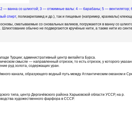
 — ванна со шлихтой; 3 — отжимные валы: 4 — барабаны; 5 — вентилятор; 6
вый спирт
, полиакриламид и др.), так и пищевые (например, крахмалы) клею
и основы, сматываемые со сновальных валиков, погружаются в ванну со шлих
й. Шлихтование обычно не подвергаются кручёные нити, а также нити из синт
-западе Турции; административный центр вилайета Бурса.
етрическом смысле — направленный отрезок, то есть отрезок, у которого указ
ение руд золота, содержащих уран.
жного канала, образующего водный путь между Атлантическим океаном и С
дского типа, центр Дергачёвского района Харьковской области УССР, на р.
изводства художественного фарфора в СССР.