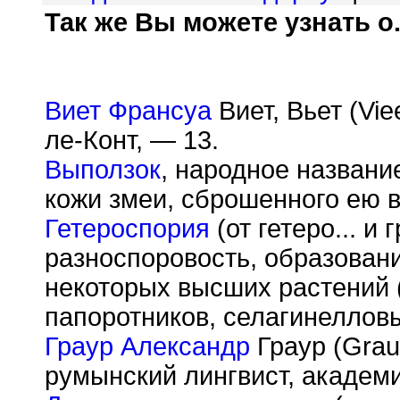
Так же Вы можете узнать о.
Виет Франсуа
Виет, Вьет (Vie
ле-Конт, — 13.
Выползок
, народное названи
кожи змеи, сброшенного ею в
Гетероспория
(от гетеро... и 
разноспоровость, образован
некоторых высших растений 
папоротников, селагинелловы
Граур Александр
Граур (Graur
румынский лингвист, академ