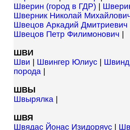
Шверин (город в ГДР)
|
Шверин
Шверник Николай Михайлови
Швецов Аркадий Дмитриевич
Швецов Петр Филимонович
|
ШВИ
Шви
|
Швингер Юлиус
|
Швинд
порода
|
ШВЫ
Швырялка
|
ШВЯ
Швядас Йонас Изидоряус
|
Шв