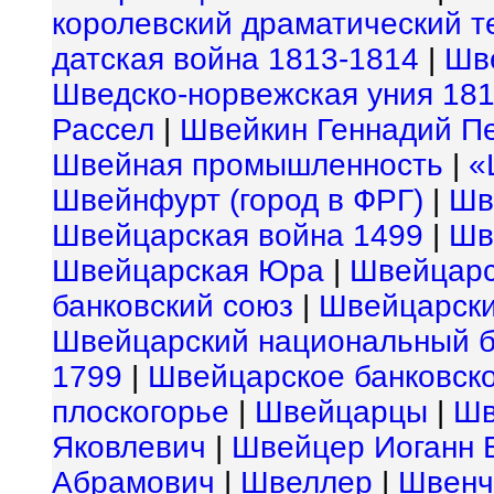
королевский драматический т
датская война 1813-1814
|
Шв
Шведско-норвежская уния 18
Рассел
|
Швейкин Геннадий П
Швейная промышленность
|
«
Швейнфурт (город в ФРГ)
|
Шв
Швейцарская война 1499
|
Шв
Швейцарская Юра
|
Швейцарс
банковский союз
|
Швейцарски
Швейцарский национальный б
1799
|
Швейцарское банковск
плоскогорье
|
Швейцарцы
|
Шв
Яковлевич
|
Швейцер Иоганн 
Абрамович
|
Швеллер
|
Швенч