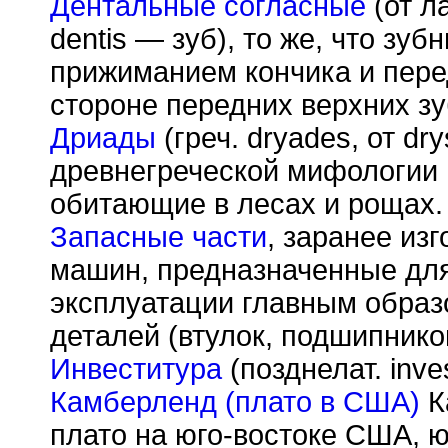
Дентальные согласные
(от л
dentis — зуб), то же, что зу
прижиманием кончика и пере
стороне передних верхних зу
Дриады
(греч. dryades, от dr
древнегреческой мифологии 
обитающие в лесах и рощах.
Запасные части
, заранее из
машин, предназначенные дл
эксплуатации главным обра
деталей (втулок, подшипнико
Инвеститура
(позднелат. inves
Камберленд (плато в США)
К
плато на юго-востоке США, ю