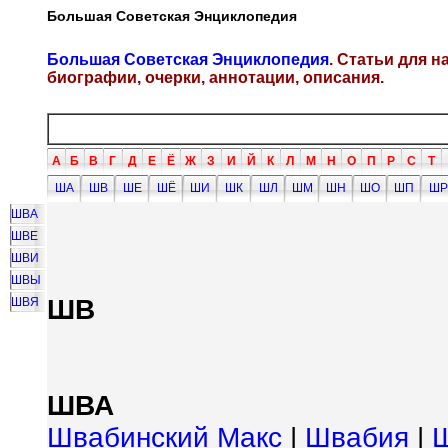
Большая Советская Энциклопедия
Большая Советская Энциклопедия
. Статьи для 
биографии, очерки, аннотации, описания.
А
Б
В
Г
Д
Е
Ё
Ж
З
И
Й
К
Л
М
Н
О
П
Р
С
Т
ША
ШВ
ШЕ
ШЁ
ШИ
ШК
ШЛ
ШМ
ШН
ШО
ШП
ШР
ШВА
ШВЕ
ШВИ
ШВЫ
ШВ
ШВЯ
ШВА
Швабинский Макс
|
Швабия
|
Ш