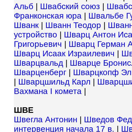
Альб
|
Швабский союз
|
Швабс
Франконская юра
|
Швальбе Г
Шванк
|
Шванн Теодор
|
Шванн
устройство
|
Шварц Антон Иса
Григорьевич
|
Шварц Герман 
Шварц Исаак Израилевич
|
Шв
Шварцвальд
|
Шварце Бронис
Шварценберг
|
Шварцкопф Эл
|
Шварцшильд Карл
|
Шварцши
Вахмана I комета
|
ШВЕ
Швегла Антонин
|
Шведов Фед
интервенция начала 17 в.
|
Шв