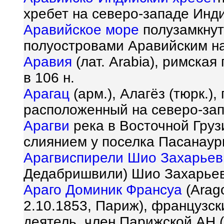
хребет на северо-западе Инди
Аравийское море
полузамкнут
полуостровами Аравийским на
Аравия
(лат. Arabia), римская
в 106 н.
Арагац
(арм.), Алагёз (тюрк.)
расположенный на северо-запа
Арагви
река в Восточной Груз
слиянием у поселка Пасанаур
Арагвиспирели Шио Захарьев
Дедабришвили) Шио Захарьеви
Араго Доминик Франсуа
(Arag
2.10.1853, Париж), французск
деятель, член Парижской АН (