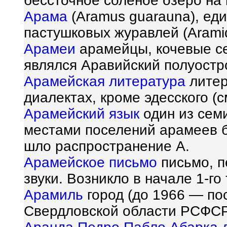
бессточное солёное озеро на 
Арама
(Aramus guarauna), ед
пастушковых журавлей (Arami
Арамеи
арамейцы, кочевые се
являлся Аравийский полуостр
Арамейская литература
литер
диалектах, кроме эдесского (с
Арамейский язык
один из сем
местами поселений арамеев б
шло распространение А.
Арамейское письмо
письмо, п
звуки. Возникло в начале 1-го 
Арамиль
город (до 1966 — по
Свердловской области РСФСР,