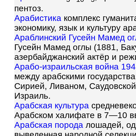
пентоз.
Арабистика
комплекс гуманит
экономику, язык и культуру ар
Араблинский Гусейн Мамед о
Гусейн Мамед оглы (1881, Баку
азербайджанский актёр и реж
Арабо-израильская война 194
между арабскими государства
Сирией, Ливаном, Саудовской
Израиль.
Арабская культура
средневеко
Арабском халифате в 7—10 в
Арабская порода
лошадей, од
выведенная народной селекци