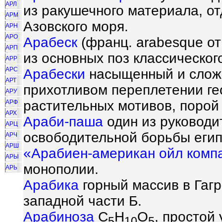
АРЛ
из ракушечного материала, о
АРМ
Азовского моря.
АРН
АРО
Арабеск
(франц. arabesque от
АРП
из основных поз классическог
АРР
АРС
Арабески
насыщенный и сложн
АРТ
прихотливом переплетении ге
АРУ
растительных мотивов, порой
АРФ
АРХ
Араби-паша
один из руководи
АРЦ
освободительной борьбы египе
АРЧ
АРШ
«Арабиен-американ ойл комп
АРЫ
монополии.
АРЬ
Арабика
горный массив в Гаг
западной части Б.
Арабиноза
C
H
O
, простой
5
10
5