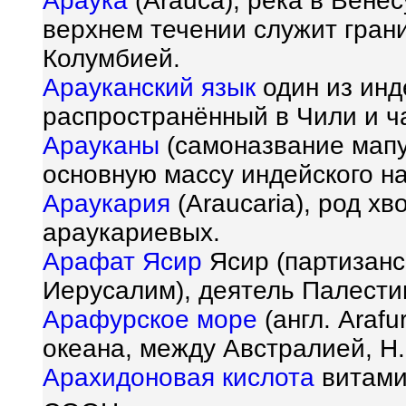
Араука
(Arauca), река в Венес
верхнем течении служит гран
Колумбией.
Арауканский язык
один из инд
распространённый в Чили и ча
Арауканы
(самоназвание мапу
основную массу индейского н
Араукария
(Araucaria), род х
араукариевых.
Арафат Ясир
Ясир (партизанс
Иерусалим), деятель Палести
Арафурское море
(англ. Araf
океана, между Австралией, Н.
Арахидоновая кислота
витами