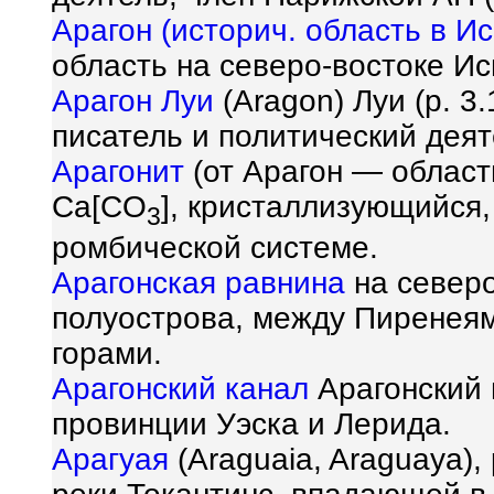
Арагон (историч. область в И
область на северо-востоке Ис
Арагон Луи
(Aragon) Луи (р. 3
писатель и политический деят
Арагонит
(от Арагон — област
Ca[CO
], кристаллизующийся,
3
ромбической системе.
Арагонская равнина
на северо
полуострова, между Пиренея
горами.
Арагонский канал
Арагонский 
провинции Уэска и Лерида.
Арагуая
(Araguaia, Araguaya),