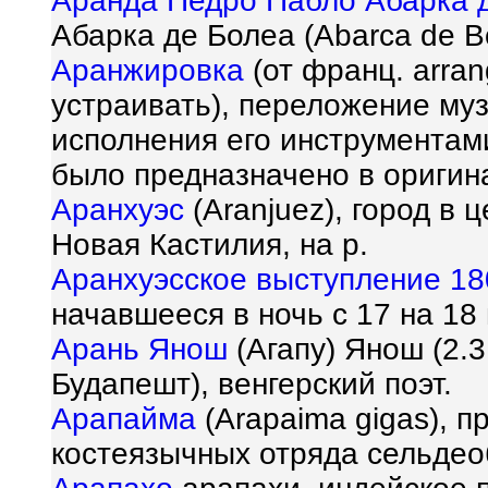
Аранда Педро Пабло Абарка 
Абарка де Болеа (Abarca de Bo
Аранжировка
(от франц. arran
устраивать), переложение му
исполнения его инструментами
было предназначено в оригина
Аранхуэс
(Aranjuez), город в 
Новая Кастилия, на р.
Аранхуэсское выступление 18
начавшееся в ночь с 17 на 18 
Арань Янош
(Агапу) Янош (2.3
Будапешт), венгерский поэт.
Арапайма
(Arapaima gigas), 
костеязычных отряда сельдео