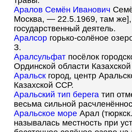
травы.
Аралов Семён Иванович
Семён
Москва, — 22.5.1969, там же]
государственный деятель.
Аралсор
горько-солёное озеро
З.
Аралсульфат
посёлок городск
Ординской области Казахской
Аральск
город, центр Аральск
Казахской ССР.
Аральский тип берега
тип отм
весьма сильной расчленённос
Аральское море
Арал (тюркск
называлась местность при уст