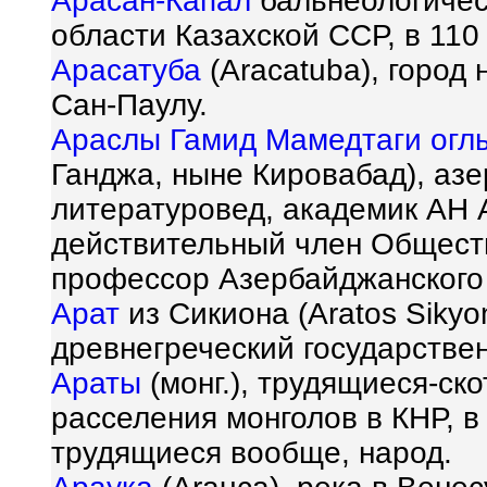
Арасан-Капал
бальнеологичес
области Казахской ССР, в 110 
Арасатуба
(Aracаtuba), город 
Сан-Паулу.
Араслы Гамид Мамедтаги огл
Ганджа, ныне Кировабад), аз
литературовед, академик АН 
действительный член Обществ
профессор Азербайджанского 
Арат
из Сикиона (Aratos Sikyon
древнегреческий государстве
Араты
(монг.), трудящиеся-ск
расселения монголов в КНР, 
трудящиеся вообще, народ.