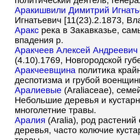
политический деятель; генерал
Аракишвили Димитрий Игнать
Игнатьевич [11(23).2.1873, Вл
Аракс
река в Закавказье, сам
впадения р.
Аракчеев Алексей Андреевич
(4.10).1769, Новгородской губ
Аракчеевщина
политика крайн
деспотизма и грубой военщин
Аралиевые
(Araliaceae), сем
Небольшие деревья и кустарн
многолетние травы.
Аралия
(Aralia), род растени
деревья, часто колючие куста