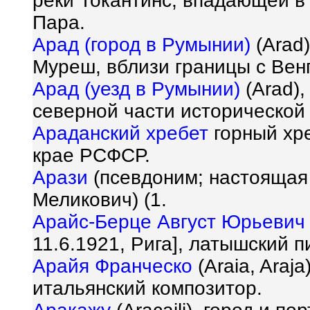
реки Токантинс, впадающей в
Пара.
Арад (город в Румынии)
(Arad)
Муреш, вблизи границы с Вен
Арад (уезд в Румынии)
(Arad),
северной части исторической
Араданский хребет
горный хре
крае РСФСР.
Арази
(псевдоним; настоящая
Меликович) (1.
Арайс-Берце Август Юрьевич
11.6.1921, Рига], латышский 
Арайя Франческо
(Araia, Araj
итальянский композитор.