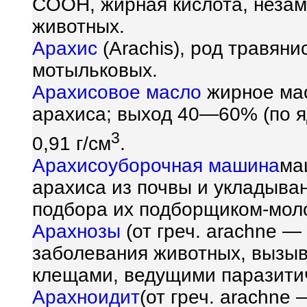
COOH, жирная кислота, незам
животных.
Арахис
(Arachis), род травян
мотыльковых.
Арахисовое масло
жирное мас
арахиса; выход 40—60% (по яд
3
0,91 г/см
.
Арахисоуборочная машина
ма
арахиса из почвы и укладыва
подбора их подборщиком-мол
Арахнозы
(от греч. araсhne —
заболевания животных, вызы
клещами, ведущими паразити
Арахноидит
(от греч. araсhne 