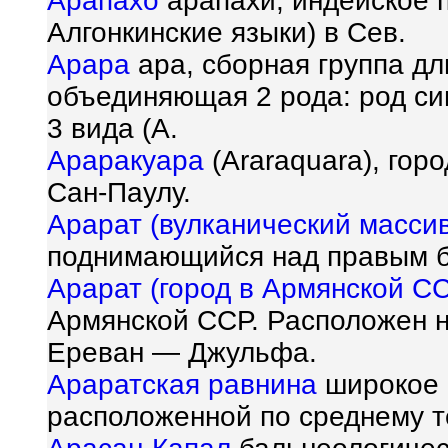
Арапахо
арапахи, индейское п
Алгонкинские языки) в Сев.
Арара
ара, сборная группа дл
объединяющая 2 рода: род си
3 вида (A.
Араракуара
(Araraquara), гор
Сан-Паулу.
Арарат (вулканический массив
поднимающийся над правым бе
Арарат (город в Армянской С
Армянской ССР. Расположен н
Ереван — Джульфа.
Араратская равнина
широкое 
расположенной по среднему т