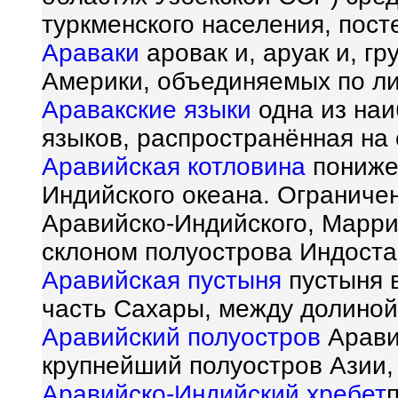
туркменского населения, пост
Араваки
аровак и, аруак и, г
Америки, объединяемых по ли
Аравакские языки
одна из наи
языков, распространённая на
Аравийская котловина
пониже
Индийского океана. Ограниче
Аравийско-Индийского, Марри
склоном полуострова Индоста
Аравийская пустыня
пустыня 
часть Сахары, между долиной
Аравийский полуостров
Аравия
крупнейший полуостров Азии, 
Аравийско-Индийский хребет