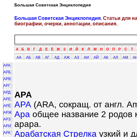
Большая Советская Энциклопедия
Большая Советская Энциклопедия
. Статьи для 
биографии, очерки, аннотации, описания.
А
Б
В
Г
Д
Е
Ё
Ж
З
И
Й
К
Л
М
Н
О
П
Р
С
Т
АА
АБ
АВ
АГ
АД
АЖ
АЗ
АИ
АЙ
АК
АЛ
АМ
А
АРА
АРБ
АРВ
АРГ
АРА
АРД
АРЕ
АРА
(ARA, сокращ. от англ. Ame
АРЁ
Ара
общее название 2 родов к
АРЖ
АРЗ
арара.
АРИ
Арабатская Стрелка
узкий и д
АРК