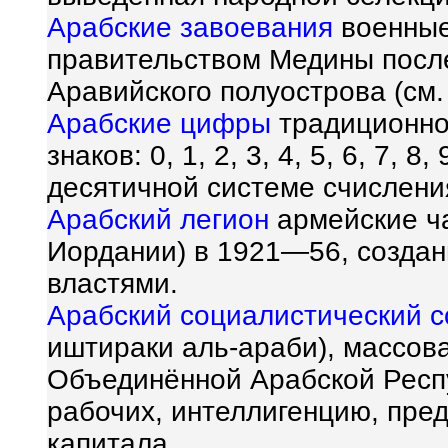
Арабские завоевания
военные
правительством Медины посл
Аравийского полуострова (см.
Арабские цифры
традиционно
знаков: 0, 1, 2, 3, 4, 5, 6, 7, 
десятичной системе счислени
Арабский легион
армейские ча
Иордании) в 1921—56, созда
властями.
Арабский социалистический 
иштираки аль-араби), массов
Объединённой Арабской Респ
рабочих, интеллигенцию, пре
капитала.