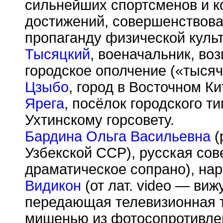
сильнейших спортсменов и к
достижений, совершенствова
пропаганду физической культ
Тысяцкий
, военачальник, во
городское ополчение («тысяч
Цзыбо
, город в Восточном Ки
Ярега
, посёлок городского т
Ухтинскому горсовету.
Бардина Ольга Васильевна
(
Узбекской ССР), русская сов
драматическое сопрано), нар
Видикон
(от лат. video — вижу
передающая телевизионная 
мишенью из фотосопротивле