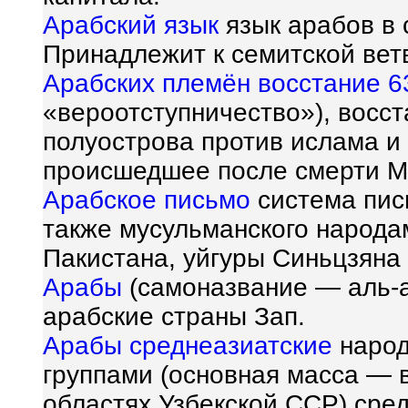
Арабский язык
язык арабов в 
Принадлежит к семитской вет
Арабских племён восстание 6
«вероотступничество»), восс
полуострова против ислама и
происшедшее после смерти М
Арабское письмо
система пис
также мусульманского народа
Пакистана, уйгуры Синьцзяна 
Арабы
(самоназвание — аль-а
арабские страны Зап.
Арабы среднеазиатские
народ
группами (основная масса — 
областях Узбекской ССР) сред