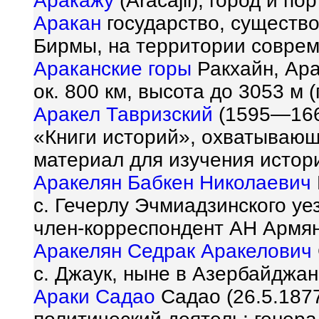
Аракажу
(Aracajli), город и п
Аракан
государство, существо
Бирмы, на территории соврем
Араканские горы
Ракхайн, Ара
ок. 800 км, высота до 3053 м (г
Аракел Тавризский
(1595—1669
«Книги историй», охватываю
материал для изучения истор
Аракелян Бабкен Николаевич
с. Гечерлу Эчмиадзинского уез
член-корреспондент АН Армян
Аракелян Седрак Аракелович
с. Джаук, ныне в Азербайджан
Араки Садао
Садао (26.5.1877