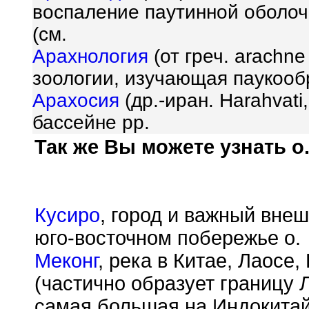
воспаление паутинной оболочк
(см.
Арахнология
(от греч. araсhne
зоологии, изучающая паукообр
Арахосия
(др.-иран. Harahvati
бассейне рр.
Так же Вы можете узнать о.
Кусиро
, город и важный внеш
юго-восточном побережье о.
Меконг
, река в Китае, Лаосе
(частично образует границу 
самая большая на Индокитай