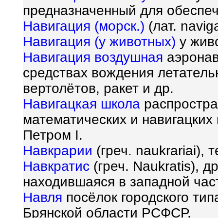
предназначенный для обеспеч
Навигация (морск.)
(лат. navig
Навигация (у животных)
у живо
Навигация воздушная
аэронав
средствах вождения летатель
вертолётов, ракет и др.
Навигацкая школа
распростра
математических и навигацких 
Петром I.
Навкрарии
(греч. naukrariai),
Навкратис
(греч. Naukratis), 
находившаяся в западной час
Навля
посёлок городского тип
Брянской области РСФСР.