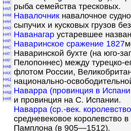
НАК
рыба семейства тресковых.
НАЛ
Навалочник
навалочное судно,
НАМ
НАН
сыпучих и кусковых грузов бе
НАО
Наванагар
устаревшее назван
НАП
НАР
Наваринское сражение 1827
м
НАС
Наваринской бухте (на юго-з
НАТ
Пелопоннес) между турецко-е
НАУ
НАФ
флотом России, Великобритан
НАХ
национально-освободительно
НАЦ
НАЧ
Наварра (провинция в Испани
НАШ
и провинция на С. Испании.
НАЯ
Наварра (ср.-век. королевство
средневековое королевство в
Памплона (в 905—1512).