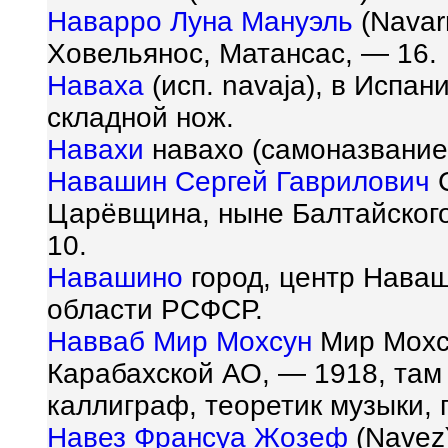
Наварро Луна Мануэль
(Navar
Ховельянос, Матансас, — 16.
Наваха
(исп. navaja), в Испа
складной нож.
Навахи
навахо (самоназвание
Навашин Сергей Гаврилович
С
Царёвщина, ныне Балтайского
10.
Навашино
город, центр Наваш
области РСФСР.
Навваб Мир Мохсун
Мир Мохсу
Карабахской АО, — 1918, там
каллиграф, теоретик музыки, п
Навез Франсуа Жозеф
(Navez