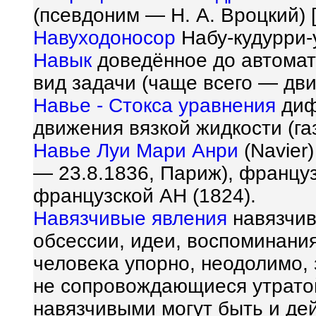
(псевдоним — Н. А. Вроцкий) [
Навуходоносор
Набу-кудурри-
Навык
доведённое до автомат
вид задачи (чаще всего — дви
Навье - Стокса уравнения
диф
движения вязкой жидкости (газ
Навье Луи Мари Анри
(Navier
— 23.8.1836, Париж), францу
французской АН (1824).
Навязчивые явления
навязчив
обсессии, идеи, воспоминания
человека упорно, неодолимо, 
не сопровождающиеся утратой
навязчивыми могут быть и де