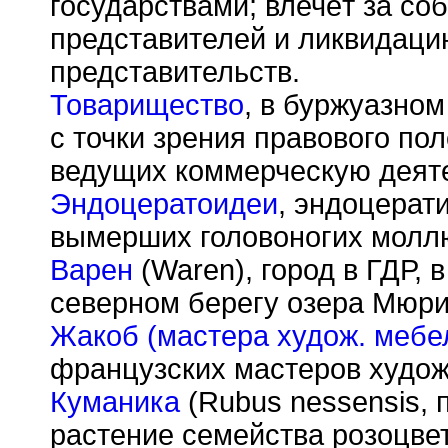
государствами; влечёт за со
представителей и ликвидаци
представительств.
Товарищество
, в буржуазно
с точки зрения правового по
ведущих коммерческую деят
Эндоцератоидеи
, эндоцерати
вымерших головоногих молл
Варен
(Waren), город в ГДР, 
северном берегу озера Мюри
Жакоб (мастера худож. мебе
французских мастеров худож
Куманика
(Rubus nessensis, п
растение семейства розоцве