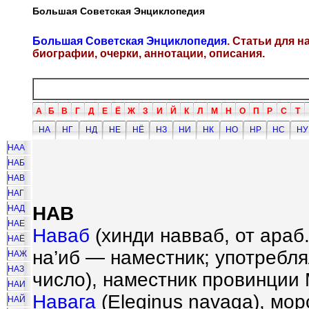
Большая Советская Энциклопедия
Большая Советская Энциклопедия
. Статьи для 
биографии, очерки, аннотации, описания.
А
Б
В
Г
Д
Е
Ё
Ж
З
И
Й
К
Л
М
Н
О
П
Р
С
Т
НА
НГ
НД
НЕ
НЁ
НЗ
НИ
НК
НО
НР
НС
НУ
НАА
НАБ
НАВ
НАГ
НАВ
НАД
НАЕ
Наваб
(хинди навваб, от араб
НАЁ
на’иб — наместник; употребля
НАЖ
НАЗ
число), наместник провинции 
НАИ
Навага
(Eleginus navaga), мо
НАЙ