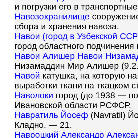
и погрузки его в транспортные
Навозохранилище
сооружение
сбора и хранения навоза.
Навои (город в Узбекской ССР
город областного подчинения 
Навои Алишер Навои Низама
Низамаддин Мир Алишер (9.2.1
Навой
катушка, на которую н
выработки ткани на ткацком с
Наволоки
город (до 1938 — п
Ивановской области РСФСР.
Навратиль Йосеф
(Navratil) Й
Кладно, — 21.
Навроцкий Александр Алекса