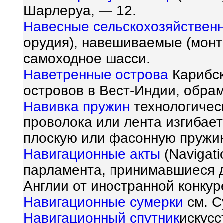
Шарлеруа, — 12.
Навесные сельскохозяйстве
орудия), навешиваемые (монт
самоходное шасси.
Наветренные острова
Карибск
островов в Вест-Индии, обра
Навивка пружин
технологичес
проволока или лента изгибает
плоскую или фасонную пружин
Навигационные акты
(Navigati
парламента, принимавшиеся 
Англии от иностранной конкур
Навигационные сумерки
см. С
Навигационный спутник
искусс