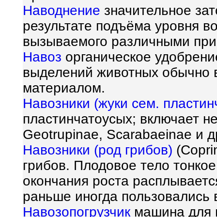
Наводнение
значительное зат
результате подъёма уровня во
вызываемого различными при
Навоз
органическое удобрени
выделений животных обычно 
материалом.
Навозники (жуки сем. пластин
пластинчатоусых; включает не
Geotrupinae, Scarabaeinae и д
Навозники (род грибов)
(Copri
грибов. Плодовое тело тонкое
окончания роста расплываетс
раньше иногда пользовались 
Навозопогрузчик
машина для 