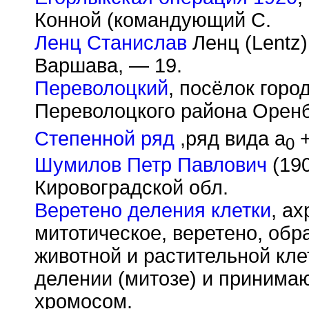
Конной (командующий С.
Ленц Станислав
Ленц (Lentz)
Варшава, — 19.
Переволоцкий
, посёлок горо
Переволоцкого района Оренб
Степенной ряд
,ряд вида a
+
0
Шумилов Петр Павлович
(190
Кировоградской обл.
Веретено деления клетки
, а
митотическое, веретено, обр
животной и растительной кле
делении (митозе) и принима
хромосом.