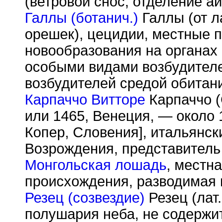
(ветровой снос, отделение ай
Галлы (ботанич.)
Галлы (от л
орешек), цецидии, местные 
новообразования на органах
особыми видами возбудителе
возбудителей средой обитан
Карпаччо Витторе
Карпаччо (
или 1465, Венеция, — около 
Копер, Словения], итальянс
Возрождения, представитель
Монгольская лошадь
, местн
происхождения, разводимая 
Резец (созвездие)
Резец (лат
полушария неба, не содержит