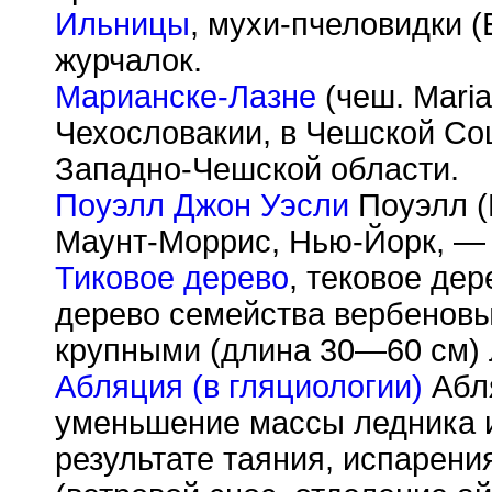
Ильницы
, мухи-пчеловидки (E
журчалок.
Марианске-Лазне
(чеш. Mari
Чехословакии, в Чешской Со
Западно-Чешской области.
Поуэлл Джон Уэсли
Поуэлл (P
Маунт-Моррис, Нью-Йорк, — 
Тиковое дерево
, тековое дере
дерево семейства вербеновы
крупными (длина 30—60 см) 
Абляция (в гляциологии)
Абля
уменьшение массы ледника и
результате таяния, испарени