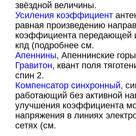
звёздной величины.
Усиления коэффициент
антен
равная произведению направ
коэффициента передающей и
кпд (подробнее см.
Апеннины
, Апеннинские горы 
Гравитон
, квант поля тяготе
спин 2.
Компенсатор синхронный
, с
работающий без активной на
улучшения коэффициента мо
напряжения в линиях электро
сетях (см.