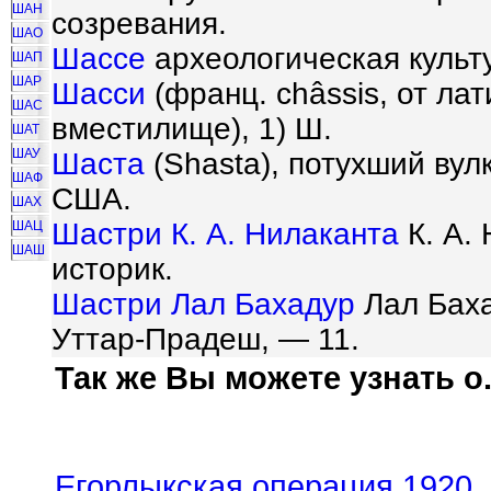
ШАН
созревания.
ШАО
Шассе
археологическая культ
ШАП
ШАР
Шасси
(франц. ch
â
ssis, от ла
ШАС
вместилище), 1) Ш.
ШАТ
ШАУ
Шаста
(Shasta), потухший вул
ШАФ
США.
ШАХ
Шастри К. А. Нилаканта
К. А. 
ШАЦ
ШАШ
историк.
Шастри Лал Бахадур
Лал Баха
Уттар-Прадеш, — 11.
Так же Вы можете узнать о.
Егорлыкская операция 1920
,