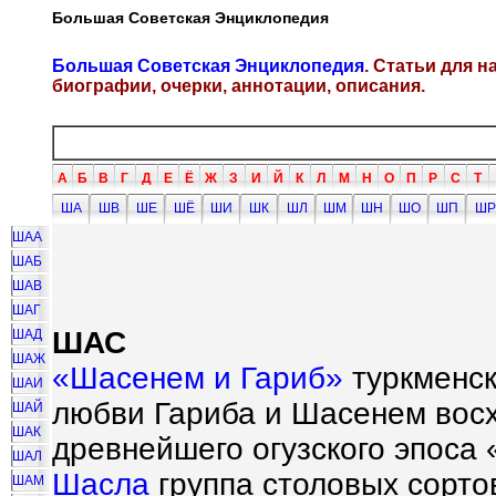
Большая Советская Энциклопедия
Большая Советская Энциклопедия
. Статьи для 
биографии, очерки, аннотации, описания.
А
Б
В
Г
Д
Е
Ё
Ж
З
И
Й
К
Л
М
Н
О
П
Р
С
Т
ША
ШВ
ШЕ
ШЁ
ШИ
ШК
ШЛ
ШМ
ШН
ШО
ШП
ШР
ШАА
ШАБ
ШАВ
ШАГ
ШАС
ШАД
ШАЖ
«Шасенем и Гариб»
туркменск
ШАИ
любви Гариба и Шасенем восх
ШАЙ
ШАК
древнейшего огузского эпоса 
ШАЛ
Шасла
группа столовых сорто
ШАМ