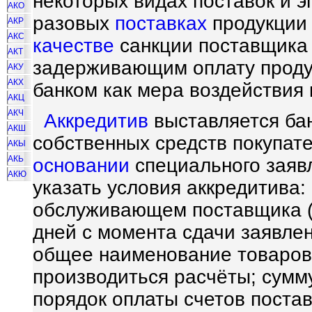
некоторых видах поставок и 
АКО
разовых
поставках
продукции 
АКР
АКС
качестве
санкции поставщика 
АКТ
задерживающим оплату продук
АКУ
АКХ
банком как мера воздействия
АКЦ
АКЧ
Аккредитив
выставляется бан
АКШ
собственных средств покупате
АКЫ
АКЬ
основании
специального заявл
АКЮ
указать условия аккредитива: 
обслуживающем поставщика (
дней с момента сдачи заявле
общее наименование товаров 
производиться расчёты; сумму
порядок оплаты счетов пост