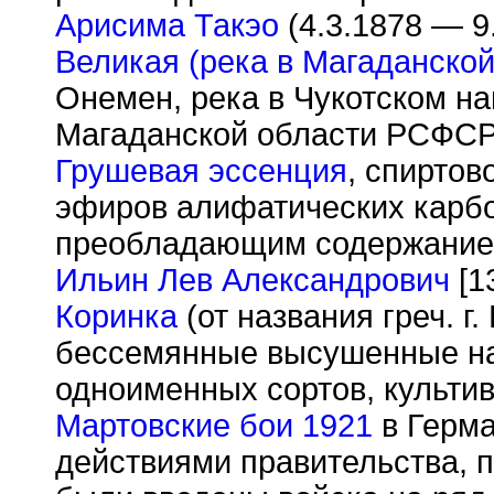
Арисима Такэо
(4.3.1878 — 9
Великая (река в Магаданской
Онемен, река в Чукотском н
Магаданской области РСФСР
Грушевая эссенция
, спиртов
эфиров алифатических карбо
преобладающим содержание
Ильин Лев Александрович
[1
Коринка
(от названия греч. г
бессемянные высушенные на
одноименных сортов, культи
Мартовские бои 1921
в Герма
действиями правительства, 