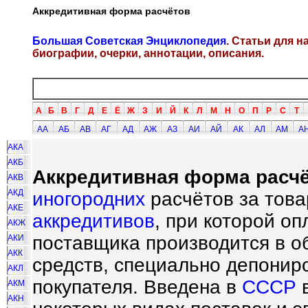
Аккредитивная форма расчётов
Большая Советская Энциклопедия
. Статьи для 
биографии, очерки, аннотации, описания.
А
Б
В
Г
Д
Е
Ё
Ж
З
И
Й
К
Л
М
Н
О
П
Р
С
Т
АА
АБ
АВ
АГ
АД
АЖ
АЗ
АИ
АЙ
АК
АЛ
АМ
А
АКА
АКБ
Аккредитивная форма расчё
АКВ
АКД
иногородних
расчётов за това
АКЕ
аккредитивов
, при которой о
АКЖ
поставщика производится в о
АКИ
АКК
средств, специально депониро
АКЛ
покупателя. Введена в
СССР
в
АКМ
АКН