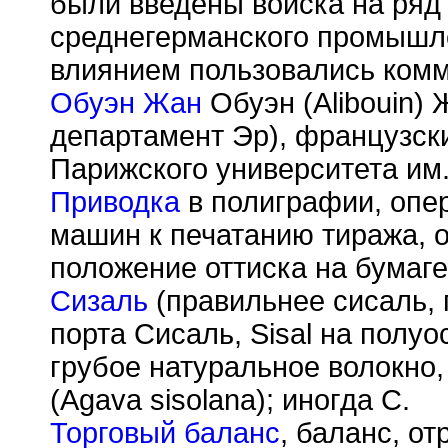
были введены войска на ряд
среднегерманского промышле
влиянием пользовались ком
Обуэн Жан
Обуэн (Alibouin) Ж
департамент Эр), французски
Парижского университета им
Приводка
в полиграфии, опе
машин к печатанию тиража,
положение оттиска на бумаге
Сизаль
(правильнее сисаль, 
порта Сисаль, Sisal на полуо
грубое натуральное волокно,
(Agava sisolana); иногда С.
Торговый баланс
, баланс, о