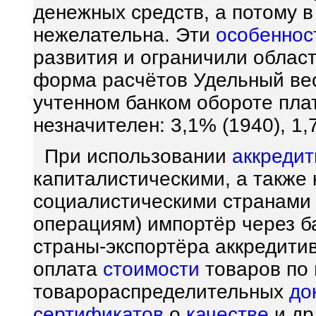
денежных средств, а потому 
нежелательна. Эти
особеннос
развития и ограничили облас
форма расчётов Удельный ве
учтенном банком обороте пла
незначителен: 3,1% (1940), 1,
При использовании
аккредит
капиталистическими, а также
социалистическими странами 
операциям) импортёр через ба
страны-экспортёра аккредитив
оплата
стоимости
товаров по
товарораспределительных
до
сертификатов
о
качестве
и др