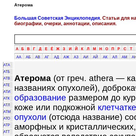
Атерома
Большая Советская Энциклопедия
. Статьи для 
биографии, очерки, аннотации, описания.
А
Б
В
Г
Д
Е
Ё
Ж
З
И
Й
К
Л
М
Н
О
П
Р
С
Т
АА
АБ
АВ
АГ
АД
АЖ
АЗ
АИ
АЙ
АК
АЛ
АМ
А
АТА
АТБ
Атерома
(от греч. athera — 
АТВ
АТЕ
названиях опухолей), доброк
АТИ
образование
размером до кур
АТК
коже или подкожной
клетчатк
АТЛ
АТМ
опухоли
(отсюда название) со
АТО
аморфных и кристаллических,
АТР
АТТ