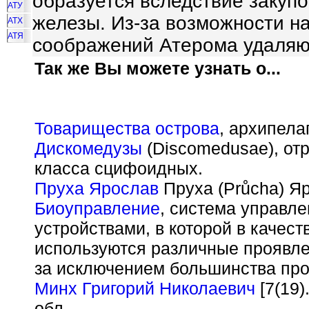
образуется вследствие закуп
АТУ
железы. Из-за возможности на
АТХ
АТЯ
соображений Атерома удаляют
Так же Вы можете узнать о...
Товарищества острова
, архипела
Дискомедузы
(Discomedusae), от
класса сцифоидных.
Пруха Ярослав
Пруха (Pr
ů
cha) Я
Биоуправление
, система управл
устройствами, в которой в качес
используются различные проявле
за исключением большинства пр
Минх Григорий Николаевич
[7(19)
обл.