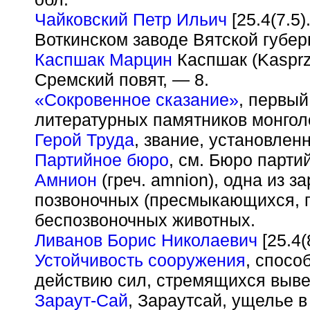
Чайковский Петр Ильич
[25.4(7.5
Воткинском заводе Вятской губерн
Каспшак Марцин
Каспшак (Kasprz
Сремский повят, — 8.
«Сокровенное сказание»
, первый
литературных памятников монгол
Герой Труда
, звание, установле
Партийное бюро
, см. Бюро парти
Амнион
(греч. amnion), одна из 
позвоночных (пресмыкающихся, 
беспозвоночных животных.
Ливанов Борис Николаевич
[25.4(
Устойчивость сооружения
, спосо
действию сил, стремящихся вывес
Зараут-Сай
, Зараутсай, ущелье в