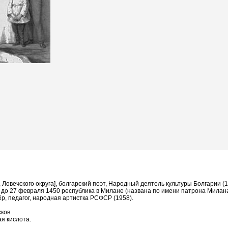
 Ловечского округа], болгарский поэт, Народный деятель культуры Болгарии (
47 до 27 февраля 1450 республика в Милане (названа по имени патрона Милан
сёр, педагог, народная артистка РСФСР (1958).
ков.
ая кислота.