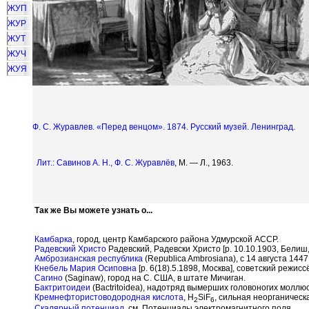
ЖУП
ЖУР
ЖУТ
ЖУЧ
ЖУЯ
Ф. С. Журавлев. «Перед венцом». 1874. Русский музей. Ленинград.
Лит.: Савинов А. Н.,
Ф. С. Журавлёв
, М. — Л., 1963.
Так же Вы можете узнать о...
Камбарка
, город, центр Камбарского района Удмурской АССР.
Радевский Христо
Радевский, Радевски Христо [р. 10.10.1903, Белиш,
Амброзианская республика
(Republica Ambrosiana), с 14 августа 14
Кнебель Мария Осиповна
[р. 6(18).5.1898, Москва], советский режис
Сагино
(Saginaw), город на С. США, в штате Мичиган.
Бактритоидеи
(Bactritoidea), надотряд вымерших головоногих моллюс
Кремнефтористоводородная кислота
, H
SiF
, сильная неорганическ
2
6
Скалярный потенциал
, см. Потенциалы электромагнитного поля.