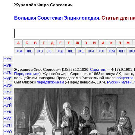
Журавлёв Фирс Сергеевич
Большая Советская Энциклопедия
. Статьи для 
А
Б
В
Г
Д
Е
Ё
Ж
З
И
Й
К
Л
М
ЖА
ЖБ
ЖВ
ЖГ
ЖД
ЖЕ
ЖЁ
ЖИ
ЖЛ
ЖМ
ЖН
ЖО
ЖУА
ЖУБ
Журавлёв
Фирс Сергеевич [10(22).12.1836,
Саратов
, — 4(17).9.1901
ЖУВ
Передвижники
), Журавлёв Фирс Сергеевич в 1863 покинул АХ, став 
полицейским надзором. Преподавал в Рисовальной школе
общества
ЖУЁ
был близок к
передвижникам
(«Перед венцом», 1874,
Русский музей
,
ЖУЖ
ЖУЗ
ЖУИ
ЖУЙ
ЖУК
ЖУЛ
ЖУН
ЖУО