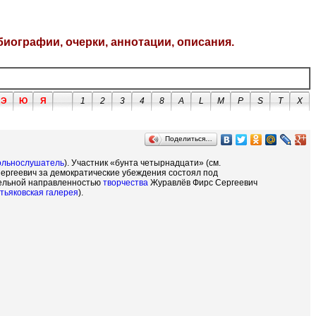
биографии, очерки, аннотации, описания.
Э
Ю
Я
1
2
3
4
8
A
L
M
P
S
T
X
Поделиться…
ольнослушатель
). Участник «бунта четырнадцати» (см.
ергеевич за демократические убеждения состоял под
тельной направленностью
творчества
Журавлёв Фирс Сергеевич
тьяковская галерея
).