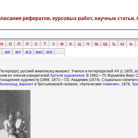
написания рефератов, курсовых работ, научные статьи, 
Н
О
П
Р
С
Т
У
Ф
Х
Ц
Ч
Ш
Щ
Ъ
Ы
Ь
ЖР
ЖУ
ЖЭ
ЖЮ
ЖЯ
, Петербург], русский живописец-жанрист. Учился в петербургской АХ (с 1855,
в
одним из членов-учредителей
Артели художников
. В 1862—75 Журавлёв Фирс С
поощрения художеств (1866, 1871—72). Академик (1874). Социально-обличи
Ленинград
,
вариант
в Третьяковской галерее; «Купеческие
поминки
», 1876,
Тре