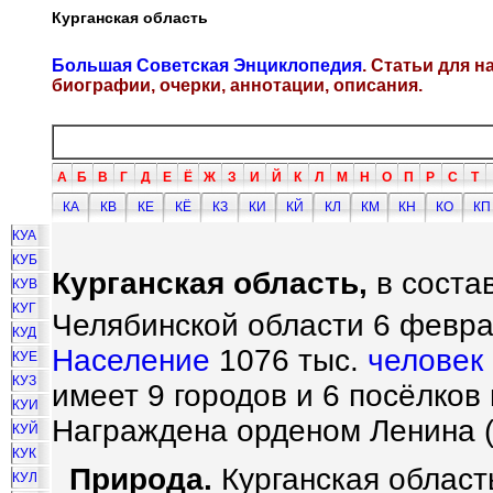
Курганская область
Большая Советская Энциклопедия
. Статьи для 
биографии, очерки, аннотации, описания.
А
Б
В
Г
Д
Е
Ё
Ж
З
И
Й
К
Л
М
Н
О
П
Р
С
Т
КА
КВ
КЕ
КЁ
КЗ
КИ
КЙ
КЛ
КМ
КН
КО
КП
КУА
КУБ
Курганская область,
в соста
КУВ
КУГ
Челябинской области 6 февра
КУД
Население
1076 тыс.
человек
КУЕ
КУЗ
имеет 9 городов и 6 посёлков 
КУИ
Награждена орденом Ленина (
КУЙ
КУК
Природа.
Курганская област
КУЛ