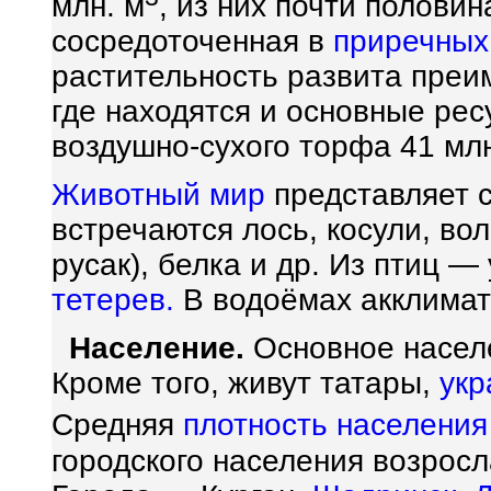
млн. м
, из них почти полови
сосредоточенная в
приречных
растительность развита преи
где находятся и основные ре
воздушно-сухого торфа 41 млн.
Животный мир
представляет 
встречаются лось, косули, вол
русак), белка и др. Из птиц — 
тетерев.
В водоёмах акклима
Население.
Основное насе
Кроме того, живут татары,
укр
Средняя
плотность населения
городского населения возросл