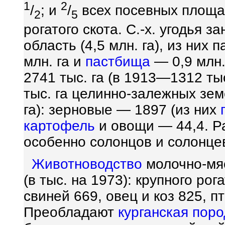
1
2
/
; и
/
всех посевных площа
2
5
рогатого скота. С.-х. угодья
область (4,5 млн. га), из них 
млн. га и
пастбища
— 0,9 млн.
2741 тыс. га (в 1913—1312 ты
тыс. га целинно-залежных зем
га): зерновые — 1897 (из них
картофель
и овощи — 44,4. Р
особенно солонцов и солонце
Животноводство
молочно-мяс
(в тыс. на 1973): крупного рога
свиней 669, овец и коз 825, п
Преобладают
курганская пор