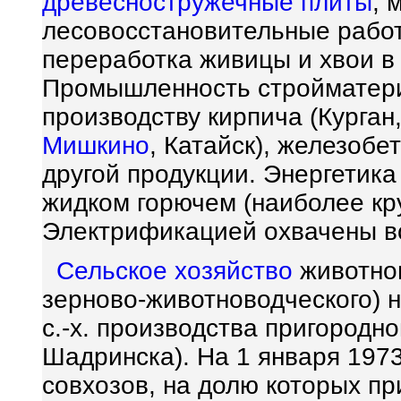
древесностружечные плиты
, 
лесовосстановительные работ
переработка живицы и хвои в
Промышленность стройматери
производству кирпича (Курга
Мишкино
, Катайск), железобе
другой продукции. Энергетика
жидком горючем (наиболее кр
Электрификацией охвачены 
Сельское хозяйство
животнов
зерново-животноводческого) 
с.-х. производства пригородно
Шадринска). На 1 января 1973
совхозов, на долю которых п