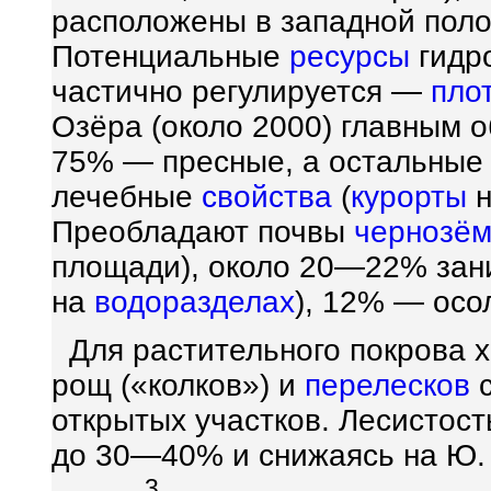
расположены в западной поло
Потенциальные
ресурсы
гидро
частично регулируется —
пло
Озёра (около 2000) главным о
75% — пресные, а остальные
лечебные
свойства
(
курорты
н
Преобладают почвы
чернозё
площади), около 20—22% за
на
водоразделах
), 12% — осо
Для растительного покрова 
рощ («колков») и
перелесков
с
открытых участков. Лесистост
до 30—40% и снижаясь на Ю.
3