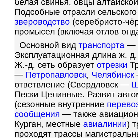
белая свинья, овцы алтайско
Подсобные отрасли сельского
звероводство
(серебристо-чёр
промысел (включая отлов онд
Основной вид
транспорта
— 
Эксплуатационная длина ж. д
Ж.-д. сеть образует
отрезки
Тр
—
Петропавловск
,
Челябинск
ответвление (Свердловск —
Ш
Пески Целинные. Развит авто
(сезонные внутренние
перево
сообщения
— также авиацион
Курган, местные
авиалинии
) 
проходят трассы магистраль