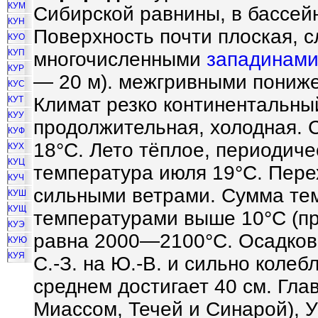
КУМ
Сибирской равнины, в бассейн
КУН
Поверхность почти плоская, сл
КУО
КУП
многочисленными
западинам
КУР
— 20 м). межгривными пониж
КУС
Климат резко континентальны
КУТ
КУУ
продолжительная, холодная. 
КУФ
18°С. Лето тёплое, периодиче
КУХ
КУЦ
температура июля 19°С. Пере
КУЧ
сильными ветрами. Сумма тем
КУШ
КУЩ
температурами выше 10°С (пр
КУЭ
равна 2000—2100°С. Осадков 
КУЮ
КУЯ
С.-З. на Ю.-В. и сильно колеб
среднем достигает 40 см. Гла
Миассом, Течей и Синарой), 