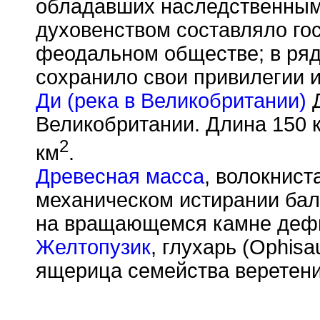
обладавших наследственным
духовенством составляло го
феодальном обществе; в ряде
сохранило свои привилегии и
Ди (река в Великобритании)
Д
Великобритании. Длина 150 
2
км
.
Древесная масса
, волокнист
механическом истирании ба
на вращающемся камне дефи
Желтопузик
, глухарь (Ophisa
ящерица семейства веретени