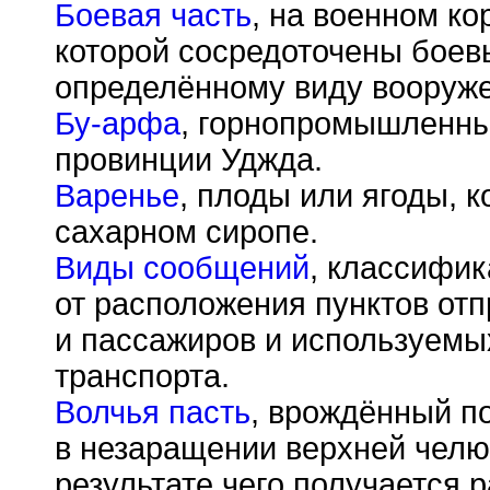
Боевая часть
, на военном ко
которой сосредоточены боевы
определённому виду вооруже
Бу-арфа
, горнопромышленный
провинции Уджда.
Варенье
, плоды или ягоды, 
сахарном сиропе.
Виды сообщений
, классифик
от расположения пунктов отп
и пассажиров и используемы
транспорта.
Волчья пасть
, врождённый п
в незаращении верхней челюс
результате чего получается