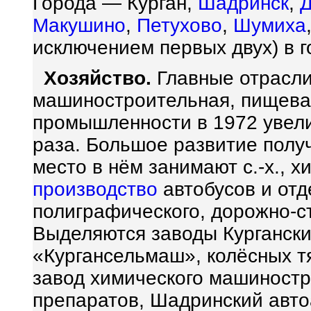
Города — Курган,
Шадринск
,
Макушино
,
Петухово
,
Шумиха
исключением первых двух) в г
Хозяйство.
Главные отрасл
машиностроительная, пищевая
промышленности в 1972 увели
раза. Большое развитие пол
место в нём занимают с.-х., 
производство
автобусов и отд
полиграфического, дорожно-с
Выделяются заводы Курганск
«Кургансельмаш», колёсных тя
завод химического машиностр
препаратов, Шадринский авто