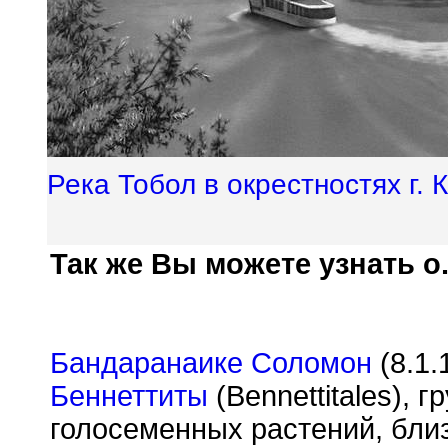
Река Тобол в окрестностях г. 
Так же Вы можете узнать о.
Бандаранаике Соломон
(8.1.
Беннеттиты
(Bennettitales),
голосеменных растений, бли