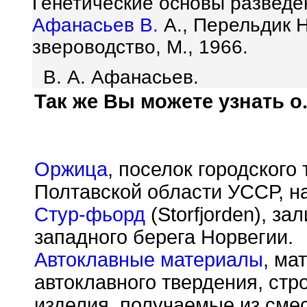
Генетические основы разведен
Афанасьев В.
А., Перельдик Н
звероводство, М., 1966.
В. А. Афанасьев.
Так же Вы можете узнать о.
Оржица
, поселок городского
Полтавской области УССР, на
Стур-фьорд
(Storfjorden), з
западного берега Норвегии.
Автоклавные материалы
, ма
автоклавного твердения, ст
изделия, получаемые из смес