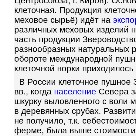
Центросоюза, г. Киров). Осн
клеточная. Продукция клеточ
меховое сырьё) идёт на
экспо
различных меховых изделий н
часть продукции Звероводств
разнообразных натуральных р
обороте международной пуш
клеточной норки приходилось
В России клеточное пушное 
вв., когда
население
Севера з
шкурку выловленного с воли м
в деревянных срубах. Развит
не получило, т.к. себестоимо
ферме, была выше стоимости 