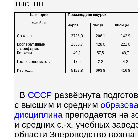
тыс. шт.
Категории
Произведено шкурок
хозяйств
норки
песца
лисицы
Совхозы
3726,0
206,1
142,9
Кооперативные
1330,7
428,0
221,0
зверофермы
Колхозы
49,2
57,5
48,7
Госзверопромхозы
17,9
2,2
4,2
Итого......
5123,8
693,8
416,8
В
СССР
развёрнута подготов
с высшим и средним
образов
дисциплина
преподаётся на з
и средних с.-х. учебных заве
области Звероводство возгла