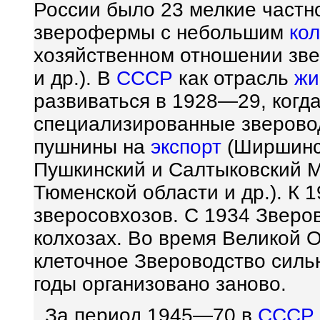
России было 23 мелкие частн
зверофермы с небольшим
ко
хозяйственном отношении зве
и др.). В
СССР
как отрасль
жи
развиваться в 1928—29, когд
специализированные зверов
пушнины на
экспорт
(Ширшинск
Пушкинский и Салтыковский М
Тюменской области и др.). К 
зверосовхозов. С 1934 Зверов
колхозах. Во время Великой
клеточное Звероводство силь
годы организовано заново.
За период 1945—70 в
СССР