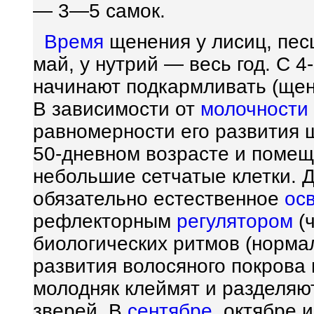
— 3—5 самок.
Время
щенения у лисиц, песц
май, у нутрий — весь год. С 
начинают подкармливать (щеня
В зависимости от
молочности
равномерности его развития 
50-дневном возрасте и поме
небольшие сетчатые клетки. 
обязательно естественное
ос
рефлекторным
регулятором
(
биологических ритмов (норма
развития волосяного покрова п
молодняк клеймят и разделяю
зверей. В
сентябре
, октябре 