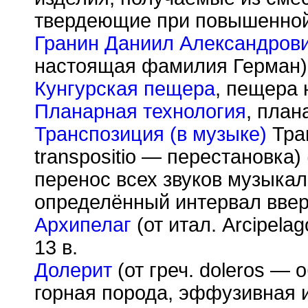
твердеющие при повышенной
Гранин Даниил Александров
настоящая фамилия Герман) 
Кунгурская пещера
, пещера 
Планарная технология
, план
Транспозиция (в музыке)
Тран
transpositio — перестановка)
перенос всех звуков музыкал
определённый интервал ввер
Архипелаг
(от итал. Arcipela
13 в.
Долерит
(от греч. doleros —
горная порода, эффузивная 