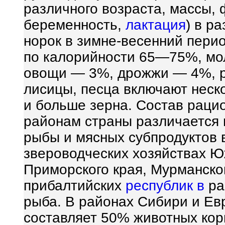
различного возраста, массы,
беременность,
лактация
) в р
норок в зимне-весенний пери
по калорийности 65—75%, м
овощи — 3%, дрожжи — 4%, 
лисицы, песца включают неск
и больше зерна. Состав рацио
районам страны различается
рыбы и мясных субпродуктов 
звероводческих хозяйствах Ю
Приморского края, Мурманско
прибалтийских
республик в
ра
рыба. В районах Сибири и Ев
составляет 50% животных корм