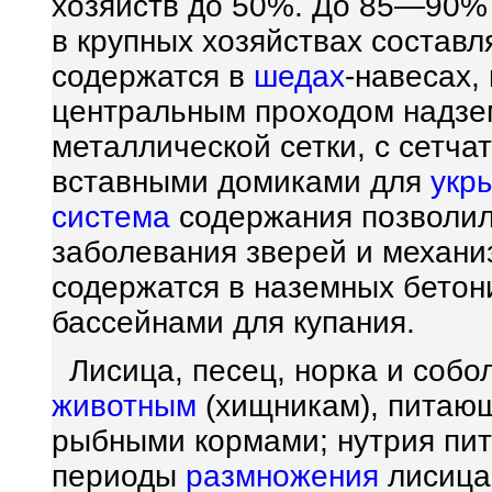
хозяйств до 50%. До 85—90
в крупных хозяйствах составл
содержатся в
шедах
-навесах,
центральным проходом надзем
металлической сетки, с сетча
вставными домиками для
укр
система
содержания позволил
заболевания зверей и механи
содержатся в наземных бетон
бассейнами для купания.
Лисица, песец, норка и собо
животным
(хищникам), питаю
рыбными кормами; нутрия пит
периоды
размножения
лисица