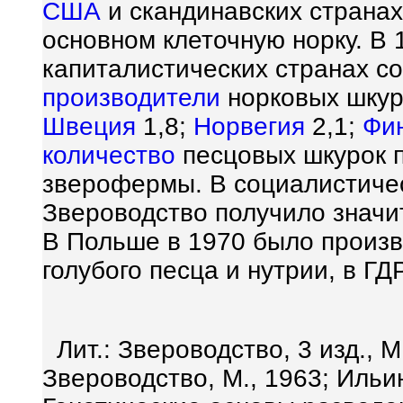
США
и скандинавских странах
основном клеточную норку. В
капиталистических странах со
производители
норковых шкуро
Швеция
1,8;
Норвегия
2,1;
Фи
количество
песцовых шкурок 
зверофермы. В социалистичес
Звероводство получило значи
В Польше в 1970 было произв
голубого песца и нутрии, в ГД
Лит.: Звероводство, 3 изд., М
Звероводство, М., 1963; Ильина