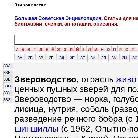
Звероводство
Большая Советская Энциклопедия
. Статьи для 
биографии, очерки, аннотации, описания.
А
Б
В
Г
Д
Е
Ё
Ж
З
И
Й
К
Л
М
Н
О
П
Р
С
Т
ЗА
ЗБ
ЗВ
ЗГ
ЗД
ЗЕ
ЗЁ
ЗИ
ЗЛ
ЗМ
ЗН
ЗО
ЗВА
ЗВЕ
Звероводство,
отрасль
живо
ЗВЁ
ЗВО
ценных пушных зверей для по
ЗВУ
Звероводство — норка, голуб
ЗВЯ
лисица, нутрия, соболь (разв
разведение речного бобра (с 
шиншиллы
(с 1962, Опытно-п