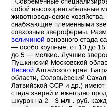
Современные специализиров
собой высокорентабельные м
животноводческие хозяйства,
снабжающие племенными звер
совхозные зверофермы. Разм
величиной
основного стада са
— особо крупные, от 10 до 15
до 5 — мелкие. Лучшие зверо
Пушкинский Московской облас
Лесной
Алтайского края, Багр
области, Соловьёвский Сахал
Латвийской ССР и др.) имеют
стада зверей и ежегодно про
шкурок на 2—3 млн. руб. каж