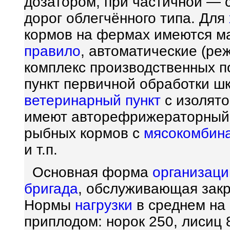
дозатором, при частичной — 
дорог облегчённого типа. Для
кормов на фермах имеются ма
правило
, автоматические (ре
комплекс производственных п
пункт первичной обработки шк
ветеринарный пункт
с изолято
имеют авторефрижераторны
рыбных кормов с
мясокомбин
и т.п.
Основная форма
организаци
бригада
, обслуживающая закр
Нормы
нагрузки
в среднем на 
приплодом: норок 250, лисиц 8