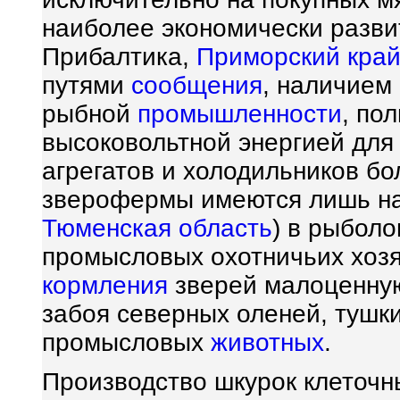
наиболее экономически разви
Прибалтика,
Приморский кра
путями
сообщения
, наличием
рыбной
промышленности
, по
высоковольтной энергией для
агрегатов и холодильников б
зверофермы имеются лишь на
Тюменская область
) в рыболо
промысловых охотничьих хозя
кормления
зверей малоценную
забоя северных оленей, тушки
промысловых
животных
.
Производство шкурок клеточн