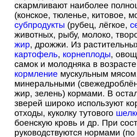
скармливают наиболее полно
(конское, тюленье, китовое, м
субпродукты
(рубец, лёгкое,
с
животных, рыбу, молоко, твор
жир
, дрожжи. Из растительны
картофель
,
корнеплоды
, ово
самок и молодняка в возрасте
кормление
мускульным мясом,
минеральными (свежедроблён
жир, зелень) кормами. В ост
зверей широко используют ко
отходы, куколку тутового
шелк
боенскую кровь и др. При со
руководствуются нормами (п