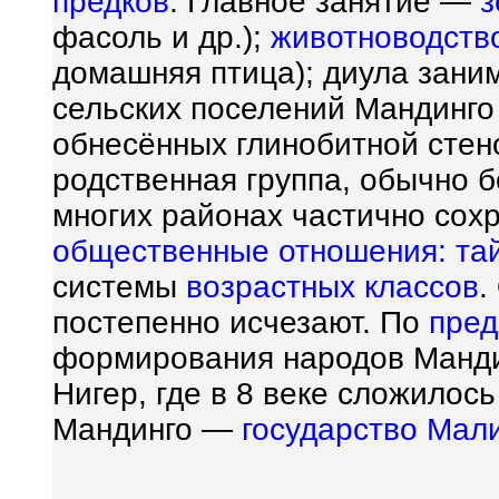
предков
. Главное занятие —
з
фасоль и др.);
животноводств
домашняя птица); диула зан
сельских поселений Мандинго
обнесённых глинобитной стен
родственная группа, обычно
многих районах частично со
общественные отношения:
та
системы
возрастных классов
.
постепенно исчезают. По
пре
формирования народов Манди
Нигер, где в 8 веке сложилос
Мандинго —
государство
Мал