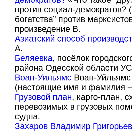
против социал-демократов? (
богатства” против марксисто
произведение В.
Азиатский способ производс
А.
Беляевка
, посёлок городског
района Одесской области УСС
Воан-Уильямс
Воан-Уйльямс 
(настоящие имя и фамилия —
Грузовой план
, карго-план, 
перевозимых в грузовых пом
судна.
Захаров Владимир Григорье