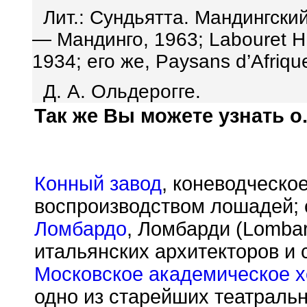
Лит.: Сундьятта. Мандингски
— Мандинго, 1963; Labouret Н.,
1934; его же, Paysans d’Afrique
Д. А. Ольдерогге.
Так же Вы можете узнать о.
Конный завод
, коневодческо
воспроизводством лошадей; 
Ломбардо
, Ломбарди (Lombar
итальянских архитекторов и 
Московское академическое 
одно из старейших театраль