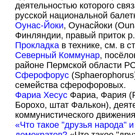
деятельностью которого связ
русской национальной балет
Оунас-Йоки
, Оунасйоки (Oun
Финляндии, правый приток р.
Прокладка
в технике, см. в с
Северный Коммунар
, посёло
районе Пермской области Р
Сферофорус
(Sphaerophorus
семейства сферофоровых.
Фариа Хесус
Фариа, Фария (Fa
Борохо, штат Фалькон), деят
коммунистического движения
«Что такое "друзья народа" и
демократов?
«Что такое "дру