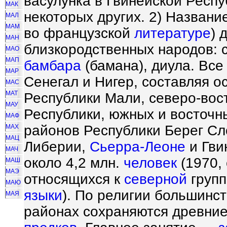
васулунка в Гвинейской Респу
МАК
некоторых других. 2) Назван
МАЛ
МАМ
во французской
литературе
) 
МАН
близкородственных народов: 
МАО
МАП
бамбара
(бамана), диула. Все
МАР
Сенегал и Нигер, составляя 
МАС
МАТ
Республики Мали, северо-вос
МАУ
Республики, южных и восточн
МАФ
районов Республики Берег Сл
МАХ
МАЦ
Либерии,
Сьерра-Леоне
и Гви
МАЧ
около 4,2 млн.
человек
(1970, 
МАШ
МАЭ
относящихся к
северной
групп
МАЮ
языки
). По религии большинс
МАЯ
районах сохраняются древни