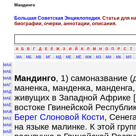
Мандинго
Большая Советская Энциклопедия
. Статьи для 
биографии, очерки, аннотации, описания.
А
Б
В
Г
Д
Е
Ё
Ж
З
И
Й
К
Л
М
Н
О
П
Р
С
Т
МА
МБ
МВ
МГ
МД
МЕ
МЁ
МЖ
МЗ
МИ
МК
МЛ
МАА
МАБ
Мандинго
, 1) самоназвание 
МАВ
МАГ
маненка, манденка, манденга
МАД
живущих в Западной Африке [
МАЕ
востоке Гвинейской Республик
МАЁ
МАЖ
Берег Слоновой Кости
, Сенег
МАЗ
на языке малинке. К этой груп
МАИ
МАЙ