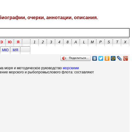
биографии, очерки, аннотации, описания.
Э
Ю
Я
1
2
3
4
8
A
L
M
P
S
T
X
МЮ
МЯ
Поделиться…
ма моря и методическое руководство
морскими
ение морского и рыбопромыслового флота: составляют