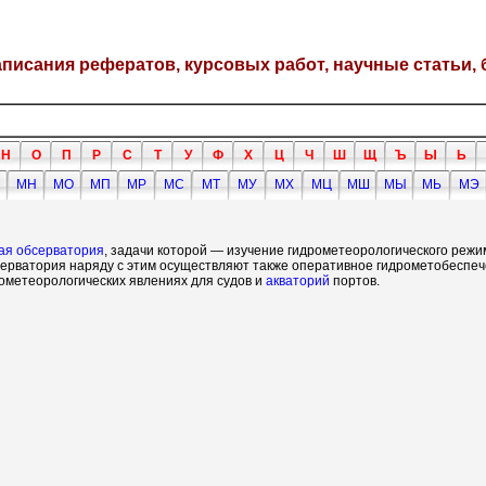
написания рефератов, курсовых работ, научные статьи, 
Н
О
П
Р
С
Т
У
Ф
Х
Ц
Ч
Ш
Щ
Ъ
Ы
Ь
МН
МО
МП
МР
МС
МТ
МУ
МХ
МЦ
МШ
МЫ
МЬ
МЭ
ая обсерватория
, задачи которой — изучение гидрометеорологического режи
серватория наряду с этим осуществляют также оперативное гидрометобеспеч
ометеорологических явлениях для судов и
акваторий
портов.