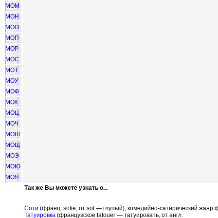
МОМ
МОН
МОО
МОП
МОР
МОС
МОТ
МОУ
МОФ
МОХ
МОЦ
МОЧ
МОШ
МОЩ
МОЭ
МОЮ
МОЯ
Так же Вы можете узнать о...
Соти
(франц. sotie, от sot — глупый), комедийно-сатирический жанр
Татуировка
(французское tatouer — татуировать, от англ.