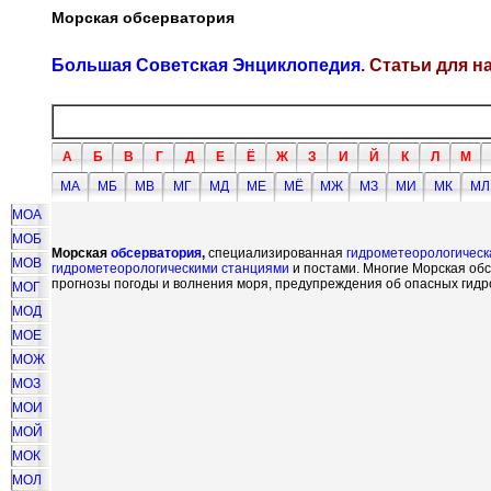
Морская обсерватория
Большая Советская Энциклопедия
. Статьи для 
А
Б
В
Г
Д
Е
Ё
Ж
З
И
Й
К
Л
М
МА
МБ
МВ
МГ
МД
МЕ
МЁ
МЖ
МЗ
МИ
МК
МЛ
МОА
МОБ
Морская
обсерватория
,
специализированная
гидрометеорологическ
МОВ
гидрометеорологическими станциями
и постами. Многие Морская об
прогнозы погоды и волнения моря, предупреждения об опасных гидр
МОГ
МОД
МОЕ
МОЖ
МОЗ
МОИ
МОЙ
МОК
МОЛ