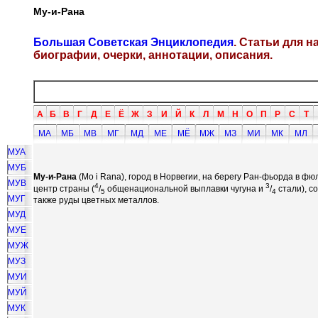
Му-и-Рана
Большая Советская Энциклопедия
. Статьи для 
биографии, очерки, аннотации, описания.
А
Б
В
Г
Д
Е
Ё
Ж
З
И
Й
К
Л
М
Н
О
П
Р
С
Т
МА
МБ
МВ
МГ
МД
МЕ
МЁ
МЖ
МЗ
МИ
МК
МЛ
МУА
МУБ
Му-и-Рана
(Mo i Rana), город в Норвегии, на берегу Ран-фьорда в ф
МУВ
4
3
центр страны (
/
общенациональной выплавки чугуна и
/
стали), с
5
4
МУГ
также руды цветных металлов.
МУД
МУЕ
МУЖ
МУЗ
МУИ
МУЙ
МУК