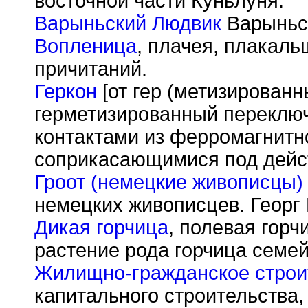
восточной части Куньлуня.
Варыньский Людвик
Варыньс
Вопленица
, плачея, плакал
причитаний.
Геркон
[от гер (метизированны
герметизированный переклю
контактами из ферромагнитн
соприкасающимися под дейст
Гроот (немецкие живописцы)
немецких живописцев. Георг 
Дикая горчица
, полевая горч
растение рода горчица семей
Жилищно-гражданское строи
капитального строительства