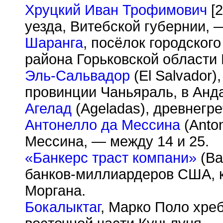
Хруцкий Иван Трофимович
[2
уезда, Витебской губернии, —
Шаранга
, посёлок городског
района Горьковской области
Эль-Сальвадор
(El Salvador)
провинции Чаньяраль, в Анда
Агелад
(Ageladas), древнегре
Антонелло да Мессина
(Anton
Мессина, — между 14 и 25.
«Банкерс траст компани»
(Ba
банков-миллиардеров США, 
Моргана.
Бокалыктаг
, Марко Поло хреб