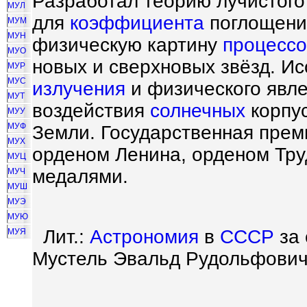
Разработал теорию лучистого
МУЛ
для
коэффициента
поглощения
МУМ
МУН
физическую картину
процессо
МУО
новых и сверхновых звёзд. И
МУР
МУС
излучения
и физического явле
МУТ
воздействия
солнечных
корпус
МУУ
МУФ
Земли. Государственная прем
МУХ
орденом Ленина, орденом Тру
МУЦ
медалями.
МУЧ
МУШ
МУЭ
МУЮ
Лит.:
Астрономия
в
СССР
за 
МУЯ
Мустель Эвальд Рудольфович,