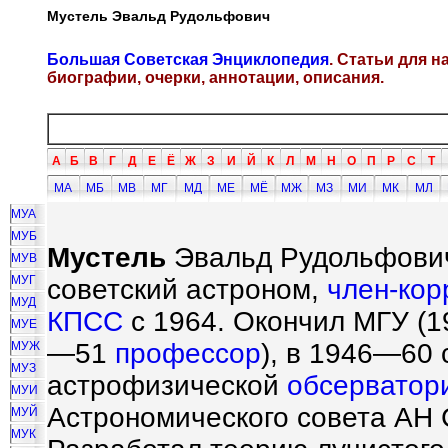
Мустель Эвальд Рудольфович
Большая Советская Энциклопедия
. Статьи для 
биографии, очерки, аннотации, описания.
А
Б
В
Г
Д
Е
Ё
Ж
З
И
Й
К
Л
М
Н
О
П
Р
С
Т
МА
МБ
МВ
МГ
МД
МЕ
МЁ
МЖ
МЗ
МИ
МК
МЛ
МУА
МУБ
Мустель
Эвальд Рудольфович [
МУВ
МУГ
советский астроном,
член-кор
МУД
КПСС
с 1964. Окончил МГУ (19
МУЕ
—51
профессор
), в 1946—60
МУЖ
МУЗ
астрофизической
обсерватор
МУИ
Астрономического совета АН 
МУЙ
МУК