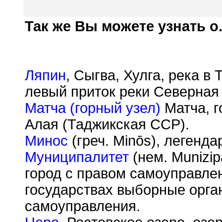
Так же Вы можете узнать о.
Ляпин
, Сыгва, Хулга, река 
левый приток реки Северная 
Матча (горный узел)
Матча, г
Алая (Таджикская ССР).
Минос
(греч. Min
ō
s), легенда
Муниципалитет
(нем. Munizipa
город с правом самоуправлен
государствах выборные орга
самоуправления.