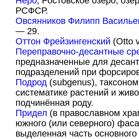
Неро
, Ростовское озеро, озе
РСФСР.
Овсянников Филипп Василье
— 29.
Оттон Фрейзингенский
(Otto 
Переправочно-десантные ср
предназначенные для десант
подразделений при форсиров
Подрод
(subgenus), таксоном
систематике растений и жив
подчинённая роду.
Придел
(в православном храм
южного (или северного) фас
выделенная часть основного