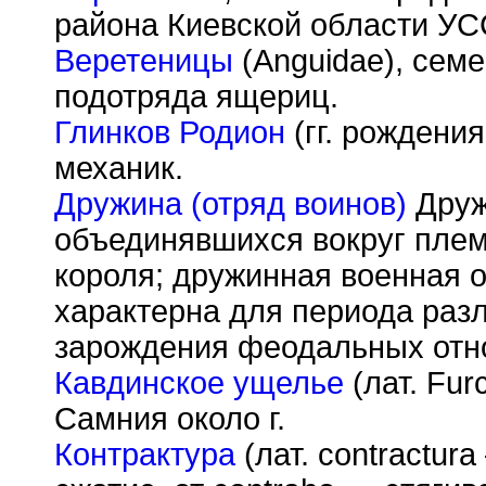
района Киевской области УСС
Веретеницы
(Anguidae), сем
подотряда ящериц.
Глинков Родион
(гг. рождения
механик.
Дружина (отряд воинов)
Дружи
объединявшихся вокруг племе
короля; дружинная военная 
характерна для периода разл
зарождения феодальных отн
Кавдинское ущелье
(лат. Fur
Самния около г.
Контрактура
(лат. сontractur