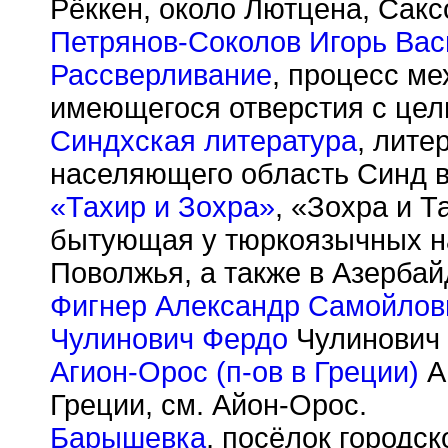
Рёккен, около Лютцена, Сакс
Петрянов-Соколов Игорь Вас
Рассверливание
, процесс м
имеющегося отверстия с цел
Синдхская литература
, лите
населяющего область Синд в
«Тахир и Зохра»
, «Зохра и Т
бытующая у тюркоязычных н
Поволжья, а также в Азербай
Фигнер Александр Самойлов
Чулинович Фердо
Чулинович 
Агион-Орос (п-ов в Греции)
А
Греции, см. Айон-Орос.
Барышевка
, посёлок городс