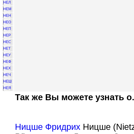
НЕЛ
НЕМ
НЕН
НЕО
НЕП
НЕР
НЕС
НЕТ
НЕУ
НЕФ
НЕХ
НЕЧ
НЕШ
НЕЯ
Так же Вы можете узнать о.
Ницше Фридрих
Ницше (Nietz