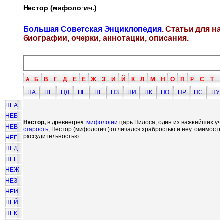
Нестор (мифологич.)
Большая Советская Энциклопедия
. Статьи для 
биографии, очерки, аннотации, описания.
А
Б
В
Г
Д
Е
Ё
Ж
З
И
Й
К
Л
М
Н
О
П
Р
С
Т
НА
НГ
НД
НЕ
НЁ
НЗ
НИ
НК
НО
НР
НС
НУ
НЕА
НЕБ
Нестор,
в древнегреч.
мифологии
царь Пилоса, один из важнейших у
НЕВ
старость
, Нестор (мифологич.) отличался храбростью и неутомимос
рассудительностью.
НЕГ
НЕД
НЕЕ
НЕЖ
НЕЗ
НЕИ
НЕЙ
НЕК