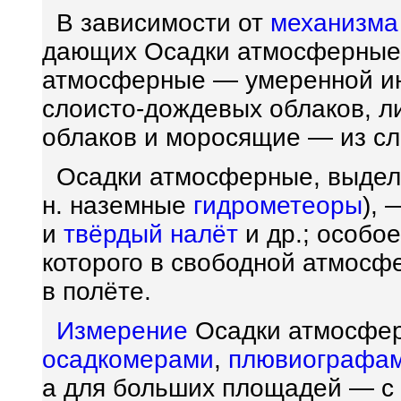
В зависимости от
механизма
дающих Осадки атмосферные
атмосферные — умеренной инт
слоисто-дождевых облаков, л
облаков и моросящие — из сл
Осадки атмосферные, выдел
н. наземные
гидрометеоры
), 
и
твёрдый налёт
и др.; особо
которого в свободной атмосф
в полёте.
Измерение
Осадки атмосфер
осадкомерами
,
плювиографа
а для больших площадей — 