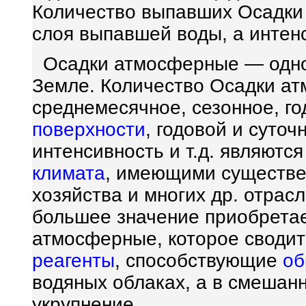
Количество выпавших Осадки
слоя выпавшей воды, а интенс
Осадки атмосферные — одно
Земле. Количество Осадки ат
среднемесячное, сезонное, го
поверхности
, годовой и суточ
интенсивность и т.д. являют
климата
, имеющими существ
хозяйства и многих др. отрас
большее значение приобретае
атмосферные, которое сводитс
реагенты
, способствующие
об
водяных облаках, а в смешан
укрупнение.