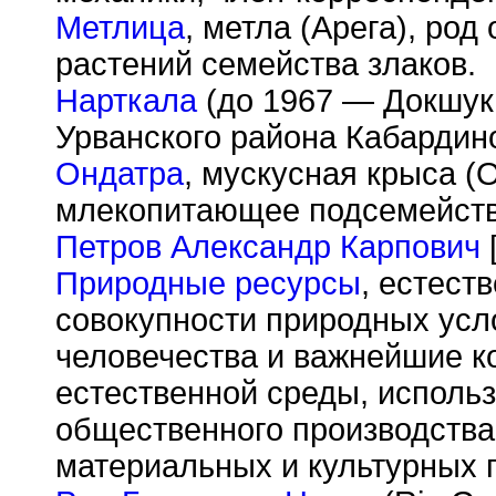
Метлица
, метла (Арега), ро
растений семейства злаков.
Нарткала
(до 1967 — Докшукин
Урванского района Кабардин
Ондатра
, мускусная крыса (On
млекопитающее подсемейства
Петров Александр Карпович
[
Природные ресурсы
, естест
совокупности природных усл
человечества и важнейшие 
естественной среды, исполь
общественного производства
материальных и культурных 