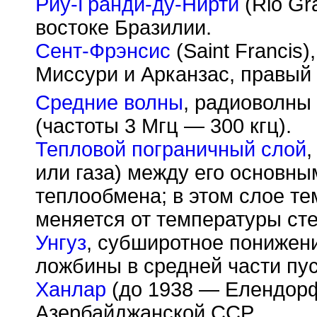
Риу-Гранди-ду-Нирти
(Rio Gr
востоке Бразилии.
Сент-Фрэнсис
(Saint Francis)
Миссури и Арканзас, правый 
Средние волны
, радиоволны
(частоты 3 Мгц — 300 кгц).
Тепловой пограничный слой
,
или газа) между его основны
теплообмена; в этом слое т
меняется от температуры сте
Унгуз
, субширотное понижен
ложбины в средней части пус
Ханлар
(до 1938 — Елендорф)
Азербайджанской ССР.