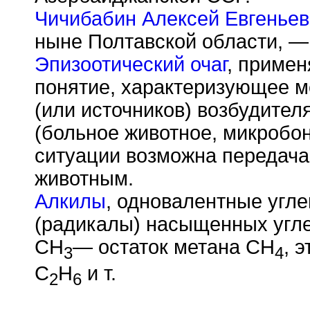
Чичибабин Алексей Евгеньев
ныне Полтавской области, —
Эпизоотический очаг
, примен
понятие, характеризующее м
(или источников) возбудител
(больное животное, микробон
ситуации возможна передач
животным.
Алкилы
, одновалентные угл
(радикалы) насыщенных угл
СН
— остаток метана CH
, 
3
4
C
H
и т.
2
6