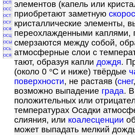
элементов (капель или криста
ОСП
ОСС
приобретают заметную
скорос
ОСТ
кристаллические элементы, вы
ОСУ
ОСФ
переохлажденными каплями, п
ОСЦ
смерзаются между собой, обр
ОСЫ
ОСЬ
атмосферные слои с темпера
ОСЯ
тают, образуя капли
дождя
. П
(около 0
°
С и ниже) твёрдые
ч
поверхности
, не растаяв (
снег
возможно выпадение
града
. 
положительных или отрицател
температурах Осадки атмосфе
слияния, или
коалесценции
об
может выпадать мелкий дожд