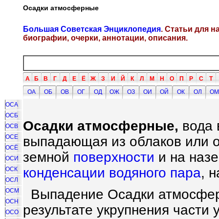
Осадки атмосферные
Большая Советская Энциклопедия
. Статьи для 
биографии, очерки, аннотации, описания.
А
Б
В
Г
Д
Е
Ё
Ж
З
И
Й
К
Л
М
Н
О
П
Р
С
Т
ОА
ОБ
ОВ
ОГ
ОД
ОЖ
ОЗ
ОИ
ОЙ
ОК
ОЛ
ОМ
ОСА
ОСБ
Осадки атмосферные,
вода 
ОСВ
ОСЕ
выпадающая из облаков или 
ОСЁ
земной
поверхности
и на назе
ОСИ
конденсации водяного пара
, 
ОСК
ОСЛ
Выпадение Осадки атмосфе
ОСМ
ОСН
результате укрупнения части
ОСО