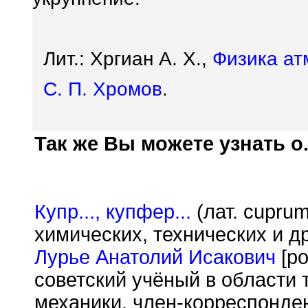
Лит.: Хргиан А. Х.,
Физика а
С. П. Хромов
.
Так же Вы можете узнать о.
Купр..., купфер...
(лат. cuprum
химических, технических и др
Лурье Анатолий Исакович
[ро
советский учёный в области 
механики, член-корреспонде