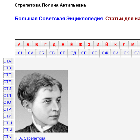
Стрепетова Полина Антипьевна
Большая Советская Энциклопедия
. Статьи для 
А
Б
В
Г
Д
Е
Ё
Ж
З
И
Й
К
Л
М
СI
СА
СБ
СВ
СГ
СД
СЕ
СЁ
СЖ
СИ
СК
СЛ
СТА
СТВ
СТЕ
СТЁ
СТИ
СТЛ
СТО
СТР
СТУ
СТШ
СТЫ
СТЬ
П. А. Стрепетова.