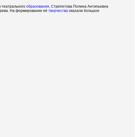
ив театрального
образования
, Стрепетова Полина Антипьевна
сарева. На формирование её
творчества
оказали большое