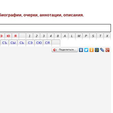
биографии, очерки, аннотации, описания.
Э
Ю
Я
1
2
3
4
8
A
L
M
P
S
T
X
СЪ
СЫ
СЬ
СЭ
СЮ
СЯ
Поделиться…