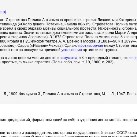
го).
ант Стрепетова Полина Антипьевна проявился в ролях Лизаветы и Катерины (
Степанида («Около денег» Потехина, начала 80-х гг.). Стрепетова Полина Ан
е время в своих образах мотивы социального протеста. Искренность, огромн
ешних данных. Значительными достижениями актрисы стали роли Марьи Андр
рская старина» Аверкиева). В 1873 Стрепетова Полина Антипьевна была акт
1880 играла в Пушкинском театре А. А. Бренко в Москве. В 1881—90 и в 1899—
овского), Сарра («Иванов» Чехова). Однако
противоречия
между Стрепетова 
рского театра послужили причиной
увольнения
артистки из труппы.
а высоко ценили многие деятели
искусства
. «Как природный талант, это
явл
 простые, сильные страсти» (Полн. собр. соч., т. 10, 1960, с. 282).
— Л., 1909; Фельдман З., Полина Антипьевна Стрепетова, М. — Л., 1947: Бенья
ких предприятий, фирм и компаний за счёт внутренних источников накоплен
лнительного и распорядительного органа государственной власти СССР, союз