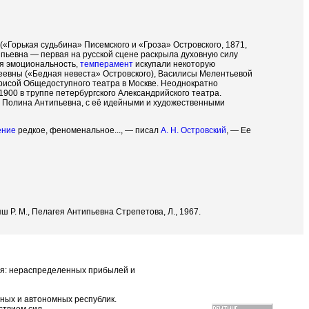
«Горькая судьбина» Писемского и «Гроза» Островского, 1871,
типьевна — первая на русской сцене раскрыла духовную силу
ая эмоциональность,
темперамент
искупали некоторую
еевны («Бедная невеста» Островского), Василисы Мелентьевой
рисой Общедоступного театра в Москве. Неоднократно
1900 в труппе петербургского Александрийского театра.
Полина Антипьевна, с её идейными и художественными
ение
редкое, феноменальное..., — писал
А. Н. Островский
, — Ее
ш Р. М., Пелагея Антипьевна Стрепетова, Л., 1967.
ия: нераспределенных прибылей и
ных и автономных республик.