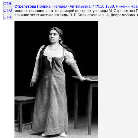
СТЭ
Стрепетова
Полина (Пелагея) Антипьевна [4(?).10.1850,
Нижний Нов
СТЮ
многое восприняла от товарищей по сцене: ученицы М. Стрепетова 
влияние эстетические взгляды В. Г. Белинского и Н. А. Добролюбова
СТЯ