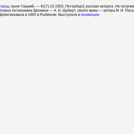
город
, ныне Горький, — 4(17).10.1903, Петербург], русская актриса. Не получ
Полина Антипьевна Щепкина — А. И. Шуберт, своего мужа — актёра М. И. Пи
. Дебютировала в 1865 в Рыбинске. Выступала в
провинции
.