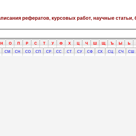
написания рефератов, курсовых работ, научные статьи, 
Н
О
П
Р
С
Т
У
Ф
Х
Ц
Ч
Ш
Щ
Ъ
Ы
Ь
СМ
СН
СО
СП
СР
СС
СТ
СУ
СФ
СХ
СЦ
СЧ
СШ