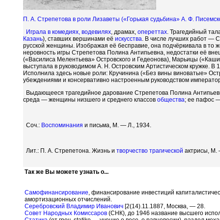
П. А. Стрепетова в роли Лизаветы («Горькая судьбина» А. Ф. Писемско
Играла в комедиях,
водевилях
, драмах,
опереттах
. Трагедийный тал
Казань
), ставших вершинами её
искусства
. В числе лучших работ — 
русской женщины. Изображая её бесправие, она подчёркивала в то ж
неровность игры Стрепетова Полина Антипьевна, недостатки её вн
(«Василиса Мелентьева» Островского и Гедеонова), Марьицы («Каши
выступала в руководимом А. Н. Островским Артистическом кружке. В 
Исполнила здесь новые роли: Кручинина («Без вины виноватые» Остр
убеждениями и консервативно настроенным руководством императо
Выдающееся трагедийное дарование Стрепетова Полина Антипьевн
среда — женщины низшего и среднего классов
общества
; ее пафос —
Соч.:
Воспоминания
и письма, М. — Л., 1934.
Лит.: П. А. Стрепетона. Жизнь и
творчество
трагической
актрисы, М. 
Так же Вы можете узнать о...
Самофинансирование
, финансирование инвестиций капиталистичес
амортизационных отчислений.
Серебровский Владимир Иванович
[2(14).11.1887, Москва, — 28.
Совет Народных Комиссаров
(СНК), до 1946 название высшего испо