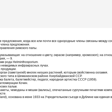
ние предложения, когда все или почти все однородные члены связаны между со
 члена предложения.
я правления римского папы.
лов, указывающая: на отношение к цвету, окраске (например, хромоскоп); на от
рия, — 9.
ми рода Helminthosporium.
 в невидимых инфракрасных лучах.
 продукции.
рган (гаметангий) многих низших растений, которым свойственна оогамия.
ского типа в Шемахинском районе Азербайджанской ССР.
стка балета, балетмейстер, педагог, народная артистка СССР (1959).
 агломерации Кочин.
нских пальм.
акеты, чемоданы и мешки (вализы), опечатанные сургучными печатями комп
сте.
reland), основана в июне 1933 на Учредительном съезде в Дублине как едина