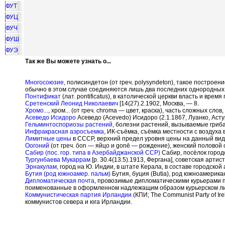
ФУТ
ФУЦ
ФУЧ
ФУШ
ФУЭ
Так же Вы можете узнать о...
Многосоюзие
, полисиндетон (от греч. polysyndeton), такое построе
обычно в этом случае соединяются лишь два последних однородных
Понтификат
(лат. pontificatus), в католической церкви власть и врем
Сретенский Леонид Николаевич
[14(27).2.1902, Москва, — 8.
Хромо...
, хром... (от греч. chroma — цвет, краска), часть сложных с
Асеведо Исидоро
Асеведо (Acevedo) Исидоро (2.1.1867, Луанко, Асту
Гельминтоспориозы растений
, болезни растений, вызываемые гриба
Инфракрасная аэросъемка
, ИК-съёмка, съёмка местности с воздуха
Лимитные цены
в СССР, верхний предел уровня цены на данный вид
Оогоний
(от греч.
ō
on — яйцо и gon
ē
— рождение), женский половой о
Сабир (пос. гор. типа в Азербайджанской ССР)
Сабир, посёлок город
Тургунбаева Мукаррам
[р. 30.4(13.5).1913, Фергана], советская арти
Эрнакулам
, город на Ю. Индии, в штате Керала, в составе городской
Бутия (род южноамер. пальм)
Бутия, буция (Butia), род южноамерика
Дипломатическая почта
, провозимые дипломатическими курьерами п
поименованные в оформленном надлежащим образом курьерском ли
Коммунистическая партия Ирландии
(КПИ; The Communist Party of I
коммунистов севера и юга Ирландии.