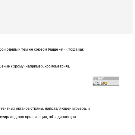
бой одним и тем же союзом (чаще «и»), тогда как
ношение к хрому (например, хромометрия).
етентных органов страны, направляющей курьера, и
я всеирландская организация, объединяющая