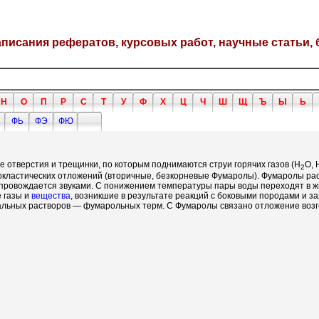
написания рефератов, курсовых работ, научные статьи, 
Н
О
П
Р
С
Т
У
Ф
Х
Ц
Ч
Ш
Щ
Ъ
Ы
Ь
ФЬ
ФЭ
ФЮ
 отверстия и трещинки, по которым поднимаются струи горячих газов (H
O, 
2
окластических отложений (вторичные, безкорневые Фумаролы). Фумаролы расп
провождается звуками. С понижением температуры пары воды переходят в 
 газы и
вещества
, возникшие в результате реакций с боковыми породами и з
альных растворов — фумарольных терм. С Фумаролы связано отложение возг