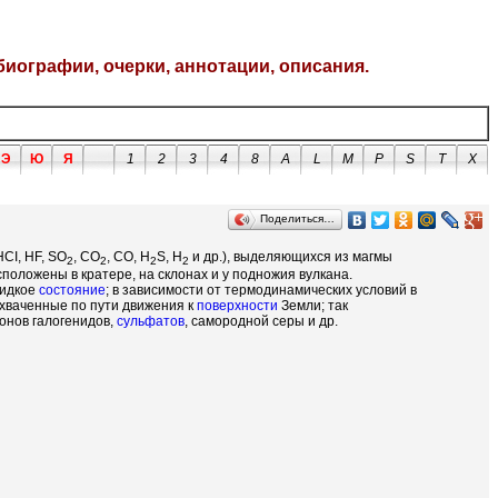
биографии, очерки, аннотации, описания.
Э
Ю
Я
1
2
3
4
8
A
L
M
P
S
T
X
Поделиться…
HCI, HF, SO
, CO
, CO, H
S, H
и др.), выделяющихся из магмы
2
2
2
2
оложены в кратере, на склонах и у подножия вулкана.
жидкое
состояние
; в зависимости от термодинамических условий в
ахваченные по пути движения к
поверхности
Земли; так
онов галогенидов,
сульфатов
, самородной серы и др.