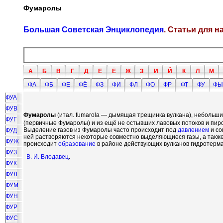
Фумаролы
Большая Советская Энциклопедия
. Статьи для 
А
Б
В
Г
Д
Е
Ё
Ж
З
И
Й
К
Л
М
ФА
ФБ
ФЕ
ФЁ
ФЗ
ФИ
ФЛ
ФО
ФР
ФТ
ФУ
ФЫ
ФУА
ФУВ
Фумаролы
(итал. fumarola — дымящая трещинка вулкана), небольшие
ФУГ
(первичные Фумаролы) и из ещё не остывших лавовых потоков и пир
Выделение газов из Фумаролы часто происходит под
давлением
и со
ФУД
ней растворяются некоторые совместно выделяющиеся газы, а также
ФУЖ
происходит
образование
в районе действующих вулканов гидротерм
ФУЗ
В. И. Влодавец
.
ФУК
ФУЛ
ФУМ
ФУН
ФУР
ФУС