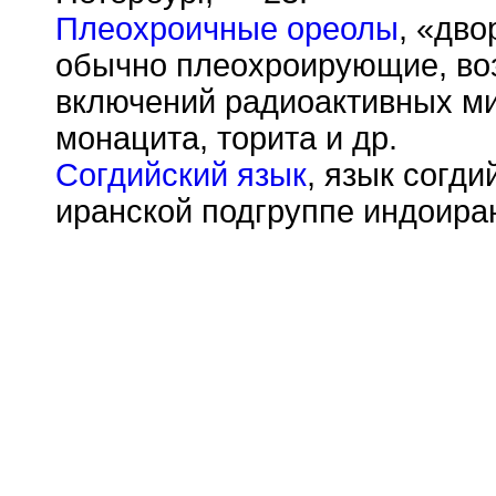
Плеохроичные ореолы
, «дво
обычно плеохроирующие, во
включений радиоактивных ми
монацита, торита и др.
Согдийский язык
, язык согди
иранской подгруппе индоира