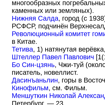
многообразных погребальны
каменных или земляных).
Нижняя Салда
, город (с 193
РСФСР, подчинён Верхнесалд
Революционный комитет гом
в Китае.
Тетива
, 1) натянутая верёвка,
Штеллер Павел Павлович
[1(
Бо Син-цзянь
, Чжи-туй (окол
писатель, новеллист.
Дасинъаньлин
, горы в Восто
Кинофильм
, см. Фильм.
Меншуткин Николай Алексан
Петербург, — 23.