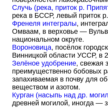
Случь (река, приток р. Припя
река в БССР, левый приток р
Френеля интегралы
, интегр
Омваам, в верховье — Вульв
национальном округе.
Вороновица
, посёлок городс
Винницкой области УССР, в 2
Зелёное удобрение
, свежая 
преимущественно бобовых р
запахиваемая в почву для о
веществом и азотом.
Курган (насыпь над др. моги
древней могилой, иногда — 