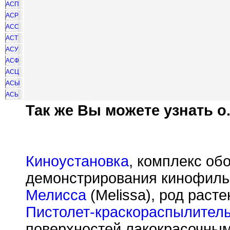
АСП
АСР
АСС
АСТ
АСУ
АСФ
АСЦ
АСЫ
АСЬ
Так же Вы можете узнать о.
Киноустановка
, комплекс об
демонстрирования кинофиль
Мелисса
(Melissa), род раст
Пистолет-краскораспылител
поверхностей лакокрасочны