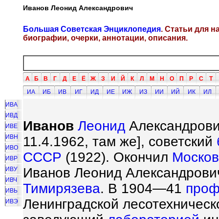
Иванов Леонид Александрович
Большая Советская Энциклопедия
. Статьи для 
биографии, очерки, аннотации, описания.
А
Б
В
Г
Д
Е
Ё
Ж
З
И
Й
К
Л
М
Н
О
П
Р
С
Т
ИА
ИБ
ИВ
ИГ
ИД
ИЕ
ИЖ
ИЗ
ИИ
ИЙ
ИК
ИЛ
ИВА
ИВД
Иванов
Леонид
Александрович
ИВЕ
ИВН
11.4.1962, там же], советский
ИВО
СССР
(1922). Окончил
Москов
ИВР
Иванов Леонид Александрови
ИВУ
ИВЧ
Тимирязева
. В 1904—41
проф
ИВЬ
Ленинградской лесотехничес
ИВЭ