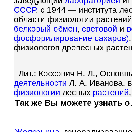
заведующий
лабораторией
ин
СССР
, с 1944 — института л
области физиологии растений
белковый обмен
,
световой
и
в
фосфорилирование
сахаров)
физиологов древесных растен
Лит.: Коссович Н. Л., Основ
деятельности
Л. А. Иванова, 
физиологии
лесных
растений
Так же Вы можете узнать о.