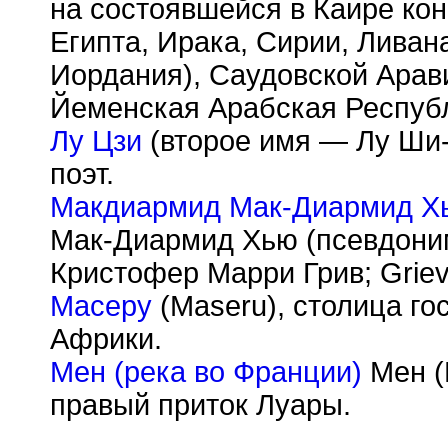
на состоявшейся в Каире ко
Египта, Ирака, Сирии, Ливан
Иордания), Саудовской Арав
Йеменская Арабская Республ
Лу Цзи
(второе имя — Лу Ши-
поэт.
Макдиармид Мак-Диармид Х
Мак-Диармид Хью (псевдони
Кристофер Марри Грив; Griev
Масеру
(Maseru), столица го
Африки.
Мен (река во Франции)
Мен (
правый приток Луары.