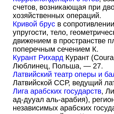
счетов, возникающая при дво
хозяйственных операций.
Кривой брус
в сопротивлении
упругости, тело, геометриче
движением в пространстве п
поперечным сечением К.
Курант Рихард
Курант (Couran
Люблинец, Польша, — 27.
Латвийский театр оперы и ба
Латвийской ССР, ведущий ла
Лига арабских государств
, Л
ад-дууал аль-арабия), регио
независимых арабских госуда