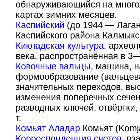
обнаруживающийся на много
картах зимних месяцев.
Каспийский
(до 1944 — Лагань
Каспийского района Калмыкс
Кикладская культура
, археол
века, распространённая в 3—
Ковочные вальцы
, машина, 
формообразование (вальцев
значительных переходов, выс
изменения поперечных сечен
разводных ключей, отвёртки, 
т.
Комьят Аладар
Комьят (Komj
Корреспонденция счетов
, вз