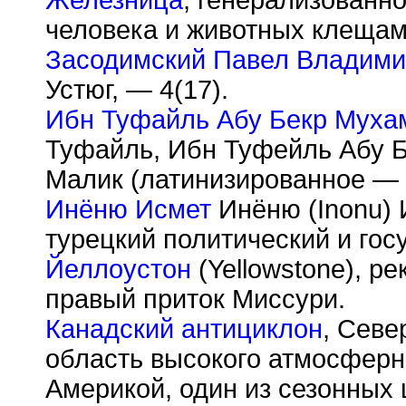
Железница
, генерализованн
человека и животных клещам
Засодимский Павел Владими
Устюг, — 4(17).
Ибн Туфайль Абу Бекр Муха
Туфайль, Ибн Туфейль Абу Б
Малик (латинизированное — 
Инёню Исмет
Инёню (Inonu) И
турецкий политический и гос
Йеллоустон
(Yellowstone), р
правый приток Миссури.
Канадский антициклон
, Севе
область высокого атмосферн
Америкой, один из сезонных