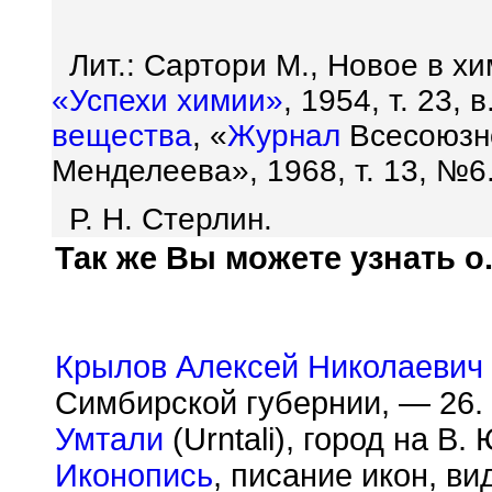
Лит.: Сартори М., Новое в 
«Успехи химии»
, 1954, т. 23, в
вещества
, «
Журнал
Всесоюзн
Менделеева», 1968, т. 13, №6
Р. Н. Стерлин.
Так же Вы можете узнать о.
Крылов Алексей Николаевич
Симбирской губернии, — 26.
Умтали
(Urntali), город на В.
Иконопись
, писание икон, в