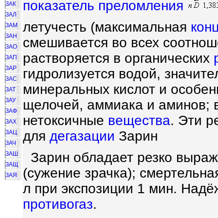
показатель преломления
ЗАК
ЗАЛ
летучесть (максимальная
кон
ЗАМ
ЗАН
смешивается во всех соотнош
ЗАО
растворяется в органических
ЗАП
ЗАР
гидролизуется водой, значите
ЗАС
минеральных кислот и особен
ЗАТ
ЗАУ
щелочей, аммиака и аминов; 
ЗАФ
нетоксичные
вещества
. Эти 
ЗАХ
для
дегазации
Зарин
ЗАЦ
ЗАЧ
Зарин обладает резко выраж
ЗАШ
ЗАЩ
(сужение зрачка); смертельн
ЗАЯ
л при экспозиции 1 мин. Над
противогаз
.