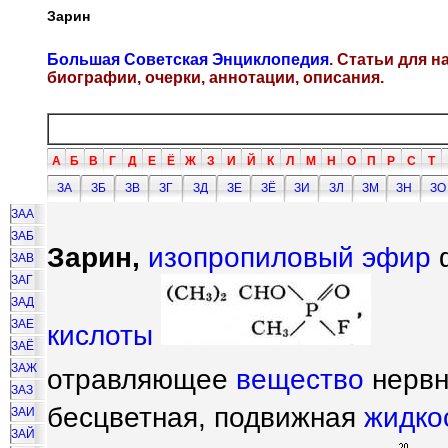
Зарин
Большая Советская Энциклопедия
. Статьи для 
биографии, очерки, аннотации, описания.
А
Б
В
Г
Д
Е
Ё
Ж
З
И
Й
К
Л
М
Н
О
П
Р
С
Т
ЗА
ЗБ
ЗВ
ЗГ
ЗД
ЗЕ
ЗЁ
ЗИ
ЗЛ
ЗМ
ЗН
ЗО
ЗАА
ЗАБ
Зарин,
изопропиловый эфир
ф
ЗАВ
ЗАГ
ЗАД
ЗАЕ
кислоты
ЗАЁ
ЗАЖ
отравляющее
вещество
нервн
ЗАЗ
бесцветная, подвижная
жидко
ЗАИ
ЗАЙ