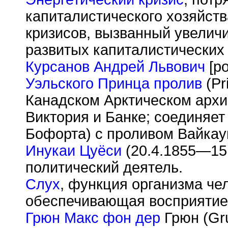
капиталистического хозяйств
кризисов, вызванный увели
развитых капиталистических
Курсанов Андрей Львович
[ро
Уэльского Принца пролив
(Pri
Канадском Арктическом архи
Виктория и Банке; соединяет
Бофорта) с проливом Вайкау
Инукаи Цуёси
(20.4.1855—15.
политический деятель.
Слух
, функция организма че
обеспечивающая восприятие 
Грюн Макс фон дер
Грюн (Gru