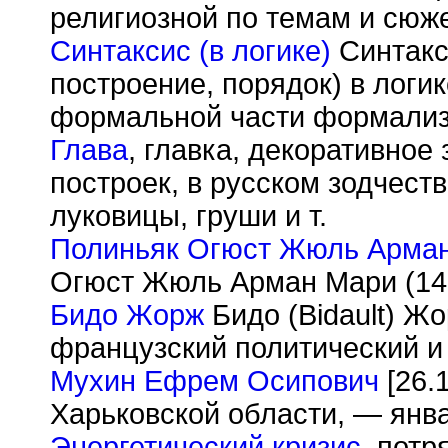
религиозной по темам и сюже
Синтаксис (в логике)
Синтакси
построение, порядок) в логик
формальной части формализо
Глава
, главка, декоративно
построек, в русском зодчес
луковицы, груши и т.
Полиньяк Огюст Жюль Арма
Огюст Жюль Арман Мари (14
Бидо Жорж
Бидо (Bidault) Жо
французский политический и
Мухин Ефрем Осипович
[26.1
Харьковской области, — янва
Энергетический кризис
, потр