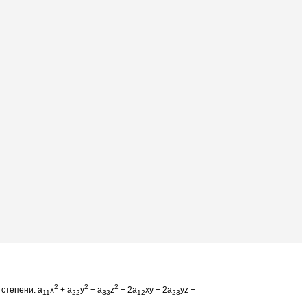
2
2
2
степени: a
x
+ a
y
+ a
z
+ 2a
xy + 2a
yz +
11
22
33
12
23