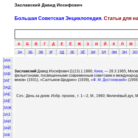
Заславский Давид Иосифович
Большая Советская Энциклопедия
. Статьи для 
А
Б
В
Г
Д
Е
Ё
Ж
З
И
Й
К
Л
М
ЗА
ЗБ
ЗВ
ЗГ
ЗД
ЗЕ
ЗЁ
ЗИ
ЗЛ
ЗМ
ЗН
ЗО
ЗАА
ЗАБ
Заславский
Давид Иосифович [1(13).1.1880,
Киев
, — 28.3.1965, Моск
ЗАВ
фельетонами, посвященными современным советским и международным
веков» (1931), «Салтыков-Щедрин» (1939), «
Ф. М. Достоевский
» (1956
ЗАГ
ЗАД
ЗАЕ
Соч.: День за днем. Избр. произв., т. 1—2, М., 1960; Филичёвый дух, М
ЗАЁ
ЗАЖ
ЗАЗ
ЗАИ
ЗАЙ
ЗАК