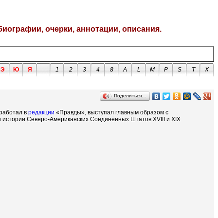
биографии, очерки, аннотации, описания.
Э
Ю
Я
1
2
3
4
8
A
L
M
P
S
T
X
Поделиться…
 работал в
редакции
«Правды», выступал главным образом с
 истории Северо-Американских Соединённых Штатов XVIII и XIX