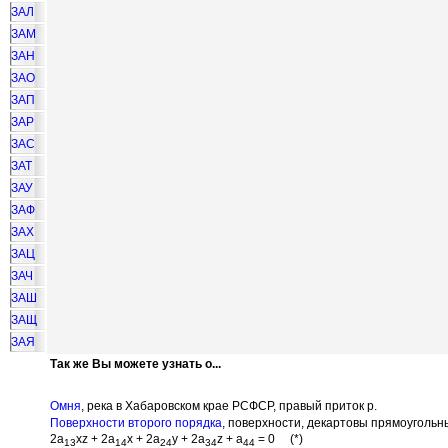
ЗАЛ
ЗАМ
ЗАН
ЗАО
ЗАП
ЗАР
ЗАС
ЗАТ
ЗАУ
ЗАФ
ЗАХ
ЗАЦ
ЗАЧ
ЗАШ
ЗАЩ
ЗАЯ
Так же Вы можете узнать о...
Омня
, река в Хабаровском крае РСФСР, правый приток р.
Поверхности второго порядка
, поверхности, декартовы прямоугольн
2a
xz + 2a
x + 2a
y + 2a
z + a
= 0 (*)
13
14
24
34
44