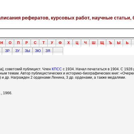
написания рефератов, курсовых работ, научные статьи, 
Н
О
П
Р
С
Т
У
Ф
Х
Ц
Ч
Ш
Щ
Ъ
Ы
Ь
ЗР
ЗУ
ЗЫ
ЗЮ
ЗЯ
ва], советский публицист. Член
КПСС
с 1934. Начал печататься в 1904. С 1928
 темам. Автор публицистических и историко-биографических книг: «Очерки
) и др. Награжден 2 орденами Ленина, 3 др. орденами, а также медалями.
., 1966.