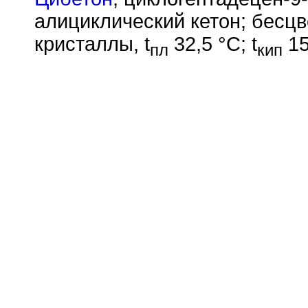
алициклический кетон; бесц
кристаллы, t
32,5 °С; t
15
пл
кип