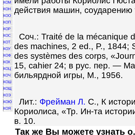
имели работы Кориолис Гюста
КОМ
действия машин, соударению 
КОН
КОО
КОП
КОР
Соч.: Trait
é
de la m
é
canique de
КОС
КОТ
des machines, 2 ed., P., 1844; 
КОУ
des syst
è
mes des corps, «Journa
КОФ
КОХ
15, cahier 24; в рус. пер. — 
КОЦ
бильярдной игры, М., 1956.
КОЧ
КОШ
КОЩ
КОЭ
Лит.:
Фрейман Л.
С., К истор
КОЮ
КОЯ
Кориолиса, «Тр. Ин-та истор
в. 10.
Так же Вы можете узнать о.