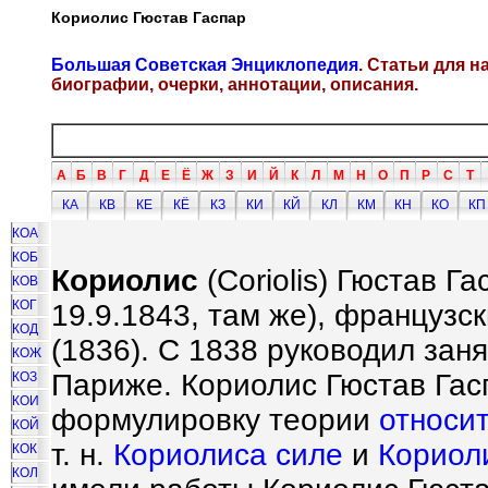
Кориолис Гюстав Гаспар
Большая Советская Энциклопедия
. Статьи для 
биографии, очерки, аннотации, описания.
А
Б
В
Г
Д
Е
Ё
Ж
З
И
Й
К
Л
М
Н
О
П
Р
С
Т
КА
КВ
КЕ
КЁ
КЗ
КИ
КЙ
КЛ
КМ
КН
КО
КП
КОА
КОБ
Кориолис
(Coriolis) Гюстав Га
КОВ
КОГ
19.9.1843, там же), французс
КОД
(1836). С 1838 руководил зан
КОЖ
Париже. Кориолис Гюстав Гас
КОЗ
КОИ
формулировку теории
относи
КОЙ
т. н.
Кориолиса силе
и
Кориол
КОК
КОЛ