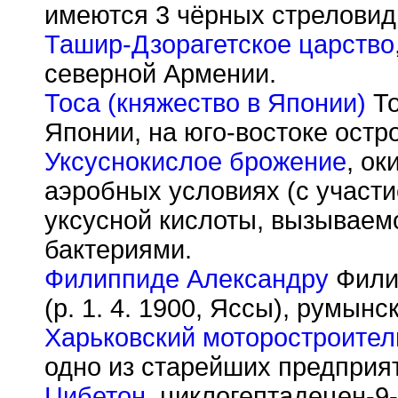
имеются 3 чёрных стреловид
Ташир-Дзорагетское царство
северной Армении.
Тоса (княжество в Японии)
То
Японии, на юго-востоке остр
Уксуснокислое брожение
, ок
аэробных условиях (с участи
уксусной кислоты, вызываем
бактериями.
Филиппиде Александру
Филип
(р. 1. 4. 1900, Яссы), румынск
Харьковский моторостроител
одно из старейших предприят
Цибетон
, циклогептадецен-