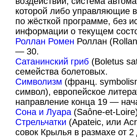
воздействий, система автома
которой либо управляющие 
по жёсткой программе, без и
информации о текущем состо
Роллан Ромен
Роллан (Rollan
— 30.
Сатанинский гриб
(Boletus sa
семейства болетовых.
Символизм
(франц. symbolism
символ), европейское литер
направление конца 19 — нача
Сона и Луара
(Sa
ô
ne-et-Loir
Стрельчатки
(Apateic, или Ac
совок Крылья в размахе от 2 