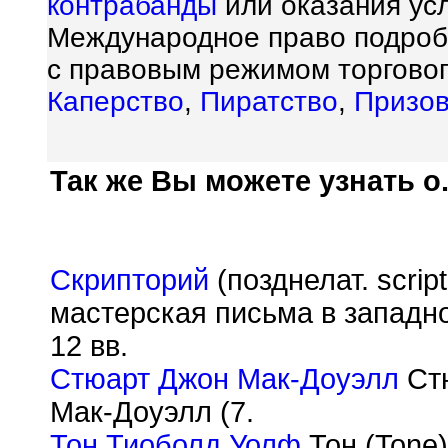
контрабанды
или оказания у
Международное право подробн
с правовым режимом торговог
Каперство
,
Пиратство
,
Призов
Так же Вы можете узнать о.
Скрипторий
(позднелат. script
мастерская письма в западн
12 вв.
Стюарт Джон Мак-Доуэлл
Стю
Мак-Доуэлл (7.
Тон Тиоболд Уолф
Тон (Tone)