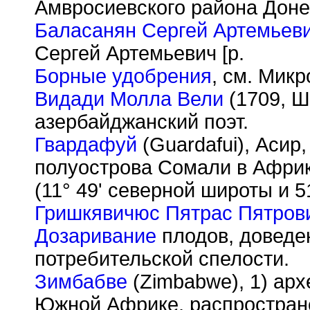
Амвросиевского района Доне
Баласанян Сергей Артемьев
Сергей Артемьевич [р.
Борные удобрения
, см. Мик
Видади Молла Вели
(1709, Ш
азербайджанский поэт.
Гвардафуй
(Guardafui), Асир
полуострова Сомали в Африк
(11° 49' северной широты и 5
Гришкявичюс Пятрас Пятров
Дозаривание
плодов, доведе
потребительской спелости.
Зимбабве
(Zimbabwe), 1) арх
Южной Африке, распростран