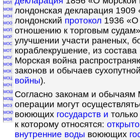
декларация
1856 «О морской 
МОЛ
лондонская декларация 1909 
МОМ
МОН
лондонский
протокол
1936 «О 
МОО
отношению к торговым судам»
МОП
МОР
улучшении участи раненых, б
МОС
кораблекрушение, из состава
МОТ
МОУ
Морская война распространяю
МОФ
законов и обычаев сухопутно
МОХ
войны
).
МОЦ
МОЧ
Согласно законам и обычаям 
МОШ
МОЩ
операции могут осуществлять
МОЭ
воюющих
государств и
только 
МОЮ
МОЯ
к которому относятся:
открыто
внутренние воды
воюющих
го