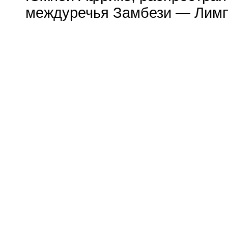
междуречья Замбези — Лимп