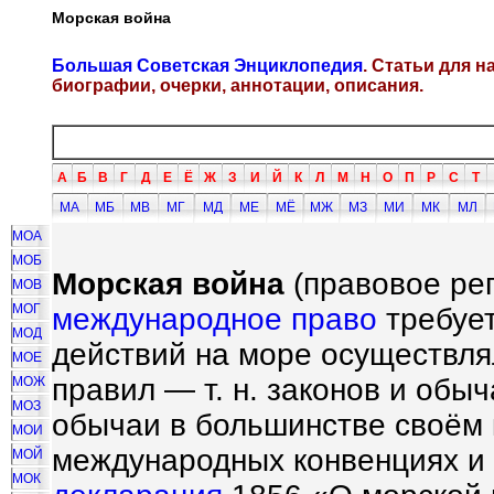
Морская война
Большая Советская Энциклопедия
. Статьи для 
биографии, очерки, аннотации, описания.
А
Б
В
Г
Д
Е
Ё
Ж
З
И
Й
К
Л
М
Н
О
П
Р
С
Т
МА
МБ
МВ
МГ
МД
МЕ
МЁ
МЖ
МЗ
МИ
МК
МЛ
МОА
МОБ
Морская война
(правовое ре
МОВ
МОГ
международное право
требует
МОД
действий на море осуществл
МОЕ
правил — т. н. законов и обы
МОЖ
МОЗ
обычаи в большинстве своём
МОИ
международных конвенциях и 
МОЙ
МОК