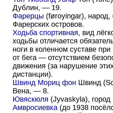
Дублин, — 19.
Фарерцы
(f
ø
rоyingar), народ
Фарерских островов.
Ходьба спортивная
, вид лёгк
ходьбы отличается обязате
ноги в коленном суставе при
от бега — отсутствием безоп
движения (за нарушение этих
дистанции).
Швинд Мориц фон
Швинд (Sch
Вена, — 8.
Ювяскюля
(Jyvaskyla), город
Амвросиевка
(до 1938 посёло