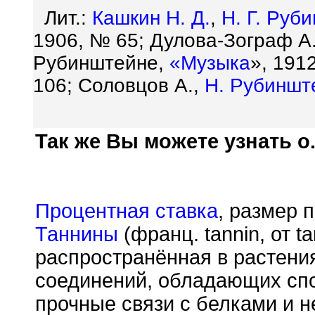
Лит.:
Кашкин Н. Д.
,
Н. Г. Руб
1906, № 65; Дулова-Зограф А
Рубинштейне,
«
Музыка
», 191
106; Соловцов А.,
Н. Рубиншт
Так же Вы можете узнать о.
Процентная ставка
, размер 
Таннины
(франц. tannin, от t
распространённая в растени
соединений, обладающих сп
прочные связи с белками и н