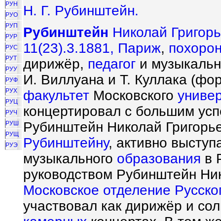
РУН
Н. Г. Рубинштейн.
РУО
РУП
Рубинштейн
Николай Григорье
РУР
11(23).3.1881,
Париж
,
похоро
РУС
РУТ
дирижёр,
педагог
и музыкальн
РУУ
И. Виллуана и Т. Куллака (фо
РУФ
РУХ
факультет
Московского
униве
РУЦ
концертировал с большим усп
РУЧ
Рубинштейн Николай Григорьев
РУШ
РУЩ
Рубинштейну
, активно высту
РУЭ
музыкального
образования
в 
руководством Рубинштейн Ник
Московское
отделение
Русско
участвовал как дирижёр и сол