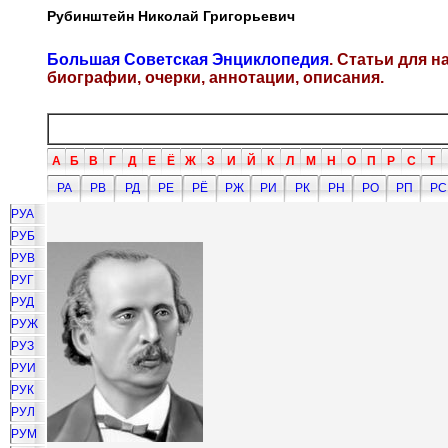
Рубинштейн Николай Григорьевич
Большая Советская Энциклопедия
. Статьи для 
биографии, очерки, аннотации, описания.
А
Б
В
Г
Д
Е
Ё
Ж
З
И
Й
К
Л
М
Н
О
П
Р
С
Т
РА
РВ
РД
РЕ
РЁ
РЖ
РИ
РК
РН
РО
РП
РС
РУА
РУБ
РУВ
РУГ
РУД
РУЖ
РУЗ
РУИ
РУК
РУЛ
РУМ