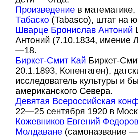
Произведение
в математике,
Табаско
(Tabasco), штат на ю
Шварце Бронислав Антоний
Ш
Антоний (7.10.1834, имение 
—18.
Биркет-Смит Кай
Биркет-Смит 
20.1.1893, Копенгаген), датс
исследователь культуры и б
американского Севера.
Девятая Всероссийская кон
22—25 сентября 1920 в Моск
Кожевников Евгений Федоро
Молдаване
(самоназвание — 