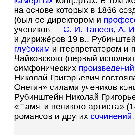
камерных
концертах. В том ж
на основе которых в 1866 со
(был её директором и
профес
учеников —
С. И. Танеев
,
А. И
и дирижёров 19 в., Рубинште
глубоким
интерпретатором и 
Чайковского (первый исполни
симфонических
произведений
Николай Григорьевич состоял
Онегин» силами учеников кон
Рубинштейн Николай Григорь
«Памяти великого артиста» (1
романсов и других
сочинений
.