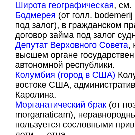
Широта географическая
, см
Бодмерея
(от голл. bodemer
под залог), в гражданском п
договор займа под залог судн
Депутат Верховного Совета
,
высшем органе государствен
автономной республики.
Колумбия (город в США)
Колу
востоке США, администрати
Каролина.
Морганатический брак
(от по
morganaticam), неравнородны
пользуется сословными прив
дети — отца.