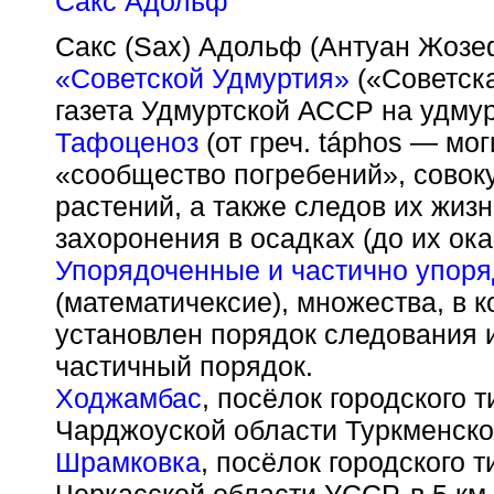
Сакс Адольф
Сакс (Sax) Адольф (Антуан Жозеф
«Советской Удмуртия»
(«Советска
газета Удмуртской АССР на удмур
Тафоценоз
(от греч. t
á
phos — мог
«сообщество погребений», совоку
растений, а также следов их жиз
захоронения в осадках (до их ок
Упорядоченные и частично упор
(математичексие), множества, в 
установлен порядок следования и
частичный порядок.
Ходжамбас
, посёлок городского т
Чарджоуской области Туркменско
Шрамковка
, посёлок городского 