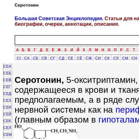
Серотонин
Большая Советская Энциклопедия
. Статьи для 
биографии, очерки, аннотации, описания.
А
Б
В
Г
Д
Е
Ё
Ж
З
И
Й
К
Л
М
Н
О
П
Р
С
Т
СI
СА
СБ
СВ
СГ
СД
СЕ
СЁ
СЖ
СИ
СК
СЛ
СМ
СН
СЕА
СЕБ
Серотонин,
5-окситриптамин,
СЕВ
СЕГ
содержащееся в крови и ткан
СЕД
предполагаемым, а в ряде сл
СЕЗ
нервной системы как на
пери
СЕИ
СЕЙ
(главным образом в
гипотала
СЕК
СЕЛ
СЕМ