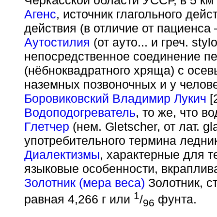
Черкасской области УССР, в 5 км 
Агенс
, источник глагольного дейс
действия (в отличие от пациенса
Аутостилия
(от ауто... и греч. sty
непосредственное соединение пе
(нёбноквадратного хряща) с осев
наземных позвоночных и у челове
Боровиковский Владимир Лукич
[
Водоподогреватель
, то же, что в
Глетчер
(нем. Gletscher, от лат. 
употребительного термина ледник
Диалектизмы
, характерные для 
языковые особенности, вкраплив
Золотник (мера веса)
Золотник, с
1
равная 4,266 г или
/
фунта.
96