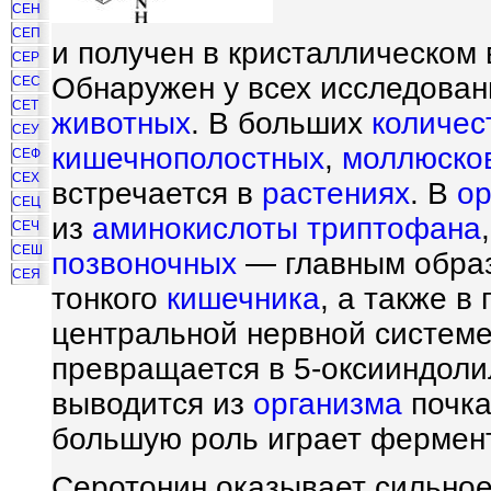
СЕН
СЕП
и получен в кристаллическом 
СЕР
Обнаружен у всех исследован
СЕС
СЕТ
животных
. В больших
количес
СЕУ
кишечнополостных
,
моллюско
СЕФ
СЕХ
встречается в
растениях
. В
ор
СЕЦ
из
аминокислоты
триптофана
СЕЧ
СЕШ
позвоночных
— главным образ
СЕЯ
тонкого
кишечника
, а также в
центральной нервной системе
превращается в 5-оксииндолил
выводится из
организма
почка
большую роль играет ферме
Серотонин оказывает сильное 