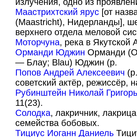
излучения, одно из проявле
Маастрихтский ярус
[от назв
(Maastricht), Нидерланды], 
верхнего отдела меловой сис
Моторчуна
, река в Якутской 
Орманди Юджин
Орманди (O
— Блау; Blau) Юджин (р.
Попов Андрей Алексеевич
(р
советский актёр, режиссёр, 
Рубинштейн Николай Григор
11(23).
Солодка
, лакричник, лакрица
семейства бобовых.
Тициус Иоганн Даниель
Тициу