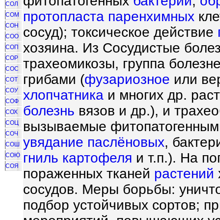
фитопатогенных
бактерий
;
об
СОЛ
протопласта
паренхимных
кле
СОМ
СОН
сосуд); токсическое действие
СОО
хозяина. Из Сосудистые болез
СОП
СОР
трахеомикозы, группа болезн
СОС
грибами (
фузариозное
или ве
СОТ
СОУ
хлопчатника
и многих др. рас
СОФ
болезнь
вязов и др.), и трах
СОХ
вызываемые фитопатогенными
СОЦ
СОЧ
увядание
паслёновых
, бакте
СОШ
гниль картофеля
и т.п.). На 
СОЮ
СОЯ
пораженных тканей
растений
сосудов. Меры борьбы: уничт
подбор устойчивых сортов; п