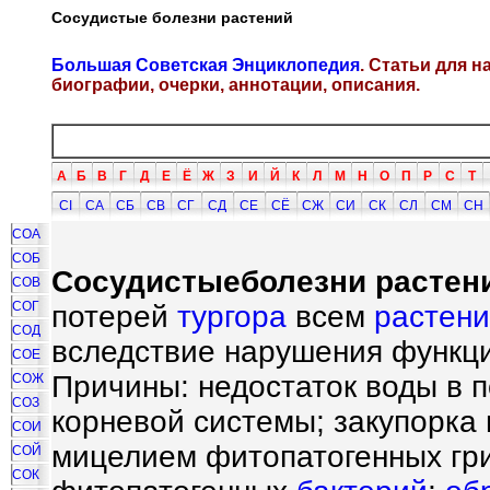
Сосудистые болезни растений
Большая Советская Энциклопедия
. Статьи для 
биографии, очерки, аннотации, описания.
А
Б
В
Г
Д
Е
Ё
Ж
З
И
Й
К
Л
М
Н
О
П
Р
С
Т
СI
СА
СБ
СВ
СГ
СД
СЕ
СЁ
СЖ
СИ
СК
СЛ
СМ
СН
СОА
СОБ
Сосудистые
бол
е
зни раст
е
н
СОВ
СОГ
потерей
тургора
всем
растен
СОД
вследствие нарушения функци
СОЕ
Причины: недостаток воды в 
СОЖ
СОЗ
корневой системы; закупорка
СОИ
мицелием фитопатогенных гр
СОЙ
СОК