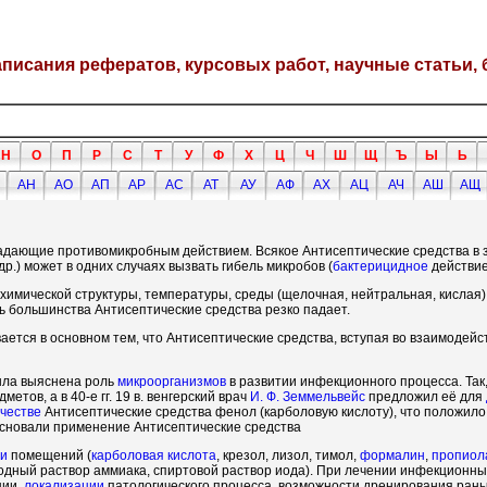
написания рефератов, курсовых работ, научные статьи, 
Н
О
П
Р
С
Т
У
Ф
Х
Ц
Ч
Ш
Щ
Ъ
Ы
Ь
АН
АО
АП
АР
АС
АТ
АУ
АФ
АХ
АЦ
АЧ
АШ
АЩ
ладающие противомикробным действием. Всякое Антисептические средства в 
р.) может в одних случаях вызвать гибель микробов (
бактерицидное
действие
 химической структуры, температуры, среды (щелочная, нейтральная, кислая
ь большинства Антисептические средства резко падает.
ается в основном тем, что Антисептические средства, вступая во взаимодей
была выяснена роль
микроорганизмов
в развитии инфекционного процесса. Так, 
тов, а в 40-е гг. 19 в. венгерский врач
И. Ф. Земмельвейс
предложил её для
ачестве
Антисептические средства фенол (карболовую кислоту), что положил
сновали применение Антисептические средства
и
помещений (
карболовая кислота
, крезол, лизол, тимол,
формалин
,
пропиол
водный раствор аммиака, спиртовой раствор иода). При лечении инфекционн
ции,
локализации
патологического процесса, возможности дренирования раны