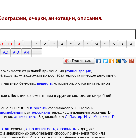
биографии, очерки, аннотации, описания.
Э
Ю
Я
1
2
3
4
8
A
L
M
P
S
T
X
АЭ
АЮ
АЯ
Поделиться…
зависимости от условий применения (
концентрации
,
), в других — задержать их рост (бактериостатическое действие).
) и наличия белковых
веществ,
которые являются питательной
ствие с белками, ферментными и другими системами микробной
ещё в 30-е гг. 19
в. русский
фармаколог А. П. Нелюбин
дезинфекции
рук
персонала
перед исследованием рожениц. В
о начало
антисептике
. В дальнейшем
Л. Пастер
,
И. И. Мечников
,
Р.
актон
, сулема,
хлорная известь
,
хлорамины
и др.); для
ых и инвазионных заболеваний способ применения того или
, вида микробов. Антисептики употребляют для смазывания