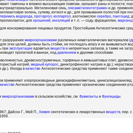
ывают тампоны и влажно-высыхающие повязки, орошают раны и полости; пор
внутриартериально. Метиленовая синь,
гексаметилентетрамин
и др. применя
бриллиантовую зелень, сулему, ихтиол и др.; для промывания полостей при г
перекись водорода
,
протаргол
,
колларгол
, азотнокислое
серебро
,
пантоцид
; 
 пропиолактон; для
орошений
,
ингаляций
и т. п. — соду, фурациллин,
марганц
для консервирования пищевых продуктов. Простейшим Антисептические сред
от разрушения
микроорганизмами
различных неметаллических материалов (
д
для этих целей, должны быть стойки, не поглощать влагу и не вымываться в
ь при
эксплуатации
ядовитых
веществ и
неприятных запахов, а также не зат
изводят пропиткой в ваннах, под
давлением
и другими способами.
новолокнистых, древесностружечных, торфяных и камышитовых плит, древес
фтористый натрий,
медный купорос
, динитрофенолят натрия и др.); нераство
 др.). Иногда в
качестве
Антисептические средства применяют также соедине
ов применяют хлорпроизводные диоксидифенилметана, цинксалициланилид, 
качестве
Антисептические средства применяют органические соединения рт
ми
микроорганизмами
в сельском хозяйстве, см.
Фумиганты
и
Фунгициды
.
967; Дайсон Г., Мей П.,
Химия
синтетических и лекарственных
веществ,
пер. с
 1959.