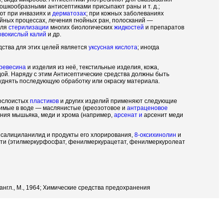
ошкообразными антисептиками присыпают раны и т. д.;
ют при инвазиях и
дерматозах
; при кожных заболеваниях
нойных процессах, лечения гнойных ран, полосканий —
для
стерилизации
многих биологических
жидкостей
и препаратов
овокислый калий
и др.
ства для этих целей является
уксусная кислота
; иногда
ревесина
и изделия из неё, текстильные изделия, кожа,
одой. Наряду с этим Антисептические средства должны быть
руднять последующую обработку или окраску материала.
нослоистых
пластиков
и других изделий применяют следующие
римые в воде — маслянистые (креозотовое и
антраценовое
ния мышьяка, меди и хрома (например,
арсенат и
арсенит меди
салициланилид и продукты его хлорирования,
8-оксихинолин
и
ути (этилмеркурфосфат, фенилмеркурацетат, фенилмеркуролеат
 англ., М., 1964; Химические средства предохранения