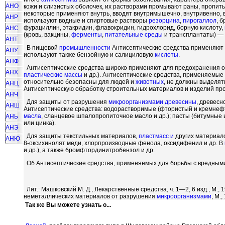
АНО
кожи и слизистых оболочек, их растворами промывают раны, пропит
некоторые применяют внутрь, вводят внутримышечно, внутривенно, 
АНР
используют водные и спиртовые растворы
резорцина
,
пирогаллол
, 
фурациллин, этакридин, флавокридин, гидрохлорид, борную кислоту,
АНС
(кровь, вакцины,
ферменты
,
питательные среды
и трансплантаты) —
АНТ
В пищевой
промышленности
Антисептические средства применяют 
АНУ
используют также бензойную и салициловую
кислоты
.
АНФ
Антисептические средства широко применяют для предохранения 
АНХ
пластические массы
и др.). Антисептические средства, применяемые 
относительно безопасны для людей и
животных
, не должны выделят
АНЦ
Антисептическую обработку строительных материалов и изделий про
АНЧ
Для защиты от разрушения
микроорганизмами
древесины
, древес
АНШ
Антисептические средства: водорастворимые (фтористый и кремне
масла
, сланцевое шпалопропиточное масло и др.); пасты (битумные и
АНЬ
или цинка).
АНЭ
Для защиты текстильных материалов,
пластмасс и
других материал
АНЮ
8-оксихинолят меди, хлорпроизводные фенола, оксидифенил и др. В
и др.), а также бромфтординитробензол и др.
Об Антисептические средства, применяемых для борьбы с вредны
Лит.: Машковский М. Д., Лекарственные средства, ч. 1—2, 6 изд., М., 1
неметаллических материалов от разрушения
микроорганизмами
, М.,
Так же Вы можете узнать о...