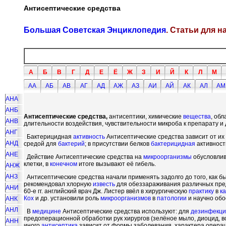
Антисептические средства
Большая Советская Энциклопедия
. Статьи для 
А
Б
В
Г
Д
Е
Ё
Ж
З
И
Й
К
Л
М
АА
АБ
АВ
АГ
АД
АЖ
АЗ
АИ
АЙ
АК
АЛ
АМ
АНА
АНБ
Антисептические средства,
антисептики, химические
вещества
, об
АНВ
длительности воздействия, чувствительности микроба к препарату и д
АНГ
Бактерицидная
активность
Антисептические средства зависит от их
АНД
средой для
бактерий
; в присутствии белков
бактерицидная
активност
АНЕ
Действие Антисептические средства на
микроорганизмы
обусловлив
клетки, в
конечном
итоге вызывают её гибель.
АНЖ
АНЗ
Антисептические средства начали применять задолго до того, как 
рекомендовал хлорную
известь
для обеззараживания различных предме
АНИ
60-е гг. английский врач Дж. Листер ввёл в хирургическую
практику
в
к
Кох
и др. установили роль
микроорганизмов
в
патологии
и научно обо
АНК
АНЛ
В
медицине
Антисептические средства используют: для
дезинфекци
предоперационной обработки рук хирургов (зелёное мыло, диоцид, 
АНН
иного
антисептика
зависит от формы заболевания, характера опера