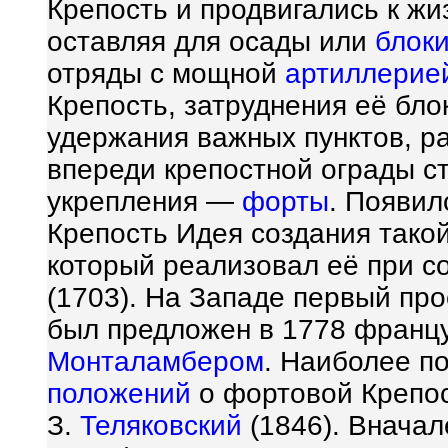
Крепость и продвигались к ж
оставляя для осады или
блок
отряды с мощной
артиллерие
Крепость, затруднения её бл
удержания важных пунктов, р
впереди крепостной ограды с
укрепления —
форты
. Появи
Крепость Идея создания такой
который реализовал её при с
(1703). На Западе первый про
был предложен в 1778 франц
Монталамбером
. Наиболее п
положений
о фортовой Крепос
З.
Теляковский
(1846). Вначал