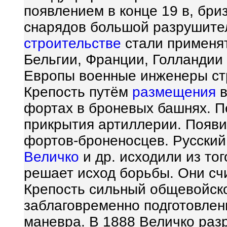
появлением в конце 19 в, бр
снарядов большой разрушите
строительстве
стали применят
Бельгии, Франции, Голландии
Европы военные инженеры ст
Крепость путём
размещения
в
фортах в броневых башнях. П
прикрытия артиллерии. Появ
фортов-броненосцев. Русский
Величко
и др. исходили из тог
решает исход борьбы. Они сч
Крепость сильный общевойско
заблаговременно подготовлен
маневра. В 1888 Величко ра