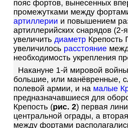
пояс фортов, вынесенных впе
промежутками между фортами
артиллерии
и повышением ра
артиллерийских снарядов (2-я
увеличить
диаметр
Крепость П
увеличилось
расстояние
межд
необходимость укрепления пр
Накануне 1-й мировой войны
большие, или манёвренные, 
полевой армии, и на
малые К
предназначавшиеся для оборо
Крепость (
рис. 2
) первая лин
центральной ограды, а втора
между фортами располагались