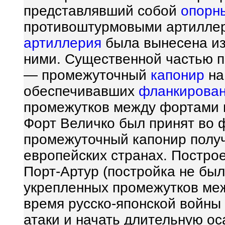
представлявший собой
опорн
противоштурмовыми артиллер
артиллерия
была вынесена из
ними. Существенной частью п
— промежуточный
капонир
на
обеспечивавших
фланкирова
промежутков между фортами и
Форт Величко был принят во 
промежуточный капонир получ
европейских странах. Постро
Порт-Артур (постройка не бы
укрепленных промежутков ме
время русско-японской войны
атаки и начать длительную ос