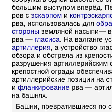
большим выступом вперёд. П
ров с
эскарпом
и
контрэскарп
рва, использовалась для
обра
стороны
земляной насыпи— ва
рва —
гласиса
. На валганге 
артиллерия
, а устройство гл
обзора и обстрела из крепост
разрушения артиллерийским 
крепостной ограды обеспечив
артиллерийские позиции на ст
и
фланкирование
рва — артил
на башнях.
Башни, превратившиеся по с