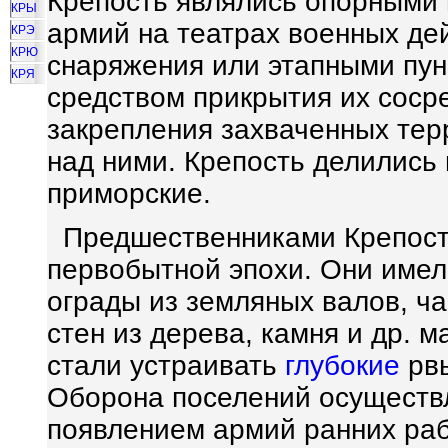
Крепость являлись опорными 
КРЫ
армий на театрах военных де
КРЭ
КРЮ
снаряжения или этапными пун
КРЯ
средством прикрытия их соср
закрепления захваченных тер
над ними. Крепость делились 
приморские.
Предшественниками Крепост
первобытной эпохи. Они име
ограды из земляных валов, ча
стен из дерева, камня и др. 
стали устраивать
глубокие
рвы
Оборона поселений осуществ
появлением армий ранних ра