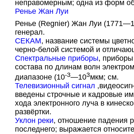
неправомерным; одна из форм об
Ренье Жан Луи
Ренье (Regnier) Жан Луи (1771—1
генерал.
СЕКАМ
, название системы цветн
черно-белой системой и отличаю
Спектральные приборы
, приборы
состава по длинам волн электро
-3
3
диапазоне (10
—10
мкм; см.
Телевизионный сигнал
,видеосигн
введены строчные и кадровые им
хода электронного луча в кинеск
развёртки.
Уклон реки
, отношение падения р
последнего; выражается относите