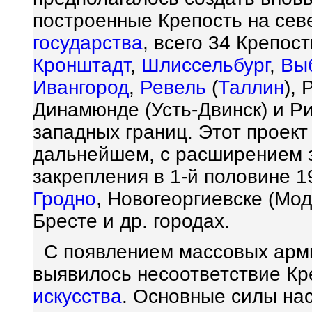
построенные Крепость на сев
государства
, всего 34 Крепос
Кронштадт
,
Шлиссельбург
,
Вы
Ивангород
,
Ревель
(
Таллин
), 
Динамюнде (Усть-Двинск) и Р
западных границ. Этот проек
дальнейшем, с расширением з
закрепления в 1-й половине 1
Гродно
, Новогеоргиевске (Мод
Бресте и др. городах.
С появлением массовых армий
выявилось несоответствие К
искусства
. Основные силы на