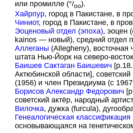
или промилле (°/
).
oo
Хайрпур
, город в Пакистане, в п
Чиниот
, город в Пакистане, в про
Эоценовый отдел (эпоха)
, эоцен 
kainos — новый), средний отдел 
Аллеганы
(Allegheny), восточная
штата Нью-Йорк на северо-восток
Баишев Сактаган Баишевич
[р.18
Актюбинской области], советский
(1956) и член Президиума (с 196
Борисов Александр Федорович
[р
советский актёр, народный артис
Вилочка
, дужка (furcula), дугооб
Генеалогическая классификация
основывающаяся на генетическом