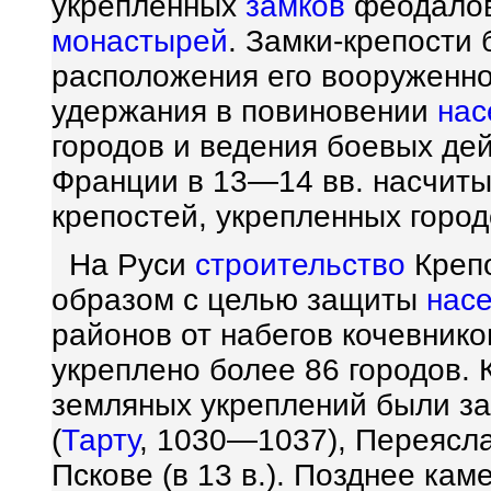
укрепленных
замков
феодалов
монастырей
. Замки-крепости
расположения его вооруженно
удержания в повиновении
нас
городов и ведения боевых дей
Франции в 13—14 вв. насчиты
крепостей, укрепленных горо
На Руси
строительство
Крепо
образом с целью защиты
нас
районов от набегов кочевников
укреплено более 86 городов.
земляных укреплений были за
(
Тарту
, 1030—1037), Переясла
Пскове (в 13 в.). Позднее ка