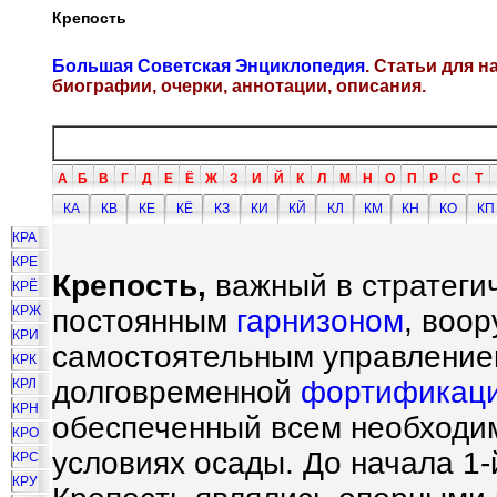
Крепость
Большая Советская Энциклопедия
. Статьи для 
биографии, очерки, аннотации, описания.
А
Б
В
Г
Д
Е
Ё
Ж
З
И
Й
К
Л
М
Н
О
П
Р
С
Т
КА
КВ
КЕ
КЁ
КЗ
КИ
КЙ
КЛ
КМ
КН
КО
КП
КРА
КРЕ
Крепость,
важный в стратегич
КРЁ
КРЖ
постоянным
гарнизоном
, воо
КРИ
самостоятельным управление
КРК
долговременной
фортификац
КРЛ
КРН
обеспеченный всем необходи
КРО
условиях осады. До начала 1
КРС
КРУ