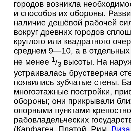
городов возникла необходимо
и способов их обороны. Разв
наличие дешёвой рабочей сил
вокруг древних городов спло
круглого или квадратного оче
среднем 9—10, а в отдельных
1
не менее
/
высоты. На наруж
3
устраивалась брустверная сте
появились зубчатые стены. Б
многоэтажные постройки, при
обороны; они прикрывали бли
опорными пунктами крепостно
рабовладельческих государст
(Карфаген, Платой, Рим,
Виза