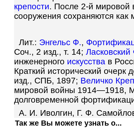
крепости
. После 2-й мировой
сооружения сохраняются как 
Лит.:
Энгельс Ф.
,
Фортифика
Соч., 2 изд., т. 14;
Ласковский 
инженерного
искусства
в Росси
Краткий исторический очерк 
изд., СПБ, 1897;
Величко Креп
мировой войны 1914—1918, М
долговременной фортификации
А. И. Иволгин, Г. Ф. Самойло
Так же Вы можете узнать о...