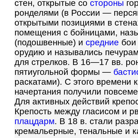
стен, открытые со
стороны
гор
ронделями (в России — персям
открытыми позициями в стена
помещения с бойницами, наз
(подошвенные) и
средние
бои 
орудию и назывались печурам
для стрелков. В 16—17 вв. р
пятиугольной формы —
басти
раскатами). С этого времени 
начертания получили повсеме
Для активных действий крепо
Крепость между гласисом и р
плацдарм
. В 18 в. стали раз
кремальерные, тенальные и к