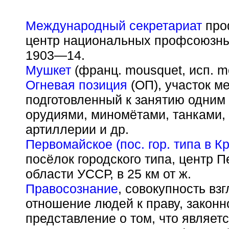
Международный секретариат
про
центр национальных профсоюзны
1903—14.
Мушкет
(франц. mousquet, исп. m
Огневая позиция
(ОП), участок м
подготовленный к занятию одним
орудиями, миномётами, танками
артиллерии и др.
Первомайское (пос. гор. типа в К
посёлок городского типа, центр 
области УССР, в 25 км от ж.
Правосознание
, совокупность вз
отношение людей к праву, законн
представление о том, что являе