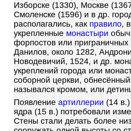
Изборске (1330), Москве (136
Смоленске (1596) и в др. гор
располагались, как
правило
, 
укрепленные
монастыри
обычн
форпостов или приграничных 
Данилов, около 1282, Андрони
Новодевичий, 1524, и др. мон
укреплений города или монас
соборной церкви, обнесённый
назывался кромом, или детинц
Появление
артиллерии
(14 в.
ядра (15 в.) потребовали изм
Стены стали делать более ни
сооружать одной высоты со с