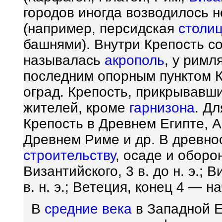
городов иногда возводилось 
(например, персидская
столи
башнями). Внутри Крепость 
называлась
акрополь
, у римл
последним опорным пунктом К
оград. Крепость, прикрывавши
жителей, кроме
гарнизона
. Д
Крепость в Древнем Египте, А
Древнем Риме и др. В древно
строительству
, осаде и оборо
Византийского, 3 в. до н. э.; В
в. н. э.; Ветеция, конец 4 — на
В
средние века
в Западной Е