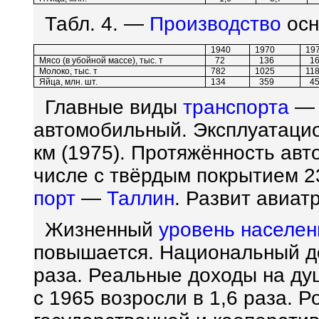
Табл. 4. —
Производство
осн
1940
1970
19
Мясо (в убойной массе), тыс. т
72
136
16
Молоко, тыс. т
782
1025
11
Яйца, млн. шт.
134
359
45
Главные виды
транспорта
— 
автомобильный. Эксплуатацио
км (1975). Протяжённость авто
числе с твёрдым покрытием 2
порт
—
Таллин
. Развит авиат
Жизненный
уровень
населен
повышается. Национальный до
раза. Реальные доходы на ду
с 1965 возросли в 1,6 раза. 