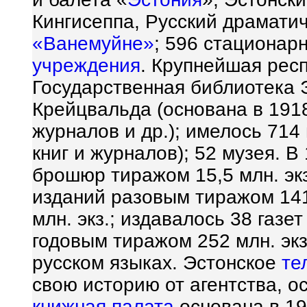
Кингисеппа, Русский драмати
«Ванемуйне»
; 596 стационар
учреждения
. Крупнейшая рес
Государственная библиотека Э
Крейцвальда (основана в 1918;
журналов и др.); имелось 714 
книг и журналов); 52 музея. 
брошюр тиражом 15,5 млн. эк
изданий разовым тиражом 1412
млн. экз.; издавалось 38 газе
годовым тиражом 252 млн. экз
русском языках. Эстонское
те
свою историю от агентства, о
книжная палата
основана в 19