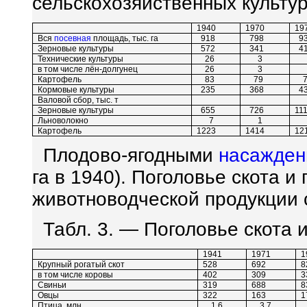
сельскохозяйственных культу
1940
1970
19
Вся
посевная
площадь, тыс. га
918
798
9
Зерновые культуры
572
341
4
Технические культуры
26
3
в том числе лён-долгунец
26
3
Картофель
83
79
7
Кормовые культуры
235
368
4
Валовой сбор, тыс. т
Зерновые культуры
655
726
11
Льноволокно
7
1
Картофель
1223
1414
12
Плодово-ягодными
насажден
га в 1940). Поголовье скота и
животноводческой продукции с
Табл. 3. — Поголовье скота и 
1941
1971
1
Крупный рогатый скот
528
692
8
в том числе коровы
402
309
3
Свиньи
319
688
8
Овцы
322
163
1
Птица, млн.
1,6
3,7