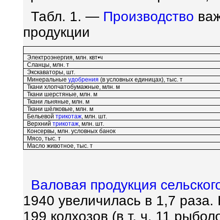
Табл. 1. —
Производство
важ
продукции
Электроэнергия, млн. квт•ч
Сланцы, млн. т
Экскаваторы, шт.
Минеральные
удобрения
(в условных единицах), тыс. т
Ткани хлопчатобумажные, млн. м
Ткани шерстяные, млн. м
Ткани льняные, млн. м
Ткани шёлковые, млн. м
Бельевой
трикотаж
, млн. шт.
Верхний
трикотаж
, млн. шт.
Консервы, млн. условных банок
Мясо, тыс. т
Масло животное, тыс. т
Валовая продукция сельског
1940 увеличилась в 1,7 раза.
199 колхозов (в т. ч. 11 рыбо