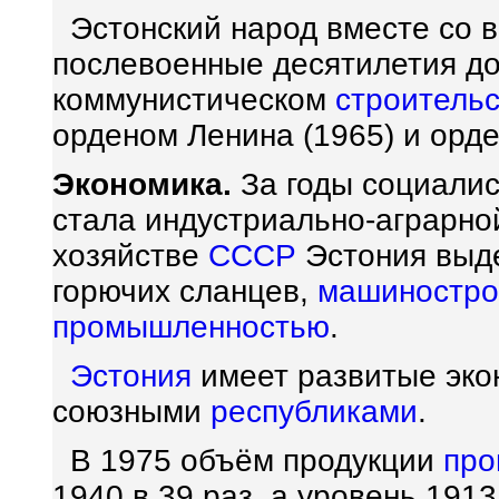
Эстонский народ вместе со 
послевоенные десятилетия до
коммунистическом
строитель
орденом Ленина (1965) и орд
Экономика.
За годы социали
стала индустриально-аграрн
хозяйстве
СССР
Эстония выде
горючих сланцев,
машиностр
промышленностью
.
Эстония
имеет развитые эко
союзными
республиками
.
В 1975 объём продукции
про
1940 в 39 раз, а уровень 1913