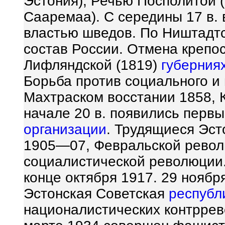
Эстония), Речью Посполитой (
Сааремаа). С середины 17 в. 
властью шведов. По Ништадтс
состав России. Отмена крепос
Лифляндской (1819)
губерния
Борьба против социального и 
Махтраском восстании 1858, К
начале 20 в. появились перв
организации
. Трудящиеся Эст
1905—07, Февральской револ
социалистической революции.
конце октября 1917. 29 ноябр
Эстонская Советская
республ
националистических контрре