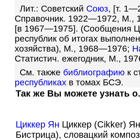
Лит.: Советский
Союз
, [т. 1
Справочник. 1922—1972, М., 
[в 1967—1975]. (Сообщения 
республик об итогах выполне
хозяйства), М., 1968—1976;
Н
Статистич. ежегодник, М., 197
См. также
библиографию
к с
республиках
в томах БСЭ.
Так же Вы можете узнать о.
Циккер Ян
Циккер (Cikker) Ян
Бистрица), словацкий компо