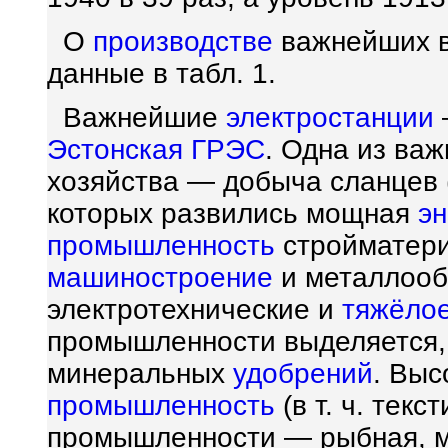
О
производстве
важнейших в
данные в табл. 1.
Важнейшие
электростанции
Эстонская ГРЭС
. Одна из ва
хозяйства — добыча сланцев 
которых развились мощная
эн
промышленность
стройматери
машиностроение
и металлооб
электротехнические и
тяжёло
промышленности выделяется,
минеральных
удобрений
. Выс
промышленность
(в т. ч. тек
промышленности — рыбная, 