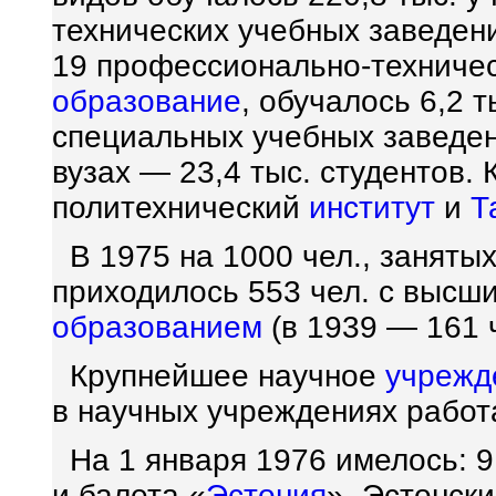
технических учебных заведения
19 профессионально-техниче
образование
, обучалось 6,2 т
специальных учебных заведен
вузах — 23,4 тыс. студентов
политехнический
институт
и
Т
В 1975 на 1000 чел., занятых
приходилось 553 чел. с высш
образованием
(в 1939 — 161 ч
Крупнейшее научное
учрежд
в научных учреждениях работа
На 1 января 1976 имелось: 9
и балета «
Эстония
», Эстонск