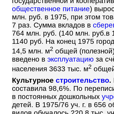
государственной и кооперати
общественное питание
) вырос
млн. руб. в 1975, при этом т
7 раз. Сумма вкладов в
сбере
764 млн. руб. (140 млн. руб.в
1140 руб. На конец 1975 гор
2
14,5 млн. м
общей (полезной
введено в
эксплуатацию
за сч
2
населения 3633 тыс. м
общей
Культурное
строительство
.
составила 98,6%. По переписи
в постоянных дошкольных
учр
детей. В 1975/76 уч. г. в 65
видов обучалось 220,8 тыс. у