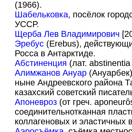
(1966).
Шабельковка
, посёлок город
УССР.
Щерба Лев Владимирович
[20
Эребус
(Erebus), действующи
Росса в Антарктиде.
Абстиненция
(лат. abstinenti
Алимжанов Ануар
(Ануарбек) 
ныне Андреевского района Т
казахский советский писател
Апоневроз
(от греч. aponeur
ô
соединительнотканная пласт
коллагеновых и эластичных в
Аэросъёмка
, съёмка местнос