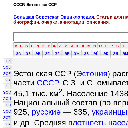
СССР. Эстонская ССР
Большая Советская Энциклопедия
. Статьи для 
биографии, очерки, аннотации, описания.
А
Б
В
Г
Д
Е
Ё
Ж
З
И
Й
К
Л
М
Н
О
П
Р
С
Т
ЭА
ЭБ
ЭВ
ЭГ
ЭД
ЭЕ
ЭЖ
ЭЗ
ЭЙ
ЭК
ЭЛ
ЭМ
ЭСА
ЭСБ
Эстонская ССР (
Эстония
) рас
ЭСЕ
ЭСК
части
СССР
. С З. и С. омыва
ЭСЛ
2
45,1 тыс. км
. Население 1438 
ЭСМ
ЭСН
Национальный состав (по пере
ЭСП
925,
русские
— 335,
украинцы
ЭСС
ЭСТ
и др. Средняя
плотность насе
ЭСХ