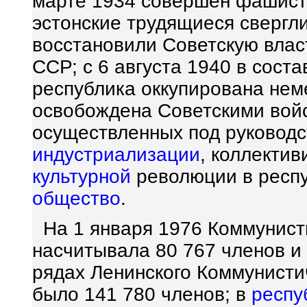
марте 1934 совершен фашистс
эстонские трудящиеся сверг
восстановили Советскую влас
ССР; с 6 августа 1940 в сост
республика оккупирована нем
освобождена Советскими войс
осуществленных под руковод
индустриализации
, коллектив
культурной
революции в респу
общество
.
На 1 января 1976 Коммунист
насчитывала 80 767 членов и
рядах Ленинского Коммунист
было 141 780 членов; в
респу