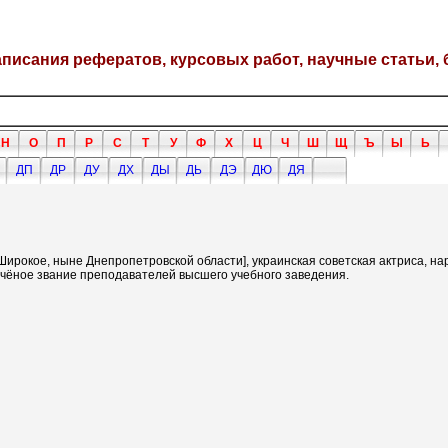
написания рефератов, курсовых работ, научные статьи, 
Н
О
П
Р
С
Т
У
Ф
Х
Ц
Ч
Ш
Щ
Ъ
Ы
Ь
ДП
ДР
ДУ
ДХ
ДЫ
ДЬ
ДЭ
ДЮ
ДЯ
 Широкое, ныне Днепропетровской области], украинская советская актриса, н
 учёное звание преподавателей высшего учебного заведения.