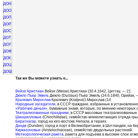
ДОН
ДОО
ДОП
ДОР
ДОС
ДОТ
ДОУ
ДОФ
ДОХ
ДОЦ
ДОШ
Так же Вы можете узнать о...
Вейзе Кристиан
Вейзе (Weise) Кристиан (30.4.1642, Циттау, — 21.
Дюкло Пьер Эмиль
Дюкло (Duclaux) Пьер Эмиль (24.6.1840, Орийак, —
Кралевич Мирослав
Кралевич (Kraljevi
ć
) Мирослав (14.
Народные заседатели
, в СССР граждане, избранные в установленно
«Рабочие деньги»
, бумажные знаки, которые, по мнению некоторых 
Театрализованные праздники
, в СССР массовые театрализованные 
Шиншилловые
(Chinchillidae), семейство млекопитающих отряда гры
Биратнагар
, город на юго-востоке Непала, в тераях.
Данди
(Dundee), город и порт в Великобритании, в Шотландии, на бе
Кирказоновые
(Aristolochiaceae), семейство двудольных растений.
Метеорологическая ракета
, ракета для подъёма в высокие слои ат