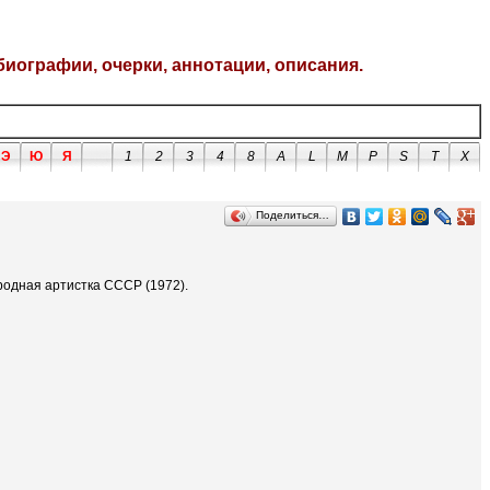
биографии, очерки, аннотации, описания.
Э
Ю
Я
1
2
3
4
8
A
L
M
P
S
T
X
Поделиться…
ародная артистка СССР (1972).