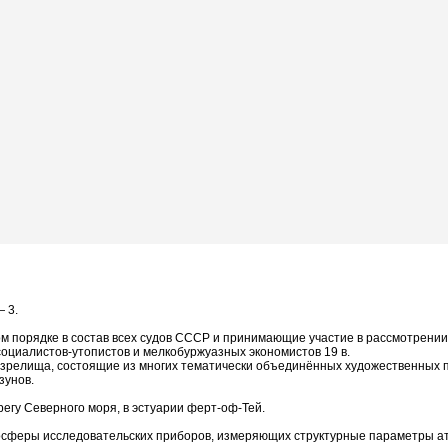
 3.
м порядке в состав всех судов СССР и принимающие участие в рассмотрении 
социалистов-утопистов и мелкобуржуазных экономистов 19 в.
зрелища, состоящие из многих тематически объединённых художественных 
зунов.
регу Северного моря, в эстуарии ферт-оф-Тей.
мосферы исследовательских приборов, измеряющих структурные параметры ат