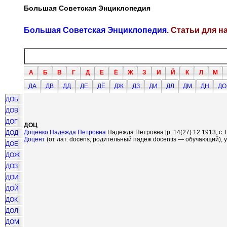
Большая Советская Энциклопедия
Большая Советская Энциклопедия
. Статьи для 
А
Б
В
Г
Д
Е
Ё
Ж
З
И
Й
К
Л
М
ДА
ДВ
ДД
ДЕ
ДЁ
ДЖ
ДЗ
ДИ
ДЛ
ДМ
ДН
ДО
ДОБ
ДОВ
ДОГ
ДОЦ
Доценко Надежда Петровна
Надежда Петровна [р. 14(27).12.1913, с.
ДОД
Доцент
(от лат. docens, родительный падеж docentis — обучающий),
ДОЕ
ДОЖ
ДОЗ
ДОИ
ДОЙ
ДОК
ДОЛ
ДОМ