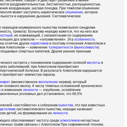
е, беспечнее, говорит и действует развязнее и менее
ются раздражительностью, бестактностью, распущенностью,
шения координации, шаткая походка. При тяжёлом опьянении
алкоголя может наступить наркотическое
опьянение
, которое
ельности и нарушение дыхания. Систематическое
е периодов неумеренного пьянства похмельного синдрома
ность, тревога). Больному нередко кажется, что на него все
ностный
, не освежающий, с неприятными по содержанию
небольших доз алкоголя — «опохмеления». Эта
особенность
на отнятие других
наркотиков
и поэтому отнесение Алкоголизм к
аков Алкоголизм — изменение
толерантности
(
выносливости
)
лощаемых спиртных напитков. Другие ранние признаки
нического гастрита с понижением содержания соляной
кислоты
в
ругих заболеваний, при Алкоголизм приобретают
ипертонической болезни. В результате Алкоголизм нарушается
и приобретает землистую окраску.
неврит
(множественное
воспаление
нервов), который
я головного мозга). К числу тяжёлых осложнений хронического
й
и изменения
личности
— огрубение, ослабление
аконченных уголовных дел установлено, что 66,5%
ической «нестойкости» к соблазнам
пьянства
, что при известных
идетелями
систематического пьянства, нередко начинают
есии детей, на формировании их
личности
.
ющего обусловливает частоту среди
алкоголиков
несчастных
 уличных травм связаны с Алкоголизм При современной технике,