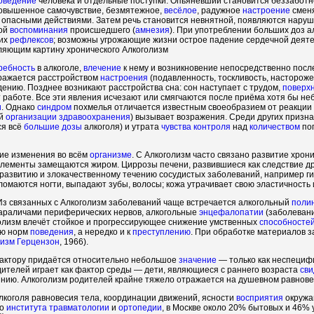
оведение
человека и отдельные поступки. Опьяневший становится беззаботне
повышенное самочувствие, безмятежное,
весёлое
, радужное
настроение
сменя
 опасными действиями. Затем речь становится невнятной, появляются нару
той
воспоминания
происшедшего (
амнезия
). При употреблении больших доз 
гих
рефлексов
; возможны угрожающие жизни острое падение сердечной деят
ляющим картину хронического Алкоголизм
ребность
в алкоголе,
влечение
к нему и возникновение непосредственно посл
ыражается расстройством
настроения
(подавленность, тоскливость, насторожен
ждению. Позднее возникают расстройства сна: сон наступает с трудом,
поверх
т работе. Все эти явления исчезают или смягчаются после приёма хотя бы 
и
. Однако
синдром
похмелья отличается известным своеобразием от реакции 
ой
организации
здравоохранения
) вызывает возражения. Среди других призн
ся всё
большие дозы
алкоголя) и утрата
чувства
контроля
над
количеством
пог
ие изменения во всём
организме
. С Алкоголизм часто связано развитие хро
элементы замещаются жиром. Циррозы печени, развившиеся как следствие д
 развитию и злокачественному течению сосудистых заболеваний, например г
омаются ногти, выпадают зубы, волосы; кожа утрачивает свою эластичность 
Из связанных с Алкоголизм заболеваний чаще встречается алкогольный
поли
параличами периферических нервов, алкогольные
энцефалопатии
(заболевани
оголизм влечёт стойкое и прогрессирующее снижение умственных
способносте
ию норм
поведения
, а нередко и к
преступлению
. При обработке материалов з
лизм Герцензон
, 1966).
фактору придаётся относительно небольшое
значение
— только как неспециф
дителей играет как фактор среды — дети, являющиеся с раннего возраста
св
янию. Алкоголизм родителей крайне тяжело отражается на душевном равнов
лкоголя равновесия тела, координации движений, ясности
восприятия
окружа
го
института
травматологии
и
ортопедии
, в Москве около 20% бытовых и 46%