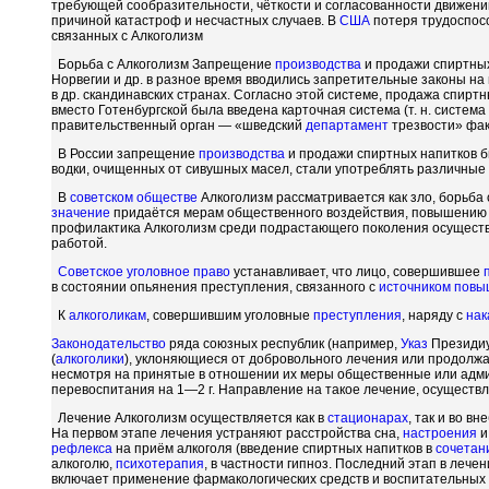
требующей сообразительности, чёткости и согласованности движен
причиной катастроф и несчастных случаев. В
США
потеря трудоспосо
связанных с Алкоголизм
Борьба с Алкоголизм Запрещение
производства
и продажи спиртных
Норвегии и др. в разное время вводились запретительные законы н
в др. скандинавских странах. Согласно этой системе, продажа спир
вместо Готенбургской была введена карточная система (т. н. систем
правительственный орган — «шведский
департамент
трезвости» фак
В России запрещение
производства
и продажи спиртных напитков бы
водки, очищенных от сивушных масел, стали употреблять различные
В
советском
обществе
Алкоголизм рассматривается как зло, борьба
значение
придаётся мерам общественного воздействия, повышению 
профилактика Алкоголизм среди подрастающего поколения осуществл
работой.
Советское
уголовное право
устанавливает, что лицо, совершившее
в состоянии опьянения преступления, связанного с
источником повы
К
алкоголикам
, совершившим уголовные
преступления
, наряду с
нак
Законодательство
ряда союзных республик (например,
Указ
Президиу
(
алкоголики
), уклоняющиеся от добровольного лечения или продол
несмотря на принятые в отношении их меры общественные или адм
перевоспитания на 1—2 г. Направление на такое лечение, осуществ
Лечение Алкоголизм осуществляется как в
стационарах
, так и во 
На первом этапе лечения устраняют расстройства сна,
настроения
и
рефлекса
на приём алкоголя (введение спиртных напитков в
сочетан
алкоголю,
психотерапия
, в частности гипноз. Последний этап в л
включает применение фармакологических средств и воспитательных 