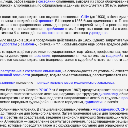
ий, люди, работающие в
состоянии
опьянения, выводят из строя оборудование
бности алкоголиками, по официальным данным, исчисляется в 30 млн. рабочих
 напитков, законодательно осуществлявшееся в
США
(до 1933), в Исландии,
а напитки определённой
крепости
. В Швеции в 1865 была применена т. н. Готе
тных напитков разрешалась лишь одновременно с горячей пищей, а ресторато
а Братта), ограничивавшая
потребление
семьей спиртных напитков в 4 л в мес
тически был низведён на
положение
статистического
учреждения
.
ло введено в 1914 и продолжало действовать до 1925. Однако запретительные
суррогаты
(«
самогон
», «сивуха» и т.п.), оказывающие ещё более вредное де
 с которым ведётся усилиями государственных, партийных, профсоюзных, ко
культурного уровня
населения
, преодолению т. н. «алкогольных
традиций
», 
яется как законодательно (например, закон о судебной ответственности за
преступление
в
состоянии
опьянения
, не освобождается от уголовной ответс
шенной опасности
(например, водителем автомашины), рассматривается как
азаниями
применяют
принудительные меры медицинского характера
.
ма Верховного Совета
РСФСР
от 8 апреля 1967) предусматривает специаль
жающие пьянствовать после лечения, нарушающие трудовую
дисциплину
, общ
инистративные воздействия, подлежат направлению в лечебно-трудовые
про
ляемое народным судом (районным или городским),
судимости
не влечёт.
внебольничных условиях. В специализированных лечебных
учреждениях
СССР
и
 др. тягостные для больного явления. Затем применяют меры для преодоле
ии
с рвотными средствами), введение сенсибилизирующих (повышающих чувств
ечении Алкоголизм — закрепление результатов лечения, предотвращение рец
мер, которые проводятся также и с окружающими больного для ограждения от