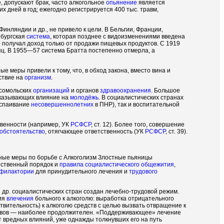
, допускают брак, часто алкогольное
опьянение
является
 дней в год; ежегодно регистрируется 400 тыс. травм,
 Финляндии и др., не привело к цели. В Бельгии, Франции,
нбургская
система
, которая позднее с видоизменениями введена
р получал доход только от продажи пищевых продуктов. С 1919
яц. В 1955—57 система Братта постепенно отмерла, а
 меры привели к тому, что, в обход закона, вместо вина и
йствие на
организм
.
мсомольских
организаций
и органов
здравоохранения
. Большое
оказывающих влияние на
молодёжь
. В социалистических странах
 спаивание
несовершеннолетних
в ПНР), так и воспитательной
твенности (например, УК
РСФСР
, ст. 12). Более того, совершение
обстоятельство
, отягчающее ответственность (УК
РСФСР
, ст. 39).
ные меры по борьбе с Алкоголизм Злостные пьяницы
ественный порядок и
правила социалистического общежития
,
филактории
для принудительного лечения и
трудового
 др. социалистических стран создан лечебно-трудовой режим.
ния
влечения
больного к алкоголю: выработка отрицательного
ительность) к алкоголю средств с целью вызвать отвращение к
идивов — наиболее продолжителен. «Поддерживающее» лечение
 вредных влияний, уже однажды толкнувших его на путь