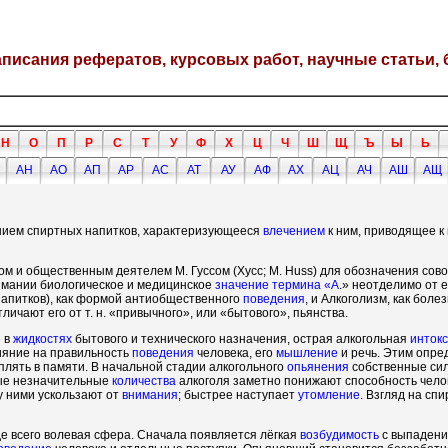
написания рефератов, курсовых работ, научные статьи, 
Н
О
П
Р
С
Т
У
Ф
Х
Ц
Ч
Ш
Щ
Ъ
Ы
Ь
АН
АО
АП
АР
АС
АТ
АУ
АФ
АХ
АЦ
АЧ
АШ
АЩ
нием спиртных напитков, характеризующееся
влечением
к ним, приводящее к
м и общественным деятелем М. Гуссом (Хусс; М. Huss) для обозначения сов
имании биологическое и медицинское
значение
термина «А
.» неотделимо от 
апитков), как формой антиобщественного
поведения
, и Алкоголизм, как бол
чают его от т. н. «привычного», или «бытового», пьянства.
е в
жидкостях
бытового и технического назначения, острая алкогольная
инток
ияние на правильность
поведения
человека, его
мышление
и речь. Этим опре
плять в памяти. В начальной стадии алкогольного
опьянения
собственные си
мые незначительные
количества
алкоголя заметно понижают способность чело
у ними ускользают от
внимания
; быстрее наступает
утомление
. Взгляд на сп
де всего волевая сфера. Сначала появляется лёгкая
возбудимость
с выпадени