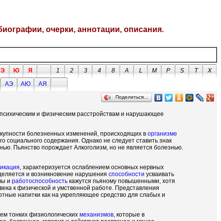
биографии, очерки, аннотации, описания.
Э
Ю
Я
1
2
3
4
8
A
L
M
P
S
T
X
АЭ
АЮ
АЯ
Поделиться…
 психическим и физическим расстройствам и нарушающее
окупности болезненных изменений, происходящих в
организме
его социального содержания. Однако не следует ставить знак
езнью. Пьянство порождает Алкоголизм, но не является болезнью.
сикация
, характеризуется ослаблением основных нервных
деляется и возникновение нарушения
способности
усваивать
лы и
работоспособность
кажутся пьяному повышенными, хотя
века к физической и умственной работе. Представления
иртные напитки как на укрепляющее средство для слабых и
ем тонких физиологических
механизмов
, которые в