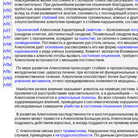
повседневной жизни постоянно и с большой точностью регулируют
п
АЛН
осмотрительно. При дальнейшем развитии опьянения благодушие, 
грубостью, взрывами гнева, сопровождающегося иногда общественно
АЛО
вслед за этим развиваются апатия, сонливость с последующей утра
АЛП
характеризуют
глубокий
сон, ослабление сухожильных, кожных и дру
злоупотребление алкоголем приводит к стойким нарушениям, состав
АЛС
Хронический
Алкоголизм Характерный
симптом
— болезненная
пот
АЛТ
(синдром отнятия, абстинентный синдром). Похмельный синдром в
АЛУ
смотрят с презрением, осуждают за
пьянство
; он склонен к самоосу
сновидениями
. Потливость и дрожание рук столь сильны, что мешаю
АЛФ
Алкоголизм даёт
основание
рассматривать его как форму
наркомани
АЛХ
наркоманиям
у ряда учёных (например, Комитет экспертов Всемирн
организма к алкоголю (чтобы вызвать
состояние
опьянения
, требуют
АЛЧ
Алкоголизм встречаются с меньшим постоянством.
АЛЫ
По мере развития Алкоголизм происходят стойкие и прогрессирующ
АЛЬ
желудочном соке, цирроза печени, при котором её функциональные 
злокачественное течение. Алкоголизм способствует более быстрому
АЛЮ
усвоение
витаминов
, отчего преждевременно появляются морщины, л
АЛЯ
Наиболее резкое влияние оказывает алкоголь на нервную систему. 
проявляется расстройствами чувствительности, а в дальнейшем — 
Алкоголизм относятся и
алкогольные психозы
. Во всех случаях Алк
задерживающих влияний, приводящее к систематическому нарушен
обследованных совершили
убийства
в
состоянии
опьянения
(
Алкого
В развитии Алкоголизм наследственности и конституциональному 
условиях может привести к Алкоголизм Большую роль Алкоголизм ро
подражать действиям взрослых, а иногда поддаются их прямому вли
С Алкоголизм связан рост
травматизма
. Нарушение под влиянием а
случаев, приводящих к
нетрудоспособности
. По данным Центрально