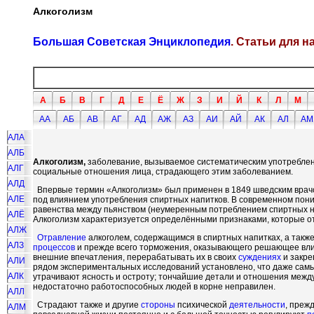
Алкоголизм
Большая Советская Энциклопедия
. Статьи для 
А
Б
В
Г
Д
Е
Ё
Ж
З
И
Й
К
Л
М
АА
АБ
АВ
АГ
АД
АЖ
АЗ
АИ
АЙ
АК
АЛ
АМ
АЛА
АЛБ
Алкоголизм,
заболевание, вызываемое систематическим употребле
АЛГ
социальные отношения лица, страдающего этим заболеванием.
АЛД
Впервые термин «Алкоголизм» был применен в 1849 шведским врачо
АЛЕ
под влиянием употребления спиртных напитков. В современном пон
равенства между пьянством (неумеренным потреблением спиртных н
АЛЁ
Алкоголизм характеризуется определёнными признаками, которые отли
АЛЖ
Отравление
алкоголем, содержащимся в спиртных напитках, а такж
АЛЗ
процессов
и прежде всего торможения, оказывающего решающее вл
внешние впечатления, перерабатывать их в своих
суждениях
и закре
АЛИ
рядом экспериментальных исследований установлено, что даже са
АЛК
утрачивают ясность и остроту; тончайшие детали и отношения межд
недостаточно работоспособных людей в корне неправилен.
АЛЛ
Страдают также и другие
стороны
психической
деятельности
, преж
АЛМ