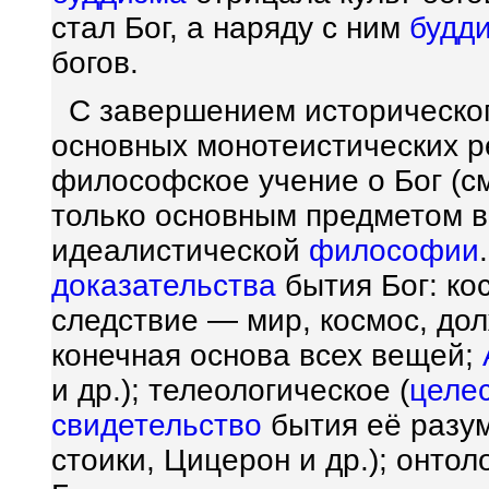
стал Бог, а наряду с ним
будд
богов.
С завершением историческо
основных монотеистических р
философское учение о Бог (с
только основным предметом ве
идеалистической
философии
доказательства
бытия Бог: ко
следствие — мир, космос, до
конечная основа всех вещей;
и др.); телеологическое (
целе
свидетельство
бытия её разум
стоики, Цицерон и др.); онто