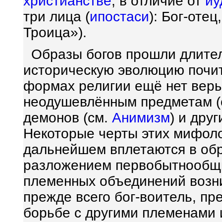
христианстве
, в отличие от
иу
три лица (
ипостаси
): Бог-отец
Троица»).
Образы богов прошли длител
историческую эволюцию почит
формах религии ещё нет веры 
неодушевлённым предметам (
демонов (см.
Анимизм
) и дру
Некоторые черты этих мифол
дальнейшем вплетаются в обр
разложением первобытнообщи
племенных объединений возни
прежде всего бог-воитель, пр
борьбе с другими племенами 