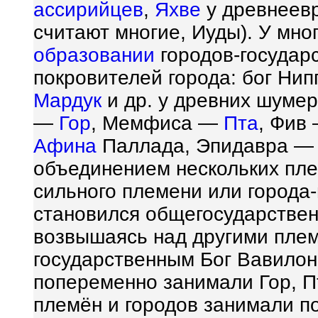
ассирийцев
,
Яхве
у древнеевр
считают многие, Иуды). У мно
образовании
городов-государс
покровителей города: бог Ни
Мардук
и др. у древних шумер
—
Гор
, Мемфиса —
Пта
, Фив
Афина
Паллада, Эпидавра 
объединением нескольких пле
сильного племени или города-
становился общегосударствен
возвышаясь над другими плем
государственным Бог Вавилони
попеременно занимали Гор, Пт
племён и городов занимали п