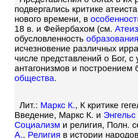
подвергались критике атеист
нового времени, в
особенност
18 в. и Фейербахом (см.
Атеи
обусловленность
образовани
исчезновение различных ирр
числе представлений о Бог, с
антагонизмов и построением 
общества
.
Лит.:
Маркс К.
, К критике гег
Введение, Маркс К. и
Энгельс
Социализм
и религия, Полн. со
А.
,
Религия
в истории народов 