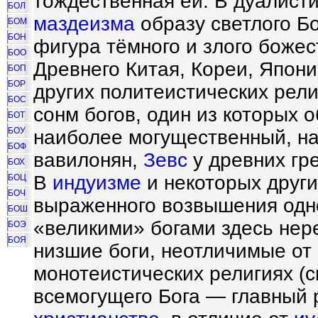
тождественная ей. В дуалист
БОЛ
маздеизма
образу светлого Б
БОМ
БОН
фигура тёмного и злого боже
БОО
Древнего Китая, Кореи, Япони
БОП
БОР
других политеистических рели
БОС
сонм богов, один из которых 
БОТ
БОУ
наиболее могущественный, 
БОФ
вавилонян,
Зевс
у древних гр
БОХ
В
индуизме
и некоторых други
БОЦ
БОЧ
выраженного возвышения одно
БОШ
«великими» богами здесь нер
БОЭ
БОЯ
низшие боги, неотличимые от 
монотеистических религиях (
всемогущего Бога — главный 