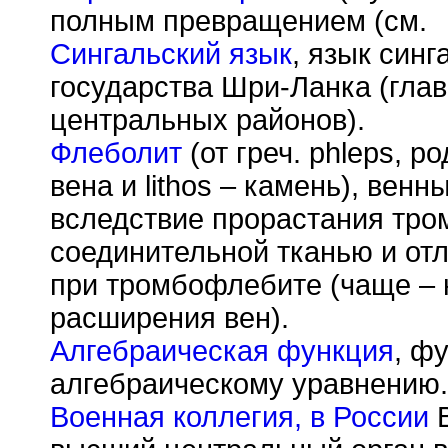
полным превращением (см.
Сингальский язык
, язык син
государства Шри-Ланка (гла
центральных районов).
Флеболит
(от греч. phleps, р
вена и lithos – камень), ве
вследствие прорастания тром
соединительной тканью и отл
при тромбофлебите (чаще – 
расширения вен).
Алгебраическая функция
, ф
алгебраическому уравнению.
Военная коллегия, в России
В