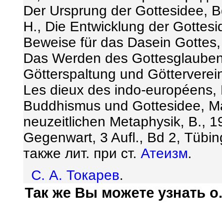
Der Ursprung der Gottesidee, 
Н., Die Entwicklung der Gottes
Beweise f
ü
r das Dasein Gottes
Das Werden des Gottesglaubens, 
G
ö
tterspaltung und G
ö
tterverei
Les dieux des indo-europ
é
ens,
Buddhismus und Gottesidee, Mai
neuzeitlichen Metaphysik, B., 1
Gegenwart, 3 Aufl., Bd 2, T
ü
bin
также лит. при ст.
Атеизм
.
С. А. Токарев
.
Так же Вы можете узнать о.