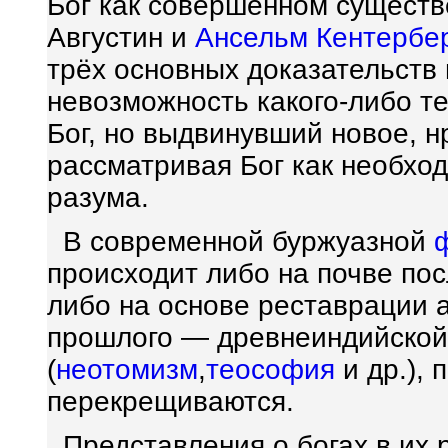
Бог как совершенном существ
Августин и
Ансельм Кентербе
трёх основных доказательств
невозможность какого-либо т
Бог, но выдвинувший новое, 
рассматривая Бог как необх
разума.
В современной буржуазной
происходит либо на почве по
либо на основе реставрации 
прошлого — древнеиндийской
(
неотомизм
,
теософия
и др.),
перекрещиваются.
Представления о богах в их 