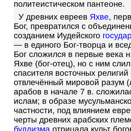
политеистическом пантеоне.
У древних евреев
Яхве
, пер
Бог, превратился с объедине
созданием Иудейского
госуда
— в единого Бог-творца и все
Бог сложился в первые века н
Яхве (бог-отец), но с ним сли
спасителя восточных религий
отвлечённый мировой разум (ло
арабов в начале 7 в. сложила
ислам; в образе мусульманско
частности, под влиянием евр
черты древних арабских плем
буддизма
отрицала культ бого