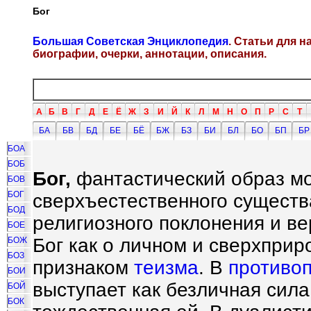
Бог
Большая Советская Энциклопедия
. Статьи для 
биографии, очерки, аннотации, описания.
А
Б
В
Г
Д
Е
Ё
Ж
З
И
Й
К
Л
М
Н
О
П
Р
С
Т
БА
БВ
БД
БЕ
БЁ
БЖ
БЗ
БИ
БЛ
БО
БП
БР
БОА
БОБ
Бог,
фантастический образ м
БОВ
БОГ
сверхъестественного существ
БОД
религиозного поклонения и ве
БОЕ
Бог как о личном и сверхпри
БОЖ
БОЗ
признаком
теизма
. В
противо
БОИ
выступает как безличная сила
БОЙ
БОК