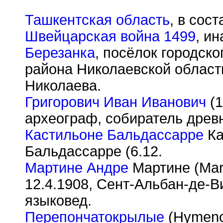
Ташкентская область
, в сос
Швейцарская война 1499
, и
Березанка
, посёлок городско
района Николаевской области
Николаева.
Григорович Иван Иванович
(1
археограф, собиратель древн
Кастильоне Бальдассарре
Ка
Бальдассарре (6.12.
Мартине Андре
Мартине (Mart
12.4.1908, Сент-Альбан-де-В
языковед.
Перепончатокрылые
(Hymeno