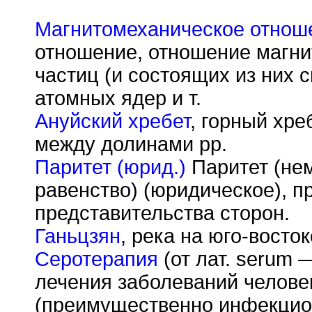
Магнитомеханическое отнош
отношение, отношение магн
частиц (и состоящих из них 
атомных ядер и т.
Ануйский хребет
, горный хре
между долинами pp.
Паритет (юрид.)
Паритет (нем.
равенство) (юридическое), п
представительства сторон.
Ганьцзян
, река на юго-восток
Серотерапия
(от лат. serum 
лечения заболеваний челове
(преимущественно инфекцио