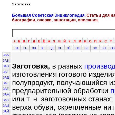
Заготовка
Большая Советская Энциклопедия
. Статьи для 
биографии, очерки, аннотации, описания.
А
Б
В
Г
Д
Е
Ё
Ж
З
И
Й
К
Л
М
Н
О
П
Р
С
Т
ЗА
ЗБ
ЗВ
ЗГ
ЗД
ЗЕ
ЗЁ
ЗИ
ЗЛ
ЗМ
ЗН
ЗО
ЗАА
ЗАБ
Заготовка,
в разных
производ
ЗАВ
ЗАГ
изготовления готового издели
ЗАД
полупродукт, получающийся из
ЗАЕ
предварительной обработки
п
ЗАЁ
ЗАЖ
или т. н. заготовочных станах
ЗАЗ
верха обуви, скрепленные ни
ЗАИ
ЗАЙ