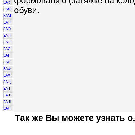
формованию (затяжке на коло
ЗАК
обуви.
ЗАЛ
ЗАМ
ЗАН
ЗАО
ЗАП
ЗАР
ЗАС
ЗАТ
ЗАУ
ЗАФ
ЗАХ
ЗАЦ
ЗАЧ
ЗАШ
ЗАЩ
ЗАЯ
Так же Вы можете узнать о.