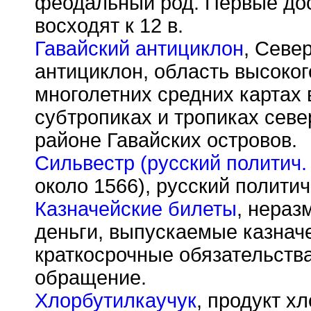
феодальный род. Первые до
восходят к 12 в.
Гавайский антициклон
, Севе
антициклон, область высоко
многолетних средних картах 
субтропиках и тропиках севе
районе Гавайских островов.
Сильвестр (русский политич.
около 1566), русский политич
Казначейские билеты
, нераз
деньги, выпускаемые казначе
краткосрочные обязательств
обращение.
Хлорбутилкаучук
, продукт х