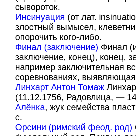
сывороток.
Инсинуация
(от лат. insinuat
злостный вымысел, клеветн
опорочить кого-либо.
Финал (заключение)
Финал (ита
заключение, конец), конец, 
например заключительная вс
соревнованиях, выявляющая
Линхарт Антон Томаж
Линхарт
(11.12.1756, Радовлица, — 14
Алёнка
, жук семейства плас
с.
Орсини (римский феод. род)