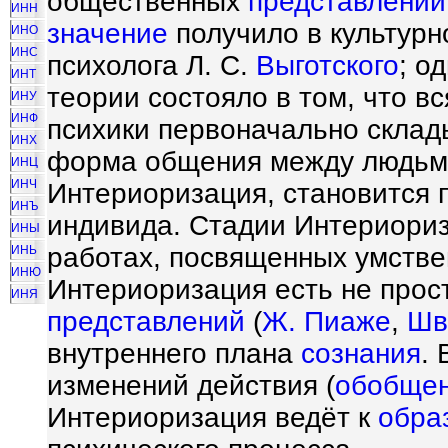
общественных
представлений
ИНН
значение
получило в культурн
ИНО
ИНС
психолога Л. С.
Выготского
; о
ИНТ
теории состояло в том, что 
ИНУ
ИНФ
психики первоначально склад
ИНХ
форма общения между людьми 
ИНЦ
ИНЧ
Интериоризация, становится
ИНЪ
индивида. Стадии Интериори
ИНЫ
работах, посвященных умстве
ИНЬ
ИНЮ
Интериоризация есть не про
ИНЯ
представлений
(
Ж. Пиаже
,
Шв
внутреннего плана
сознания
.
изменений действия (
обобще
Интериоризация ведёт к
обра