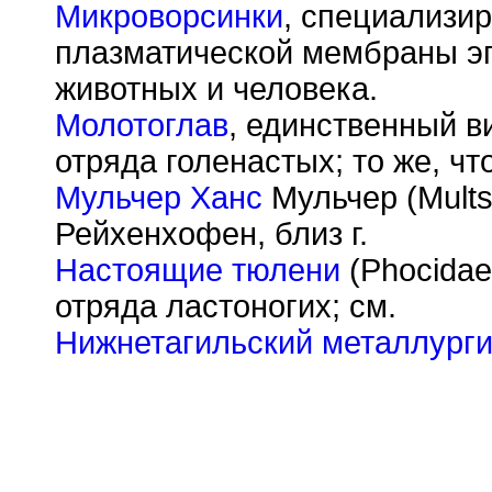
Микроворсинки
, специализи
плазматической мембраны эп
животных и человека.
Молотоглав
, единственный в
отряда голенастых; то же, чт
Мульчер Ханс
Мульчер (Mults
Рейхенхофен, близ г.
Настоящие тюлени
(Phocida
отряда ластоногих; см.
Нижнетагильский металлурги