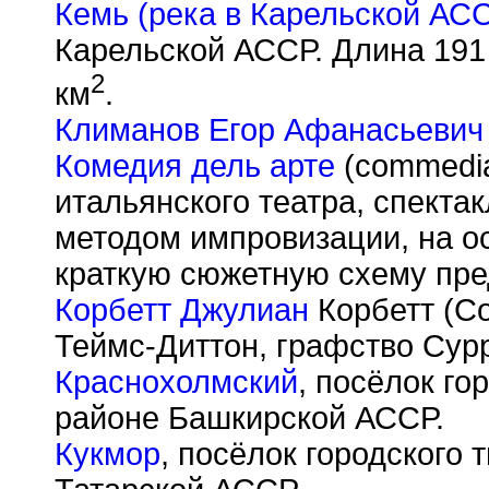
Кемь (река в Карельской АС
Карельской АССР. Длина 191
2
км
.
Климанов Егор Афанасьевич
Комедия дель арте
(commedia 
итальянского театра, спекта
методом импровизации, на о
краткую сюжетную схему пре
Корбетт Джулиан
Корбетт (Co
Теймс-Диттон, графство Сурр
Краснохолмский
, посёлок го
районе Башкирской АССР.
Кукмор
, посёлок городского 