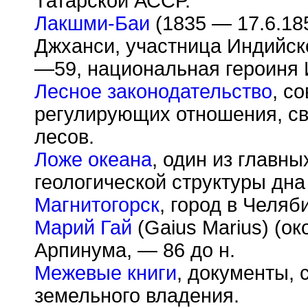
Татарской АССР.
Лакшми-Баи
(1835 — 17.6.185
Джханси, участница Индийск
—59, национальная героиня 
Лесное законодательство
, с
регулирующих отношения, с
лесов.
Ложе океана
, один из главн
геологической структуры дна
Магнитогорск
, город в Челя
Марий Гай
(Gaius Marius) (ок
Арпинума, — 86 до н.
Межевые книги
, документы,
земельного владения.