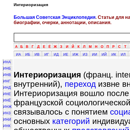
Интериоризация
Большая Советская Энциклопедия
. Статьи для 
биографии, очерки, аннотации, описания.
А
Б
В
Г
Д
Е
Ё
Ж
З
И
Й
К
Л
М
Н
О
П
Р
С
Т
ИА
ИБ
ИВ
ИГ
ИД
ИЕ
ИЖ
ИЗ
ИИ
ИЙ
ИК
ИЛ
ИНА
ИНБ
Интериоризация
(франц. interi
ИНВ
ИНГ
внутренний),
переход
извне в
ИНД
Интериоризация вошло после
ИНЕ
французской социологической
ИНЁ
ИНЖ
связывалось с понятием
соци
ИНЗ
основных
категорий
индивиду
ИНИ
ИНК