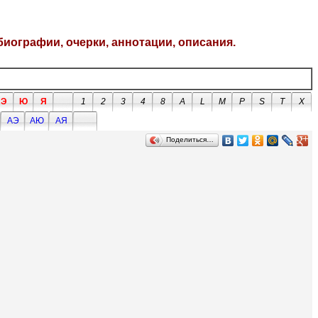
биографии, очерки, аннотации, описания.
Э
Ю
Я
1
2
3
4
8
A
L
M
P
S
T
X
АЭ
АЮ
АЯ
Поделиться…