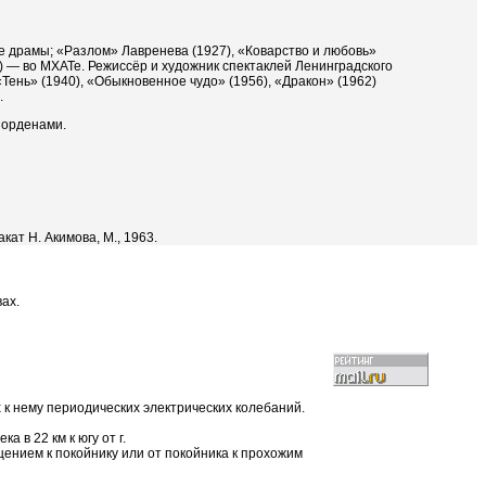
е драмы; «Разлом» Лавренева (1927), «Коварство и любовь»
 — во МХАТе. Режиссёр и художник спектаклей Ленинградского
«Тень» (1940), «Обыкновенное чудо» (1956), «Дракон» (1962)
.
 орденами.
кат Н. Акимова, М., 1963.
ах.
 к нему периодических электрических колебаний.
 в 22 км к югу от г.
щением к покойнику или от покойника к прохожим