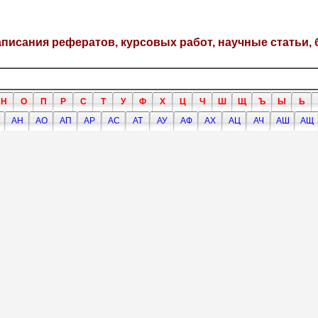
написания рефератов, курсовых работ, научные статьи, 
Н
О
П
Р
С
Т
У
Ф
Х
Ц
Ч
Ш
Щ
Ъ
Ы
Ь
АН
АО
АП
АР
АС
АТ
АУ
АФ
АХ
АЦ
АЧ
АШ
АЩ