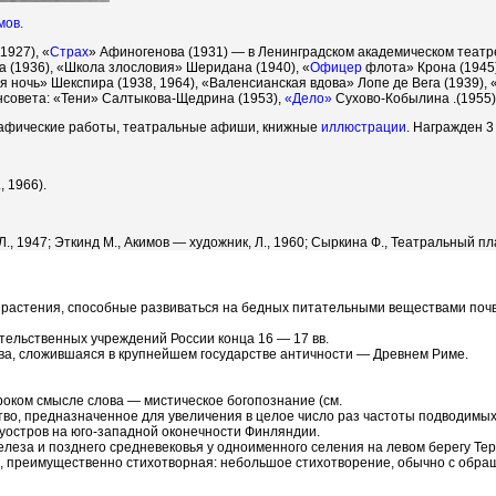
мов.
1927), «
Страх
» Афиногенова (1931) — в Ленинградском академическом театр
а (1936), «Школа злословия» Шеридана (1940), «
Офицер
флота» Крона (1945)
 ночь» Шекспира (1938, 1964), «Валенсианская вдова» Лопе де Вега (1939), 
енсовета: «Тени» Салтыкова-Щедрина (1953),
«Дело»
Сухово-Кобылина .(1955)
афические работы, театральные афиши, книжные
иллюстрации
. Награжден 3
, 1966).
., 1947; Эткинд М., Акимов — художник, Л., 1960; Сыркина Ф., Театральный пла
 растения, способные развиваться на бедных питательными веществами почв
тельственных учреждений России конца 16 — 17 вв.
ава, сложившаяся в крупнейшем государстве античности — Древнем Риме.
широком смысле слова — мистическое богопознание (см.
ство, предназначенное для увеличения в целое число раз частоты подводимых
олуостров на юго-западной оконечности Финляндии.
леза и позднего средневековья у одноименного селения на левом берегу Терека
сь, преимущественно стихотворная: небольшое стихотворение, обычно с обра