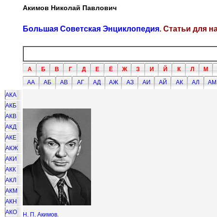
Акимов Николай Павлович
Большая Советская Энциклопедия
. Статьи для 
А
Б
В
Г
Д
Е
Ё
Ж
З
И
Й
К
Л
М
АА
АБ
АВ
АГ
АД
АЖ
АЗ
АИ
АЙ
АК
АЛ
АМ
АКА
АКБ
АКВ
АКД
АКЕ
АКЖ
АКИ
АКК
АКЛ
АКМ
АКН
АКО
Н. П. Акимов.