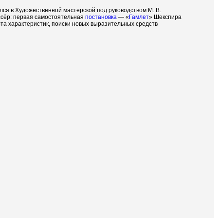
ился в Художественной мастерской под руководством М. В.
иссёр: первая самостоятельная
постановка
— «
Гамлет
» Шекспира
ота характеристик, поиски новых выразительных средств