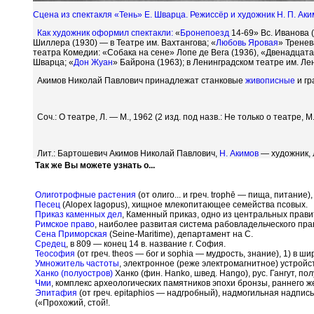
Сцена из спектакля «Тень» Е. Шварца. Режиссёр и художник Н. П. Аки
Как художник оформил
спектакли:
«
Бронепоезд
14-69» Вс. Иванова (
Шиллера (1930) — в Театре им. Вахтангова; «
Любовь
Яровая
» Тренев
театра Комедии: «Собака на сене» Лопе де Вега (1936), «Двенадцатая
Шварца; «
Дон Жуан
» Байрона (1963); в Ленинградском театре им. Л
Акимов Николай Павлович принадлежат станковые
живописные
и гр
Соч.: О театре, Л. — М., 1962 (2 изд. под назв.: Не только о театре, М.
Лит.: Бартошевич Акимов Николай Павлович,
Н. Акимов
— художник, Л
Так же Вы можете узнать о...
Олиготрофные растения
(от олиго... и греч. troph
ē
— пища, питание),
Песец
(Alopex lagopus), хищное млекопитающее семейства псовых.
Приказ каменных дел
, Каменный приказ, одно из центральных прави
Римское право
, наиболее развитая система рабовладельческого пр
Сена Приморская
(Seine-Maritime), департамент на С.
Средец
, в 809 — конец 14 в. название г. София.
Теософия
(от греч. theos — бог и sophia — мудрость, знание), 1) в 
Умножитель частоты
, электронное (реже электромагнитное) устрой
Ханко (полуостров)
Ханко (фин. Hanko, швед. Hango), рус. Гангут, п
Чми
, комплекс археологических памятников эпохи бронзы, раннего же
Эпитафия
(от греч. epitaphios — надгробный), надмогильная надпи
(«Прохожий, стой!.