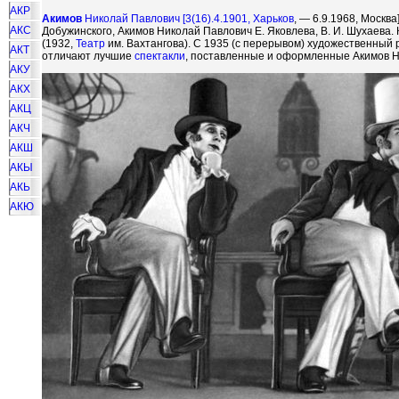
АКР
Акимов
Николай Павлович [3(16).4.1901,
Харьков
, — 6.9.1968, Москва
АКС
Добужинского, Акимов Николай Павлович Е. Яковлева, В. И. Шухаева.
(1932,
Театр
им. Вахтангова). С 1935 (с перерывом) художественный 
АКТ
отличают лучшие
спектакли
, поставленные и оформленные Акимов 
АКУ
АКХ
АКЦ
АКЧ
АКШ
АКЫ
АКЬ
АКЮ