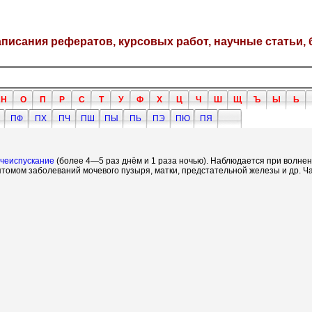
написания рефератов, курсовых работ, научные статьи, 
Н
О
П
Р
С
Т
У
Ф
Х
Ц
Ч
Ш
Щ
Ъ
Ы
Ь
ПФ
ПХ
ПЧ
ПШ
ПЫ
ПЬ
ПЭ
ПЮ
ПЯ
чеиспускание
(более 4—5 раз днём и 1 раза ночью). Наблюдается при волне
томом заболеваний мочевого пузыря, матки, предстательной железы и др. Ч