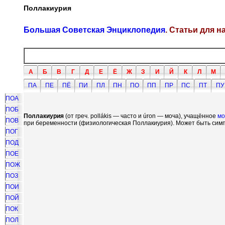
Поллакиурия
Большая Советская Энциклопедия
. Статьи для 
А
Б
В
Г
Д
Е
Ё
Ж
З
И
Й
К
Л
М
ПА
ПЕ
ПЁ
ПИ
ПЛ
ПН
ПО
ПП
ПР
ПС
ПТ
ПУ
ПОА
ПОБ
Поллакиурия
(от греч. poll
á
kis — часто и
ú
ron — моча), учащённое
мо
ПОВ
при беременности (физиологическая Поллакиурия). Может быть симп
ПОГ
ПОД
ПОЕ
ПОЖ
ПОЗ
ПОИ
ПОЙ
ПОК
ПОЛ