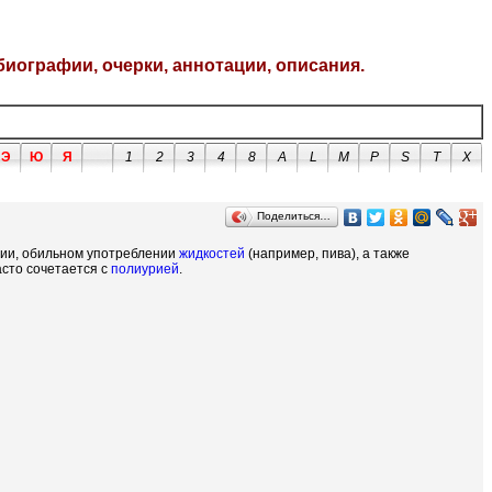
биографии, очерки, аннотации, описания.
Э
Ю
Я
1
2
3
4
8
A
L
M
P
S
T
X
Поделиться…
нии, обильном употреблении
жидкостей
(например, пива), а также
асто сочетается с
полиурией
.