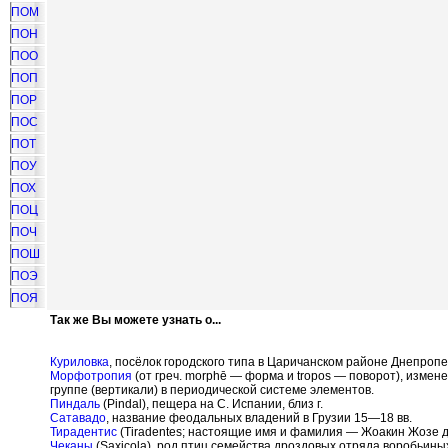
ПОМ
ПОН
ПОО
ПОП
ПОР
ПОС
ПОТ
ПОУ
ПОХ
ПОЦ
ПОЧ
ПОШ
ПОЭ
ПОЯ
Так же Вы можете узнать о...
Куриловка
, посёлок городского типа в Царичанском районе Днепроп
Морфотропия
(от греч. morph
ē
— форма и tropos — поворот), измене
группе (вертикали) в периодической системе элементов.
Пиндаль
(Pindal), пещера на С. Испании, близ г.
Сатавадо
, название феодальных владений в Грузии 15—18 вв.
Тирадентис
(Tiradentes; настоящие имя и фамилия — Жоакин Жозе да 
Чеканы
(Saxicola), род птиц семейства дроздовых отряда воробьины