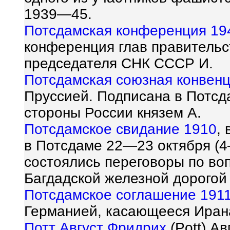
1939—45.
Потсдамская конференция 19
конференция глав правитель
председателя СНК СССР И.
Потсдамская союзная конвен
Пруссией. Подписана в Потсда
стороны России князем А.
Потсдамское свидание 1910
,
в Потсдаме 22—23 октября (4
состоялись переговоры по во
Багдадской железной дорогой 
Потсдамское соглашение 191
Германией, касающееся Ирана
Потт Август Фридрих
(Pott) Ав