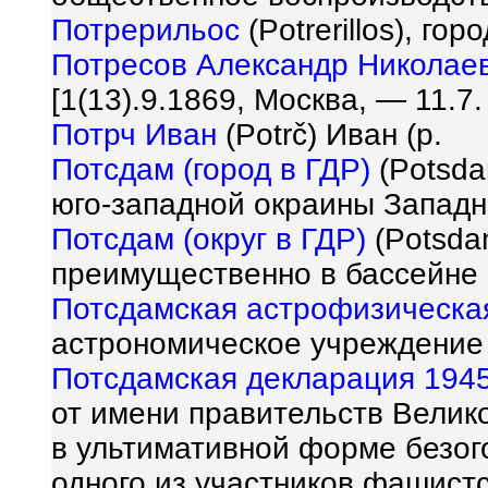
Потрерильос
(Potrerillos), го
Потресов Александр Николае
[1(13).9.1869, Москва, — 11.7.
Потрч Иван
(Potr
č
) Иван (р.
Потсдам (город в ГДР)
(Potsda
юго-западной окраины Западн
Потсдам (округ в ГДР)
(Potsdam
преимущественно в бассейне 
Потсдамская астрофизическа
астрономическое учреждение
Потсдамская декларация 194
от имени правительств Велик
в ультимативной форме безо
одного из участников фашистс