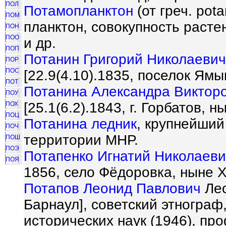
ПОЛ
Потамопланктон
(от греч. pot
ПОМ
планктон, совокупность расте
ПОН
ПОО
и др.
ПОП
Потанин Григорий Николаевич
ПОР
ПОС
[22.9(4.10).1835, поселок Ям
ПОТ
Потанина Александра Виктор
ПОУ
[25.1(6.2).1843, г. Горбатов, 
ПОХ
ПОЦ
Потанина ледник
, крупнейший
ПОЧ
территории МНР.
ПОШ
ПОЭ
Потапенко Игнатий Николаев
ПОЯ
1856, село Фёдоровка, ныне Х
Потапов Леонид Павлович
Лео
Барнаул], советский этнограф
исторических наук (1946), пр