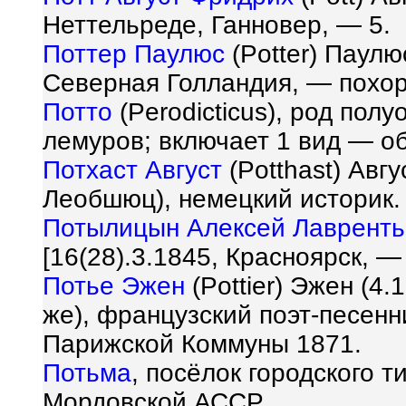
Неттельреде, Ганновер, — 5.
Поттер Паулюс
(Potter) Паулю
Северная Голландия, — похор
Потто
(Perodicticus), род пол
лемуров; включает 1 вид — о
Потхаст Август
(Potthast) Авгу
Леобшюц), немецкий историк.
Потылицын Алексей Лавренть
[16(28).3.1845, Красноярск, —
Потье Эжен
(Pottier) Эжен (4.
же), французский поэт-песенн
Парижской Коммуны 1871.
Потьма
, посёлок городского 
Мордовской АССР.