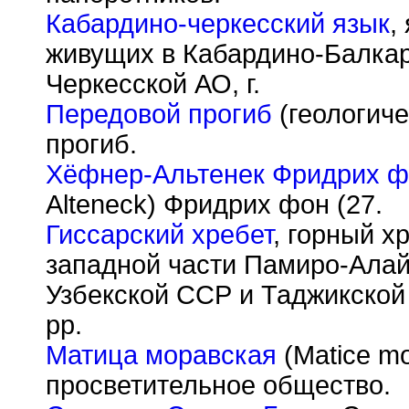
Кабардино-черкесский язык
,
живущих в Кабардино-Балкар
Черкесской АО, г.
Передовой прогиб
(геологичес
прогиб.
Хёфнер-Альтенек Фридрих 
Alteneck) Фридрих фон (27.
Гиссарский хребет
, горный х
западной части Памиро-Алай
Узбекской ССР и Таджикской
рр.
Матица моравская
(Matice mo
просветительное общество.