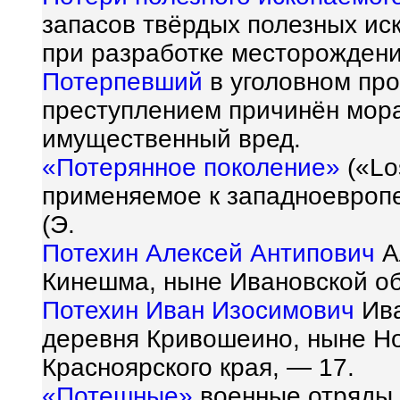
запасов твёрдых полезных ис
при разработке месторождени
Потерпевший
в уголовном про
преступлением причинён мор
имущественный вред.
«Потерянное поколение»
(«Lo
применяемое к западноевроп
(Э.
Потехин Алексей Антипович
Ал
Кинешма, ныне Ивановской об
Потехин Иван Изосимович
Ива
деревня Кривошеино, ныне Н
Красноярского края, — 17.
«Потешные»
военные отряды, с