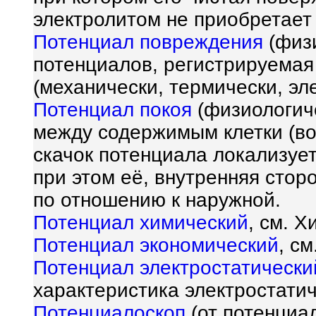
электролитом не приобретает 
Потенциал повреждения
(физи
потенциалов, регистрируема
(механически, термически, эле
Потенциал покоя
(физиологиче
между содержимым клетки (во
скачок потенциала локализуе
при этом её, внутренняя сто
по отношению к наружной.
Потенциал химический
, см. 
Потенциал экономический
, с
Потенциал электростатически
характеристика электростатич
Потенциалоскоп
(от потенциал