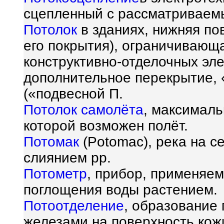
сцепленный с рассматриваем
Потолок
в зданиях, нижняя по
его покрытия), ограничивающ
конструктивно-отделочных эл
дополнительное перекрытие,
(«подвесной П.
Потолок самолёта
, максималь
которой возможен полёт.
Потомак
(Potomac), река на с
слиянием рр.
Потометр
, прибор, применяе
поглощения воды растением.
Потоотделение
, образование
железами на поверхность кож