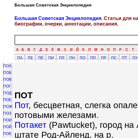
Большая Советская Энциклопедия
Большая Советская Энциклопедия
. Статьи для 
биографии, очерки, аннотации, описания.
А
Б
В
Г
Д
Е
Ё
Ж
З
И
Й
К
Л
М
Н
О
П
Р
С
Т
ПА
ПЕ
ПЁ
ПИ
ПЛ
ПН
ПО
ПП
ПР
ПС
ПТ
ПУ
ПОА
ПОБ
ПОВ
ПОГ
ПОТ
ПОД
ПОЕ
Пот
, бесцветная, слегка опа
ПОЖ
потовыми железами.
ПОЗ
ПОИ
Потакет
(Pawtucket), город н
ПОЙ
штате Род-Айленд, на р.
ПОК