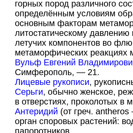
горных пород различного со
определённым условиям обр
основным факторам метамор
литостатическому давлению
летучих компонентов во флю
метаморфических реакциях 
Вульф Евгений Владимирови
Симферополь, — 21.
Лицевые рукописи
, рукописн
Серьги
, обычно женское, ре
в отверстиях, проколотых в 
Антеридий
(от греч. anthero
орган споровых растений: во
папоротников.