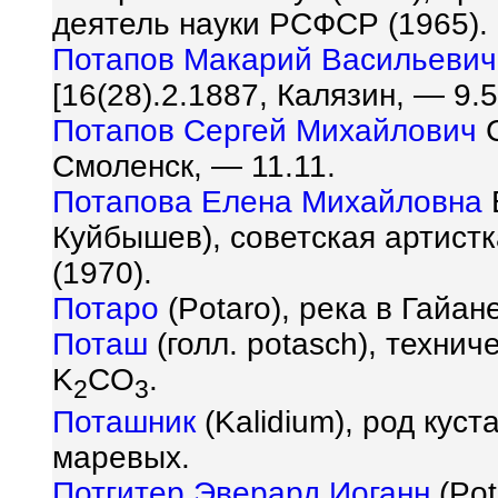
деятель науки РСФСР (1965).
Потапов Макарий Васильевич
[16(28).2.1887, Калязин, — 9.5
Потапов Сергей Михайлович
С
Смоленск, — 11.11.
Потапова Елена Михайловна
Куйбышев), советская артист
(1970).
Потаро
(Potaro), река в Гайан
Поташ
(голл. potasch), техни
K
CO
.
2
3
Поташник
(Kalidium), род кус
маревых.
Потгитер Эверард Иоганн
(Pot