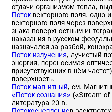
отдачи организмом тепла, выд
Поток
векторного поля, одно и
векторного поля через повер
знака поверхностным интегр
наказания в русском феодаль
назначался за разбой, конокр
Поток излучения
, лучистый п
энергия, переносимая оптиче
присутствующих в нём частот
поверхность.
Поток магнитный
, см. Магнитн
«Поток сознания»
(«Stream of
литература 20 в.
Потокосцепление
в электротех