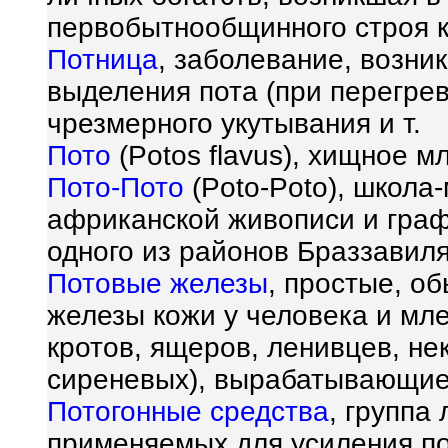
первобытнообщинного строя к
Потница
, заболевание, возни
выделения пота (при перегрев
чрезмерного укутывания и т.
Пото
(Potos flavus), хищное 
Пото-Пото
(Poto-Poto), школа
африканской живописи и граф
одного из районов Браззавиля
Потовые железы
, простые, о
железы кожи у человека и мл
кротов, ящеров, ленивцев, не
сиреневых), вырабатывающие
Потогонные средства
, группа
применяемых для усиления по