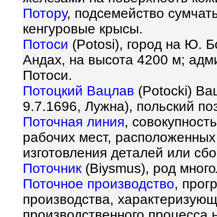
Потору
, подсемейство сумчат
кенгуровые крысы.
Потоси
(Potosi), город на Ю. 
Андах, на высота 4200 м; ад
Потоси.
Потоцкий Вацлав
(Potocki) Ва
9.7.1696, Лужна), польский поэ
Поточная линия
, совокупнос
рабочих мест, расположенных 
изготовления деталей или сбо
Поточник
(Biysmus), род мног
Поточное производство
, прог
производства, характеризую
производственного процесса 