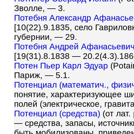
Зволле, — 3.
Потебня Александр Афанасье
[10(22).9.1835, село Гаврило
губернии, — 29.
Потебня Андрей Афанасьеви
[19(31).8.1838 — 20.2(4.3).18
Потен Пьер Карл Эдуар
(Potai
Париж, — 5.1.
Потенциал (математич., физич
понятие, характеризующее ши
полей (электрическое, гравита
Потенциал (средства)
(от лат.
— средства, запасы, источни
быть мобилизованы, приведен