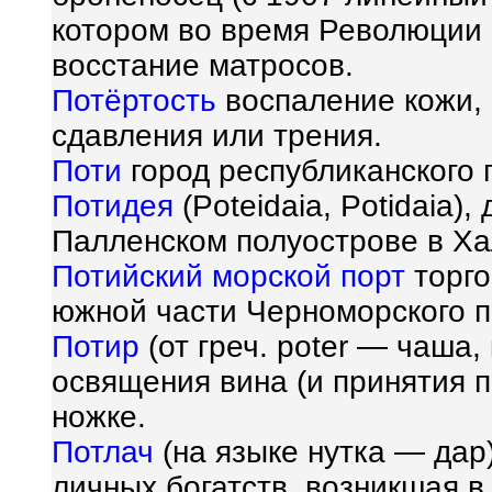
котором во время Революции
восстание матросов.
Потёртость
воспаление кожи,
сдавления или трения.
Поти
город республиканского 
Потидея
(Poteidaia, Potidaia)
Палленском полуострове в Ха
Потийский морской порт
торго
южной части Черноморского п
Потир
(от греч. poter — чаша,
освящения вина (и принятия п
ножке.
Потлач
(на языке нутка — да
личных богатств, возникшая в