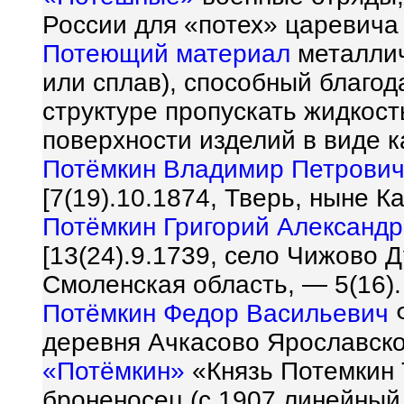
России для «потех» царевича
Потеющий материал
металлич
или сплав), способный благо
структуре пропускать жидкост
поверхности изделий в виде к
Потёмкин Владимир Петрови
[7(19).10.1874, Тверь, ныне К
Потёмкин Григорий Александ
[13(24).9.1739, село Чижово 
Смоленская область, — 5(16).
Потёмкин Федор Васильевич
Ф
деревня Ачкасово Ярославско
«Потёмкин»
«Князь Потемкин 
броненосец (с 1907 линейный