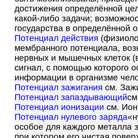
достижения определённой цел
какой-либо задачи; возможно
государства в определённой о
Потенциал действия
(физиоло
мембранного потенциала, во
нервных и мышечных клеток (в
сигнал, с помощью которого 
информации в организме чело
Потенциал зажигания
см. Заж
Потенциал запаздывающий
см
Потенциал ионизации
см. Ион
Потенциал нулевого заряда
«н
особое для каждого металла 
при котором его чистая повер