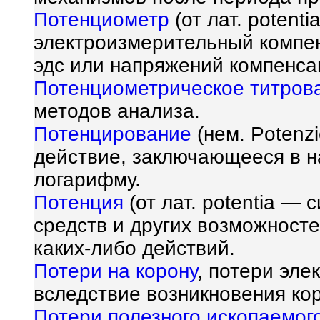
Потенциометр
(от лат. potenti
электроизмерительный компен
эдс или напряжений компенс
Потенциометрическое титров
методов анализа.
Потенцирование
(нем. Potenzi
действие, заключающееся в н
логарифму.
Потенция
(от лат. potentia — 
средств и других возможносте
каких-либо действий.
Потери на корону
, потери эле
вследствие возникновения кор
Потери полезного ископаемог