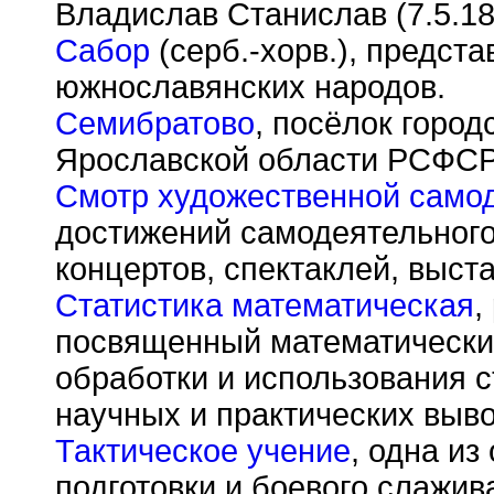
Владислав Станислав (7.5.18
Сабор
(серб.-хорв.), предст
южнославянских народов.
Семибратово
, посёлок город
Ярославской области РСФСР
Смотр художественной само
достижений самодеятельного
концертов, спектаклей, выста
Статистика математическая
,
посвященный математически
обработки и использования 
научных и практических выво
Тактическое учение
, одна и
подготовки и боевого слажив