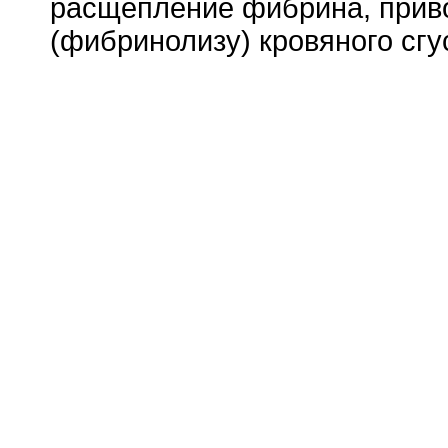
расщепление фибрина, прив
(фибринолизу) кровяного сгу