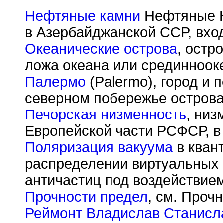
Нефтяные камни
Нефтяные К
в Азербайджанской ССР, вход
Океанические острова
, остр
ложа океана или срединнооке
Палермо
(Palermo), город и 
северном побережье острова
Печорская низменность
, низ
Европейской части РСФСР, в 
Поляризация вакуума
в кван
распределении виртуальных 
античастиц под воздействием
Прочности предел
, см. Проч
Реймонт Владислав Станисл