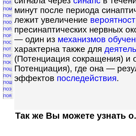
сигнала через
синапс
в течени
ПОЛ
минут после периода синапти
ПОМ
ПОН
лежит увеличение
вероятност
ПОО
пресинаптических нервных ок
ПОП
ПОР
— один из
механизмов
обучен
ПОС
характерна также для
деятел
ПОТ
ПОУ
(Потенциация сокращения) и о
ПОХ
Потенциация), где она — рез
ПОЦ
эффектов
последействия
.
ПОЧ
ПОШ
ПОЭ
ПОЯ
Так же Вы можете узнать о.