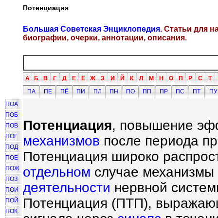
Потенциация
Большая Советская Энциклопедия
. Статьи для 
биографии, очерки, аннотации, описания.
А
Б
В
Г
Д
Е
Ё
Ж
З
И
Й
К
Л
М
Н
О
П
Р
С
Т
ПА
ПЕ
ПЁ
ПИ
ПЛ
ПН
ПО
ПП
ПР
ПС
ПТ
ПУ
ПОА
ПОБ
Потенциация
, повышение эф
ПОВ
ПОГ
механизмов
после периода п
ПОД
Потенциация широко распрост
ПОЕ
отдельном
случае механизмы 
ПОЖ
ПОЗ
деятельности
нервной системы
ПОИ
Потенциация (ПТП), выражаю
ПОЙ
ПОК