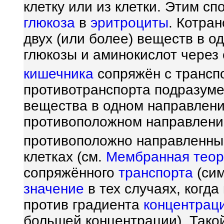
клетку или из клетки. Этим с
глюкоза
в
эритроциты
. Котра
двух (или более) веществ в о
глюкозы и аминокислот через 
кишечника
сопряжён с трансп
противотранспорта подразум
вещества в одном направлени
противоположном направлени
противоположно направленны
клетках (см.
Мембранная теор
сопряжённого
транспорта
(сим
значение
в тех случаях, когд
против градиента
концентрац
большей концентрации). Такой