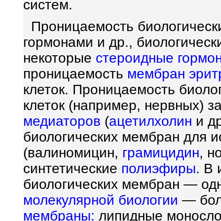
систем.
Проницаемость биологически
гормонами и др., биологичес
некоторые
стероидные
гормо
проницаемость
мембран
эрит
клеток. Проницаемость биоло
клеток (например, нервных) з
медиаторов
(
ацетилхолин
и др
биологических мембран для и
(валиномицин,
грамицидин
, н
синтетические
полиэфиры
. В
биологических мембран — од
молекулярной биологии
— бо
мембраны:
липидные моносло