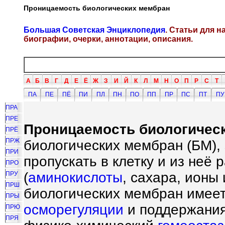
Проницаемость биологических мембран
Большая Советская Энциклопедия
. Статьи для 
биографии, очерки, аннотации, описания.
А
Б
В
Г
Д
Е
Ё
Ж
З
И
Й
К
Л
М
Н
О
П
Р
С
Т
ПА
ПЕ
ПЁ
ПИ
ПЛ
ПН
ПО
ПП
ПР
ПС
ПТ
ПУ
ПРА
ПРЕ
Проницаемость биологичес
ПРЁ
ПРЖ
биологических мембран (БМ),
ПРИ
пропускать в клетку и из неё
ПРО
(
аминокислоты
, сахара, ионы 
ПРУ
ПРШ
биологических мембран имее
ПРЫ
осморегуляции
и поддержания 
ПРЮ
ПРЯ