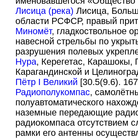
именовавшегося «Общество п
Лисица (река)
Лисица, Больш
области РСФСР, правый прит
Миномёт
, гладкоствольное о
навесной стрельбы по укрыт
разрушения полевых укрепле
Нура
, Керегетас, Карашокы, 
Карагандинской и Целиногра
Пётр I Великий
[30.5(9.6). 16
Радиополукомпас
, самолётн
полуавтоматического нахожд
наземные передающие радио
радиокомпаса отсутствием с
рамки его антенны осуществ