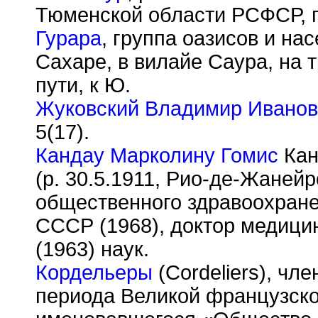
Тюменской области РСФСР, п
Гурара
, группа оазисов и на
Сахаре, в вилайе Саура, на
пути, к Ю.
Жуковский Владимир Иванов
5(17).
Кандау Марколину Гомис
Кан
(р. 30.5.1911, Рио-де-Жанейр
общественного здравоохран
СССР (1968), доктор медицин
(1963) наук.
Кордельеры
(Cordeliers), чл
периода Великой французск