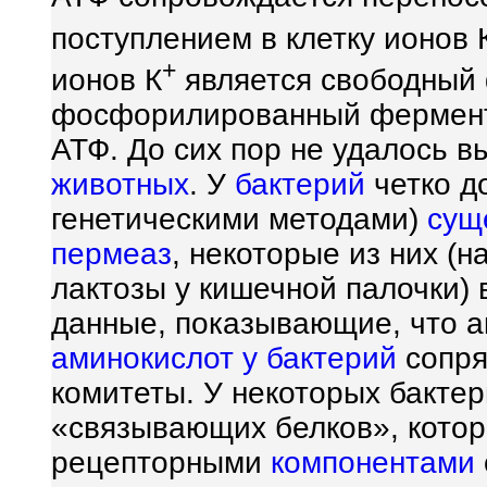
поступлением в клетку ионов 
+
ионов К
является свободный 
фосфорилированный фермент,
АТФ. До сих пор не удалось в
животных
. У
бактерий
четко д
генетическими методами)
сущ
пермеаз
, некоторые из них (
лактозы у кишечной палочки)
данные, показывающие, что 
аминокислот у
бактерий
сопря
комитеты. У некоторых бакте
«связывающих белков», котор
рецепторными
компонентами