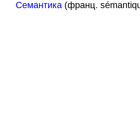
Семантика
(франц. s
é
mantiqu