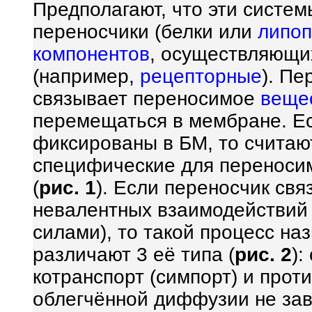
Предполагают, что эти систе
переносчики (белки или
липо
компонентов
, осуществляющи
(например,
рецепторные
). Пе
связывает переносимое
веще
перемещаться в мембране. Е
фиксированы в БМ, то считаю
специфические для переноси
(
рис. 1
). Если переносчик свя
невалентных взаимодействий 
силами), то такой процесс на
различают 3 её типа (
рис. 2
):
котранспорт (симпорт) и прот
облегчённой диффузии не зав