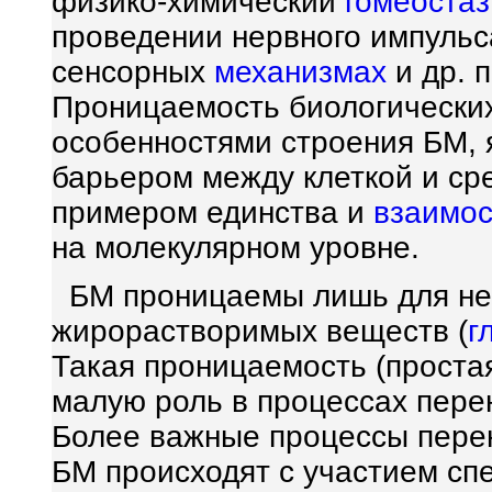
физико-химический
гомеостаз
проведении нервного импульса
сенсорных
механизмах
и др. 
Проницаемость биологически
особенностями строения БМ,
барьером между клеткой и ср
примером единства и
взаимос
на молекулярном уровне.
БМ проницаемы лишь для неб
жирорастворимых веществ (
г
Такая проницаемость (прост
малую роль в процессах пере
Более важные процессы перен
БМ происходят с участием с