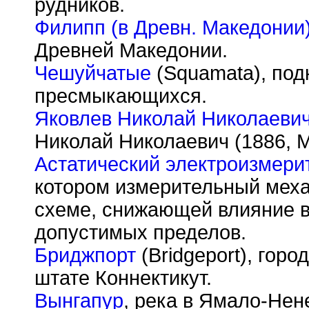
рудников.
Филипп (в Древн. Македонии
Древней Македонии.
Чешуйчатые
(Squamata), под
пресмыкающихся.
Яковлев Николай Николаеви
Николай Николаевич (1886, М
Астатический электроизмери
котором измерительный меха
схеме, снижающей влияние 
допустимых пределов.
Бриджпорт
(Bridgeport), горо
штате Коннектикут.
Вынгапур
, река в Ямало-Не