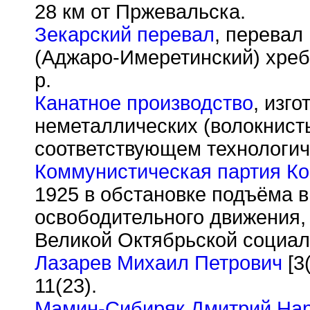
28 км от Пржевальска.
Зекарский перевал
, перевал
(Аджаро-Имеретинский) хребт
р.
Канатное производство
, изг
неметаллических (волокнисты
соответствующем технологич
Коммунистическая партия К
1925 в обстановке подъёма 
освободительного движения,
Великой Октябрьской социал
Лазарев Михаил Петрович
[3
11(23).
Мамин-Сибиряк Дмитрий Нар