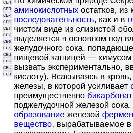
По химической природе Секре
СЕН
аминокислотных
остатков, из
СЕП
СЕР
последовательность
, как и в
г
СЕС
чистом виде из слизистой об
СЕТ
СЕУ
выделяется в основном под в
СЕФ
желудочного сока, попадающе
СЕХ
СЕЦ
пищевой кашицей — химусом 
СЕЧ
вызвать экспериментально, в
СЕШ
кислоту). Всасываясь в кровь
СЕЯ
железы, в которой усиливает
преимущественно
бикарбонат
поджелудочной железой сока, 
образование
железой
фермен
вещество
, вырабатываемое в