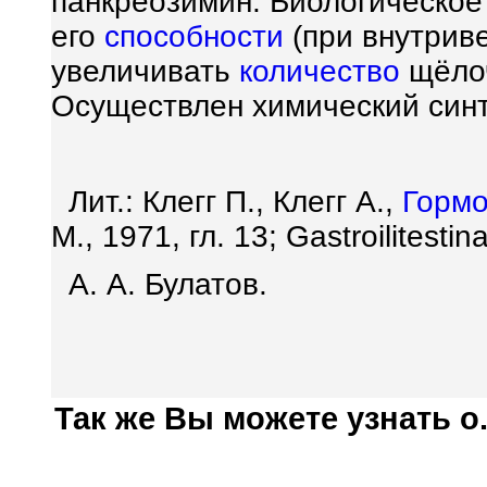
панкреозимин. Биологическое
его
способности
(при внутрив
увеличивать
количество
щёлоч
Осуществлен химический синт
Лит.: Клегг П., Клегг А.,
Горм
М., 1971, гл. 13; Gastroilitesti
А. А. Булатов.
Так же Вы можете узнать о.