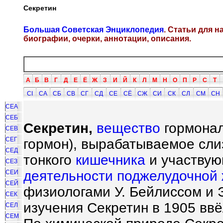
Секретин
Большая Советская Энциклопедия
. Статьи для 
биографии, очерки, аннотации, описания.
А
Б
В
Г
Д
Е
Ё
Ж
З
И
Й
К
Л
М
Н
О
П
Р
С
Т
СI
СА
СБ
СВ
СГ
СД
СЕ
СЁ
СЖ
СИ
СК
СЛ
СМ
СН
СЕА
СЕБ
Секретин,
вещество
гормональ
СЕВ
СЕГ
гормон), вырабатываемое сли
СЕД
тонкого
кишечника
и участвую
СЕЗ
деятельности
поджелудочной
СЕИ
СЕЙ
физиологами У. Бейлиссом и Э
СЕК
изучения Секретин в 1905 ввё
СЕЛ
СЕМ