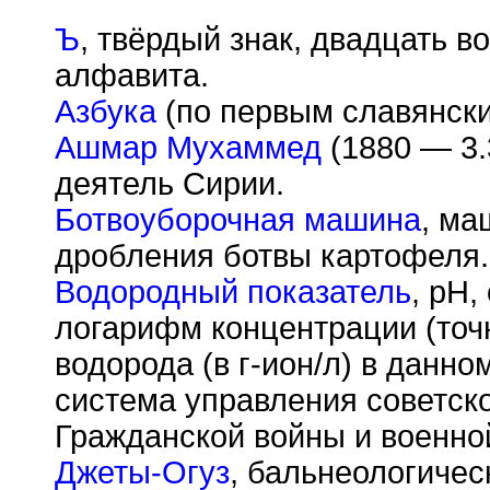
Ъ
, твёрдый знак, двадцать в
алфавита.
Азбука
(по первым славянски
Ашмар Мухаммед
(1880 — 3.
деятель Сирии.
Ботвоуборочная машина
, ма
дробления ботвы картофеля.
Водородный показатель
, pH
логарифм концентрации (точн
водорода (в г-ион/л) в данн
система управления советс
Гражданской войны и военно
Джеты-Огуз
, бальнеологичес