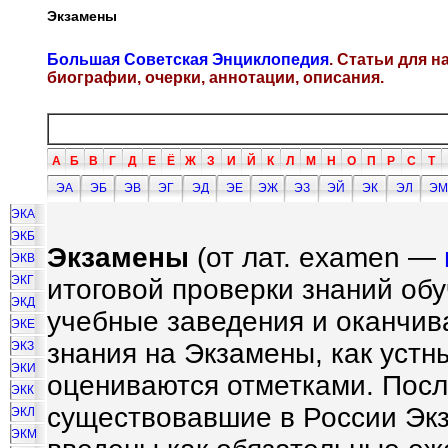
Экзамены
Большая Советская Энциклопедия
. Статьи для 
биографии, очерки, аннотации, описания.
А
Б
В
Г
Д
Е
Ё
Ж
З
И
Й
К
Л
М
Н
О
П
Р
С
Т
ЭА
ЭБ
ЭВ
ЭГ
ЭД
ЭЕ
ЭЖ
ЭЗ
ЭЙ
ЭК
ЭЛ
ЭМ
ЭКА
ЭКБ
Экзамены
(от лат. examen —
ЭКВ
ЭКГ
итоговой проверки знаний об
ЭКД
учебные заведения и оканчив
ЭКЕ
знания на Экзамены, как устны
ЭКЗ
ЭКИ
оцениваются отметками. Посл
ЭКК
существовавшие в России Экз
ЭКЛ
ЭКМ