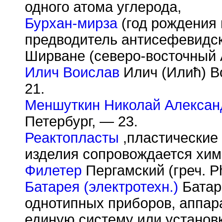
одного атома углерода,
Бурхан-мирза
(год рождения 
предводитель антисефевидск
Ширване (северо-восточный 
Илич Воислав
Илич (Илић) Во
21.
Меншуткин Николай Алексан
Петербург, — 23.
Реактопласты
,пластические 
изделия сопровождается хим
Филетер
Пергамский (греч. Phi
Батарея (электротехн.)
Батар
однотипных приборов, аппара
единую систему или установ