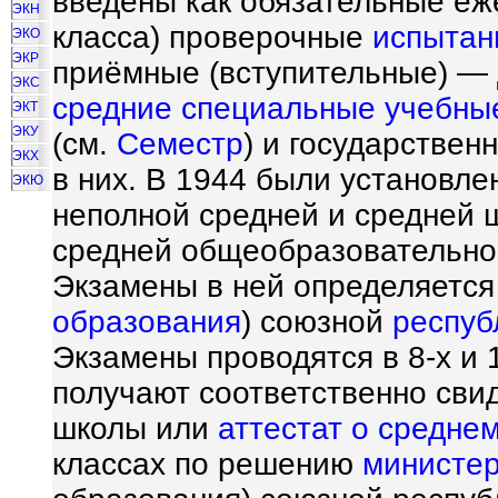
введены как обязательные еж
ЭКН
класса) проверочные
испытан
ЭКО
ЭКР
приёмные (вступительные) —
ЭКС
средние специальные учебны
ЭКТ
ЭКУ
(см.
Семестр
) и государстве
ЭКХ
в них. В 1944 были установл
ЭКЮ
неполной средней и средней ш
средней общеобразовательной
Экзамены в ней определяется
образования
) союзной
респуб
Экзамены проводятся в 8-х и 1
получают соответственно сви
школы или
аттестат о средне
классах по решению
министер