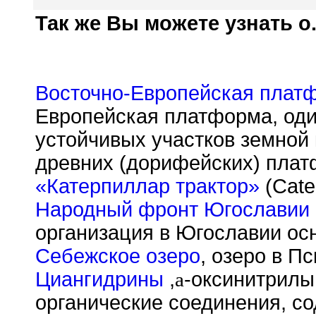
Так же Вы можете узнать о.
Восточно-Европейская плат
Европейская платформа, оди
устойчивых участков земной 
древних (дорифейских) плат
«Катерпиллар трактор»
(Cater
Народный фронт Югославии
организация в Югославии осн
Себежское озеро
, озеро в П
Циангидрины
,
a
-оксинитрилы
органические соединения, с