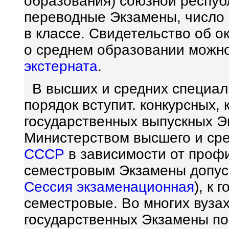
образования) союзной респуб
переводные Экзамены, число 
в классе. Свидетельство об о
о среднем образовании можно
экстерната
.
В высших и средних специал
порядок вступит. конкурсных,
государственных выпускных 
Министерством высшего и ср
СССР
в зависимости от профи
семестровым Экзамены допуск
Сессия экзаменационная
), к
семестровые. Во многих вуза
государственных Экзамены п