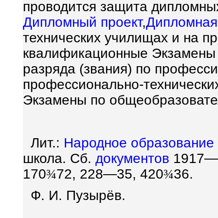
проводится защита дипломных
Дипломный проект
,
Дипломная
технических училищах и на п
квалификационные Экзамены 
разряда (звания) по професси
профессионально-технических
Экзамены по общеобразовате
Лит.:
Народное образование
школа. Сб.
документов
1917—19
170
¾
72, 228—35, 420
¾
36.
Ф. И. Пузырёв.