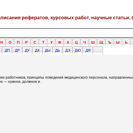
написания рефератов, курсовых работ, научные статьи, 
Н
О
П
Р
С
Т
У
Ф
Х
Ц
Ч
Ш
Щ
Ъ
Ы
Ь
ДП
ДР
ДУ
ДХ
ДЫ
ДЬ
ДЭ
ДЮ
ДЯ
их работников, принципы поведения медицинского персонала, направленны
os — нужное, должное и .