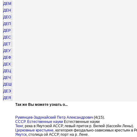
ДЕМ
ДЕН
ДЕО
ДЕП
ДЕР
ДЕС
ДЕТ
ДЕУ
ДЕФ
ДЕХ
ДЕЦ
ДЕЧ
ДЕШ
ДЕЭ
ДЕЯ
Так же Вы можете узнать о...
Румянцев-Задунайский Петр Александрович
[4(15).
СССР. Естественные науки
Естественные науки
Тюнг
, река в Якутской АССР, левый приток р. Вилюй (бассейн Лены).
Церковные крестьяне
, категория феодально-зависимых крестьян в Р
Якутск
, столица ой АССР, порт на р. Лене.