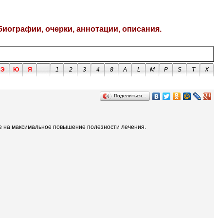
биографии, очерки, аннотации, описания.
Э
Ю
Я
1
2
3
4
8
A
L
M
P
S
T
X
Поделиться…
е на максимальное повышение полезности лечения.