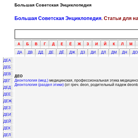
Большая Советская Энциклопедия
Большая Советская Энциклопедия
. Статьи для 
А
Б
В
Г
Д
Е
Ё
Ж
З
И
Й
К
Л
М
ДА
ДВ
ДД
ДЕ
ДЁ
ДЖ
ДЗ
ДИ
ДЛ
ДМ
ДН
ДО
ДЕА
ДЕБ
ДЕВ
ДЕО
Деонтология (мед.)
медицинская, профессиональная этика медицинск
ДЕГ
Деонтология (раздел этики)
(от греч. deon, родительный падеж deont
ДЕД
ДЕЕ
ДЕЖ
ДЕЗ
ДЕИ
ДЕЙ
ДЕК
ДЕЛ