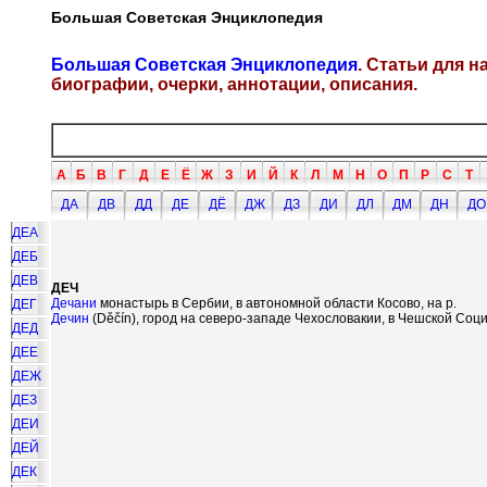
Большая Советская Энциклопедия
Большая Советская Энциклопедия
. Статьи для 
биографии, очерки, аннотации, описания.
А
Б
В
Г
Д
Е
Ё
Ж
З
И
Й
К
Л
М
Н
О
П
Р
С
Т
ДА
ДВ
ДД
ДЕ
ДЁ
ДЖ
ДЗ
ДИ
ДЛ
ДМ
ДН
ДО
ДЕА
ДЕБ
ДЕВ
ДЕЧ
Дечани
монастырь в Сербии, в автономной области Косово, на р.
ДЕГ
Дечин
(D
ěčí
n), город на северо-западе Чехословакии, в Чешской Соц
ДЕД
ДЕЕ
ДЕЖ
ДЕЗ
ДЕИ
ДЕЙ
ДЕК