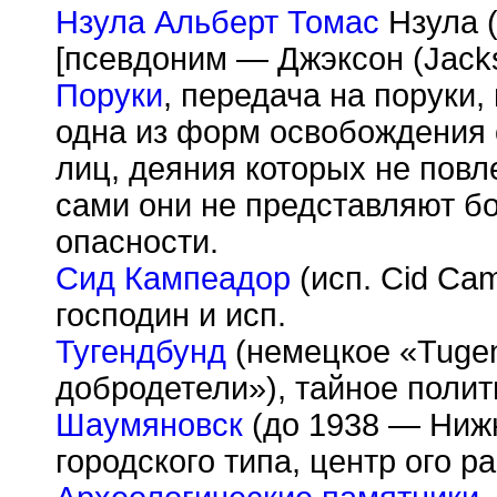
Нзула Альберт Томас
Нзула (
[псевдоним — Джэксон (Jacks
Поруки
, передача на поруки,
одна из форм освобождения 
лиц, деяния которых не повл
сами они не представляют 
опасности.
Сид Кампеадор
(исп. Cid Ca
господин и исп.
Тугендбунд
(немецкое «Tuge
добродетели»), тайное полит
Шаумяновск
(до 1938 — Нижн
городского типа, центр ого 