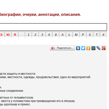
биографии, очерки, аннотации, описания.
Э
Ю
Я
1
2
3
4
8
A
L
M
P
S
T
X
Поделиться…
дств защиты и местности.
хники, местности, одежды, продовольствия; одно из мероприятий
и.
чные соединения.
вотных от гельминтозов.
хвоста у головастика при превращении его в лягушку.
ды шропшир и прекос.