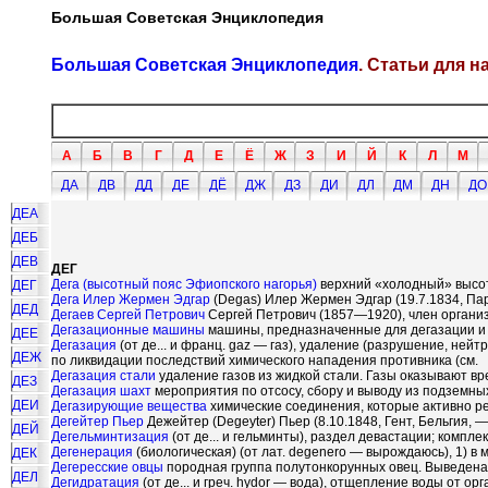
Большая Советская Энциклопедия
Большая Советская Энциклопедия
. Статьи для 
А
Б
В
Г
Д
Е
Ё
Ж
З
И
Й
К
Л
М
ДА
ДВ
ДД
ДЕ
ДЁ
ДЖ
ДЗ
ДИ
ДЛ
ДМ
ДН
ДО
ДЕА
ДЕБ
ДЕВ
ДЕГ
Дега (высотный пояс Эфиопского нагорья)
верхний «холодный» высотн
ДЕГ
Дега Илер Жермен Эдгар
(Degas) Илер Жермен Эдгар (19.7.1834, Па
ДЕД
Дегаев Сергей Петрович
Сергей Петрович (1857—1920), член организ
Дегазационные машины
машины, предназначенные для дегазации и д
ДЕЕ
Дегазация
(от де... и франц. gaz — газ), удаление (разрушение, не
ДЕЖ
по ликвидации последствий химического нападения противника (см.
Дегазация стали
удаление газов из жидкой стали. Газы оказывают вр
ДЕЗ
Дегазация шахт
мероприятия по отсосу, сбору и выводу из подземных
ДЕИ
Дегазирующие вещества
химические соединения, которые активно р
Дегейтер Пьер
Дежейтер (Degeyter) Пьер (8.10.1848, Гент, Бельгия, —
ДЕЙ
Дегельминтизация
(от де... и гельминты), раздел девастации; комп
Дегенерация
(биологическая) (от лат. degenero — вырождаюсь), 1) в
ДЕК
Дегересские овцы
породная группа полутонкорунных овец. Выведена
ДЕЛ
Дегидратация
(от де... и греч. hуdor — вода), отщепление воды от о