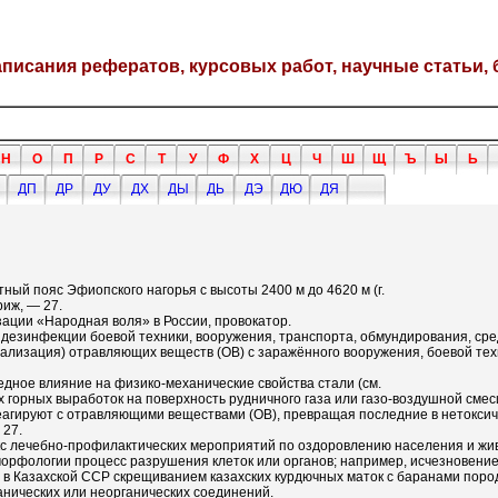
написания рефератов, курсовых работ, научные статьи, 
Н
О
П
Р
С
Т
У
Ф
Х
Ц
Ч
Ш
Щ
Ъ
Ы
Ь
ДП
ДР
ДУ
ДХ
ДЫ
ДЬ
ДЭ
ДЮ
ДЯ
ый пояс Эфиопского нагорья с высоты 2400 м до 4620 м (г.
риж, — 27.
ации «Народная воля» в России, провокатор.
езинфекции боевой техники, вооружения, транспорта, обмундирования, сре
йтрализация) отравляющих веществ (ОВ) с заражённого вооружения, боевой те
едное влияние на физико-механические свойства стали (см.
 горных выработок на поверхность рудничного газа или газо-воздушной смес
еагируют с отравляющими веществами (ОВ), превращая последние в нетокси
 27.
лекс лечебно-профилактических мероприятий по оздоровлению населения и жи
 морфологии процесс разрушения клеток или органов; например, исчезновение 
 в Казахской ССР скрещиванием казахских курдючных маток с баранами поро
рганических или неорганических соединений.