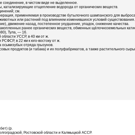
 соединение, в чистом виде не выделенное.
нты, катализирующие отщепление водорода от органических веществ.
инений; см.
операция, применяемая в производстве бутылочного шампанского для выброса
 животных или растений под влиянием изменившихся условий существования.
ение), движение назад, постепенное ухудшение, упадок, снижение качества.
накопленных ранее органических веществ, обменных щёлочноземельных кати
80), Тула, — 16.
области УССР, в 40 км от ж.
РСФСР, в 22 км к юго-востоку от ж.
а осьмизубых отряда грызунов.
усовых продуктов (и табака) и их полуфабрикатов, а также растительного сы
ет) (р.
олгоградской, Ростовской области и Калмыцкой АССР.