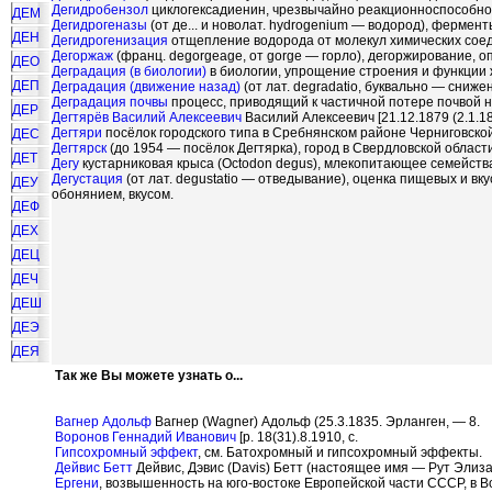
Дегидробензол
циклогексадиенин, чрезвычайно реакционноспособное
ДЕМ
Дегидрогеназы
(от де... и новолат. hуdrogenium — водород), ферме
ДЕН
Дегидрогенизация
отщепление водорода от молекул химических соед
Дегоржаж
(франц. dеgorgeage, от gorge — горло), дегоржирование, 
ДЕО
Деградация (в биологии)
в биологии, упрощение строения и функции
ДЕП
Деградация (движение назад)
(от лат. degradatio, буквально — сниж
Деградация почвы
процесс, приводящий к частичной потере почвой 
ДЕР
Дегтярёв Василий Алексеевич
Василий Алексеевич [21.12.1879 (2.1.18
Дегтяри
посёлок городского типа в Сребнянском районе Черниговской 
ДЕС
Дегтярск
(до 1954 — посёлок Дегтярка), город в Свердловской области 
ДЕТ
Дегу
кустарниковая крыса (Octodon degus), млекопитающее семейств
Дегустация
(от лат. degustatio — отведывание), оценка пищевых и вк
ДЕУ
обонянием, вкусом.
ДЕФ
ДЕХ
ДЕЦ
ДЕЧ
ДЕШ
ДЕЭ
ДЕЯ
Так же Вы можете узнать о...
Вагнер Адольф
Вагнер (Wagner) Адольф (25.3.1835. Эрланген, — 8.
Воронов Геннадий Иванович
[р. 18(31).8.1910, с.
Гипсохромный эффект
, см. Батохромный и гипсохромный эффекты.
Дейвис Бетт
Дейвис, Дэвис (Davis) Бетт (настоящее имя — Рут Элизаб
Ергени
, возвышенность на юго-востоке Европейской части СССР, в В