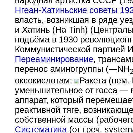
народная артистка СССР (19
Нгеан-Хатиньские советы 19
власть, возникшая в ряде уе
и Хатинь (На Tinh) (Централ
подъёма в 1930 революционн
Коммунистической партией И
Переаминирование
, транса
перенос аминогруппы (—NH
оксокислотам:
Ракета (нем. 
уменьшительное от rocca — 
аппарат, который перемещае
реактивной тяге, возникающе
собственной массы (рабочего
Систематика
(от греч. syste