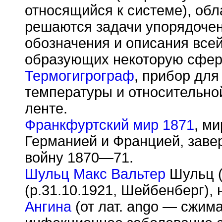
относящийся к системе), обл
решаются задачи упорядоче
обозначения и описания всей
образующих некоторую сфер
Термогигрограф
, прибор дл
температуры и относительно
ленте.
Франкфуртский мир 1871
, м
Германией и Францией, зав
войну 1870—71.
Шульц Макс Вальтер
Шульц (
(р.31.10.1921, Шейбенберг), 
Ангина
(от лат. ango — сжима