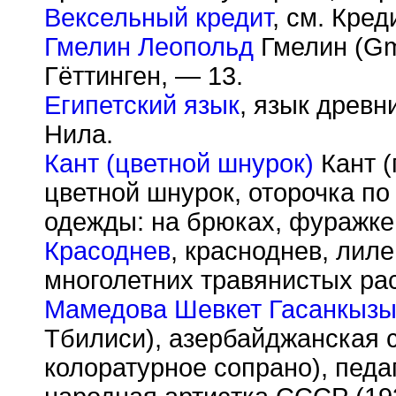
Вексельный кредит
, см. Кред
Гмелин Леопольд
Гмелин (Gme
Гёттинген, — 13.
Египетский язык
, язык древн
Нила.
Кант (цветной шнурок)
Кант (п
цветной шнурок, оторочка п
одежды: на брюках, фуражке,
Красоднев
, красноднев, лиле
многолетних травянистых ра
Мамедова Шевкет Гасанкыз
Тбилиси), азербайджанская с
колоратурное сопрано), педа