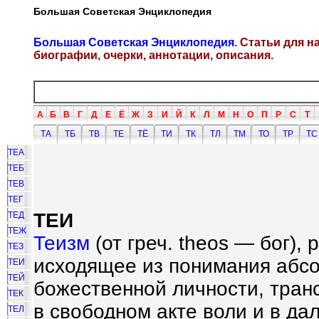
Большая Советская Энциклопедия
Большая Советская Энциклопедия
. Статьи для 
биографии, очерки, аннотации, описания.
А
Б
В
Г
Д
Е
Ё
Ж
З
И
Й
К
Л
М
Н
О
П
Р
С
Т
ТА
ТБ
ТВ
ТЕ
ТЁ
ТИ
ТК
ТЛ
ТМ
ТО
ТР
ТС
ТЕА
ТЕБ
ТЕВ
ТЕГ
ТЕИ
ТЕД
ТЕЖ
Теизм
(от греч. theos — бог),
ТЕЗ
исходящее из понимания абсо
ТЕИ
ТЕЙ
божественной личности, тран
ТЕК
в свободном акте воли и в д
ТЕЛ