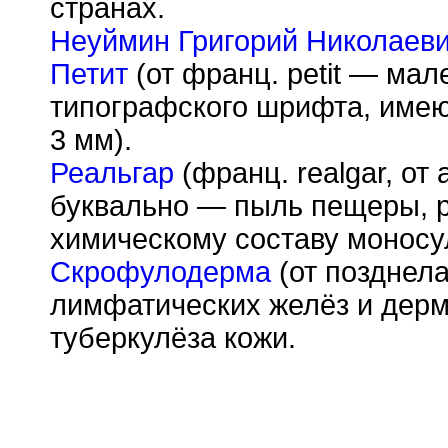
странах.
Неуймин Григорий Николаев
Петит
(от франц. petit — мал
типографского шрифта, имею
3 мм).
Реальгар
(франц. realgar, от 
буквально — пыль пещеры, р
химическому составу монос
Скрофулодерма
(от позднела
лимфатических желёз и дерм
туберкулёза кожи.