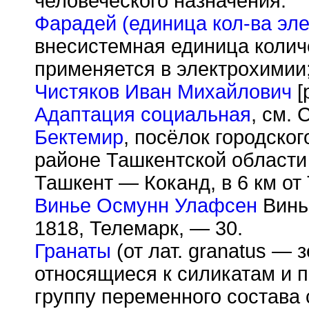
человеческого назначения.
Фарадей (единица кол-ва эле
внесистемная единица колич
применяется в электрохимии;
Чистяков Иван Михайлович
[
Адаптация социальная
, см.
Бектемир
, посёлок городско
районе Ташкентской области
Ташкент — Коканд, в 6 км от
Винье Осмунн Улафсен
Винье
1818, Телемарк, — 30.
Гранаты
(от лат. granatus — 
относящиеся к силикатам и
группу переменного состава