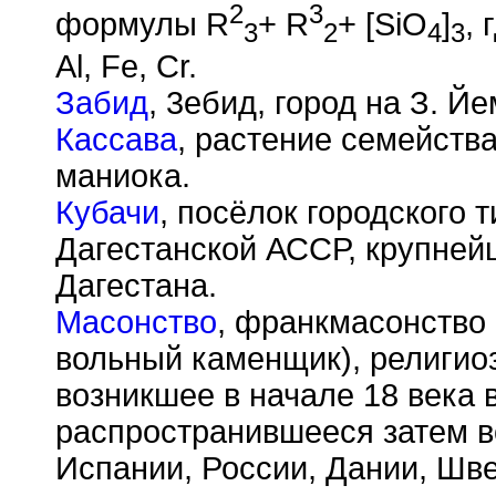
2
3
формулы R
+ R
+ [SiO
]
, 
3
2
4
3
Al, Fe, Cr.
Забид
, 3ебид, город на З. 
Кассава
, растение семейств
маниока.
Кубачи
, посёлок городского 
Дагестанской АССР, крупней
Дагестана.
Масонство
, франкмасонство 
вольный каменщик), религио
возникшее в начале 18 века 
распространившееся затем в
Испании, России, Дании, Шв