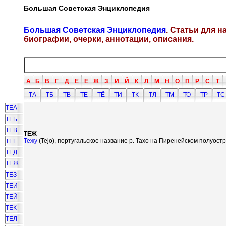
Большая Советская Энциклопедия
Большая Советская Энциклопедия
. Статьи для 
биографии, очерки, аннотации, описания.
А
Б
В
Г
Д
Е
Ё
Ж
З
И
Й
К
Л
М
Н
О
П
Р
С
Т
ТА
ТБ
ТВ
ТЕ
ТЁ
ТИ
ТК
ТЛ
ТМ
ТО
ТР
ТС
ТЕА
ТЕБ
ТЕВ
ТЕЖ
Тежу
(Tejo), португальское название р. Тахо на Пиренейском полуостр
ТЕГ
ТЕД
ТЕЖ
ТЕЗ
ТЕИ
ТЕЙ
ТЕК
ТЕЛ